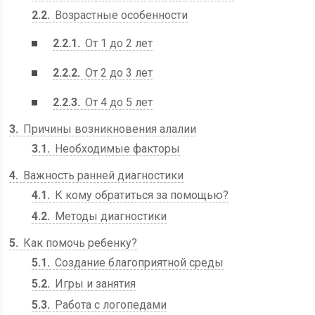
2.2
Возрастные особенности
2.2.1
От 1 до 2 лет
2.2.2
От 2 до 3 лет
2.2.3
От 4 до 5 лет
3
Причины возникновения алалии
3.1
Необходимые факторы
4
Важность ранней диагностики
4.1
К кому обратиться за помощью?
4.2
Методы диагностики
5
Как помочь ребенку?
5.1
Создание благоприятной среды
5.2
Игры и занятия
5.3
Работа с логопедами