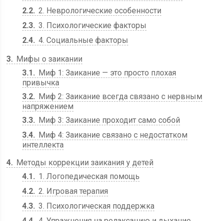
2.2
2. Неврологические особенности
2.3
3. Психологические факторы
2.4
4. Социальные факторы
3
Мифы о заикании
3.1
Миф 1: Заикание — это просто плохая
привычка
3.2
Миф 2: Заикание всегда связано с нервным
напряжением
3.3
Миф 3: Заикание проходит само собой
3.4
Миф 4: Заикание связано с недостатком
интеллекта
4
Методы коррекции заикания у детей
4.1
1. Логопедическая помощь
4.2
2. Игровая терапия
4.3
3. Психологическая поддержка
4.4
4. Упражнения на релаксацию и дыхание