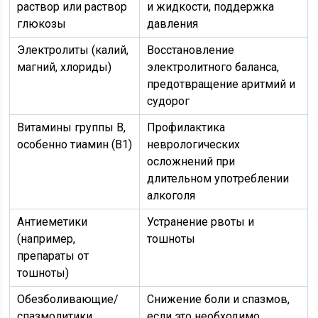
раствор или раствор
и жидкости, поддержка
глюкозы
давления
Электролиты (калий,
Восстановление
магний, хлориды)
электролитного баланса,
предотвращение аритмий и
судорог
Витамины группы B,
Профилактика
особенно тиамин (B1)
неврологических
осложнений при
длительном употреблении
алкоголя
Антиеметики
Устранение рвоты и
(например,
тошноты
препараты от
тошноты)
Обезболивающие/
Снижение боли и спазмов,
спазмолитики
если это необходимо