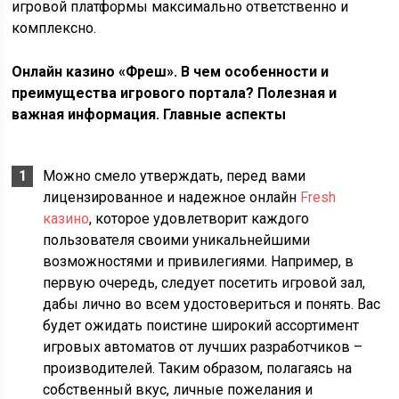
игровой платформы максимально ответственно и
комплексно.
Онлайн казино «Фреш». В чем особенности и
преимущества игрового портала? Полезная и
важная информация. Главные аспекты
Можно смело утверждать, перед вами
лицензированное и надежное онлайн
Fresh
казино
, которое удовлетворит каждого
пользователя своими уникальнейшими
возможностями и привилегиями. Например, в
первую очередь, следует посетить игровой зал,
дабы лично во всем удостовериться и понять. Вас
будет ожидать поистине широкий ассортимент
игровых автоматов от лучших разработчиков –
производителей. Таким образом, полагаясь на
собственный вкус, личные пожелания и