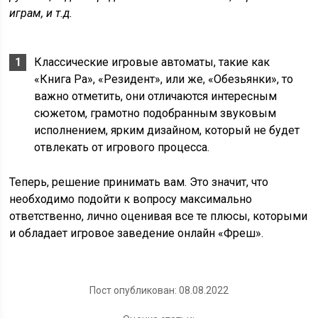
играм, и т.д.
Классические игровые автоматы, такие как
«Книга Ра», «Резидент», или же, «Обезьянки», то
важно отметить, они отличаются интересным
сюжетом, грамотно подобранным звуковым
исполнением, ярким дизайном, который не будет
отвлекать от игрового процесса.
Теперь, решение принимать вам. Это значит, что
необходимо подойти к вопросу максимально
ответственно, лично оценивая все те плюсы, которыми
и обладает игровое заведение онлайн «Фреш».
Пост опубликован: 08.08.2022