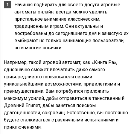
Начиная подбирать для своего досуга игровые
автоматы онлайн, всегда можно уделить
пристальное внимание классическим,
традиционным играм. Они актуальны и
востребованы до сегодняшнего дня и зачастую их
выбирают не только начинающие пользователи,
но и многие новички.
Например, такой игровой автомат, как «Книга Ра»,
однозначно сможет впечатлить даже самого
привередливого пользователя своими
уникальнейшими возможностями, привилегиями и
преимуществами. Вам потребуется приложить
максимум усилий, дабы отправиться в таинственный
Древний Египет, дабы заняться поиском
драгоценностей, сокровищ. Естественно, вы постоянно
будете сталкиваться с различными испытаниями и
приключениями.