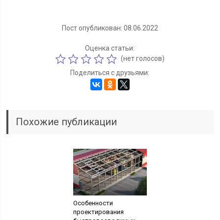
Пост опубликован: 08.06.2022
Оценка статьи:
(нет голосов)
Поделиться с друзьями:
Похожие публикации
Особенности
проектирования