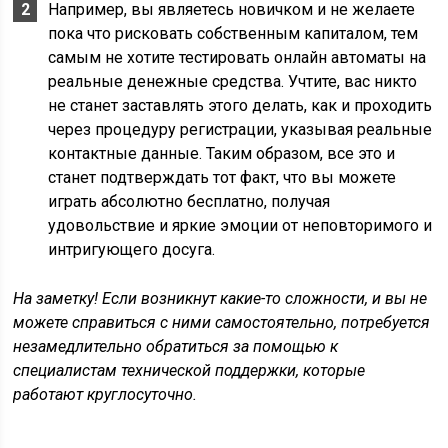
Например, вы являетесь новичком и не желаете
пока что рисковать собственным капиталом, тем
самым не хотите тестировать онлайн автоматы на
реальные денежные средства. Учтите, вас никто
не станет заставлять этого делать, как и проходить
через процедуру регистрации, указывая реальные
контактные данные. Таким образом, все это и
станет подтверждать тот факт, что вы можете
играть абсолютно бесплатно, получая
удовольствие и яркие эмоции от неповторимого и
интригующего досуга.
На заметку! Если возникнут какие-то сложности, и вы не
можете справиться с ними самостоятельно, потребуется
незамедлительно обратиться за помощью к
специалистам технической поддержки, которые
работают круглосуточно.