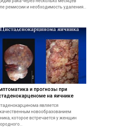
идив рака через несколько месяцев
ле ремиссии и необходимость удаления...
мптоматика и прогнозы при
стаденокарценоме на яичнике
таденокарцинома является
качественным новообразованием
ника, которое встречается у женщин
ородного...