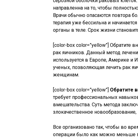
серозной оболочки раковых клеток. 
направленна на то, чтобы полность
Врачи обычно опасаются повтора бо
терапия уже бессильна и начинается
органы в теле. Срок жизни станови
[color-box color=”yellow”] Обратит
рак яичников. Данный метод лечен
используется в Европе, Америке и 
ученых, позволяющая лечить рак я
женщинам.
[color-box color=”yellow”]
Обратите в
требует профессиональных навыков
вмешательства. Суть метода заключ
злокачественное новообразование, в
Все организовано так, чтобы во вре
операции было как можно меньше 