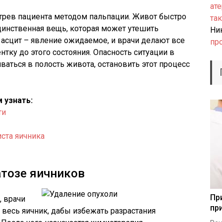
ате
трев пациента методом пальпации. Живот быстро
так
динственная вещь, которая может утешить
Ни
о асцит – явление ожидаемое, и врачи делают все
пр
тку до этого состояния. Опасность ситуации в
иваться в полость живота, остановить этот процесс
 узнать:
ти
иста яичника
атозе яичников
Пр
, врачи
пр
весь яичник, дабы избежать разрастания