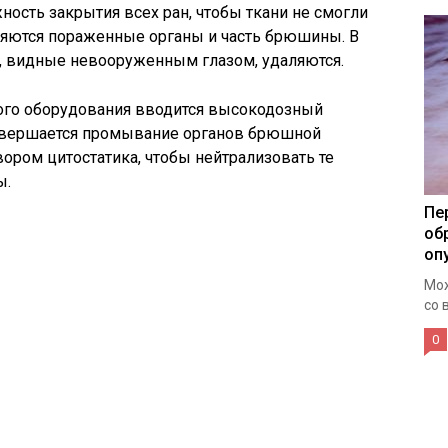
ность закрытия всех ран, чтобы ткани не смогли
аляются пораженные органы и часть брюшины. В
и, видные невооруженным глазом, удаляются.
ого оборудования вводится высокодозный
Совершается промывание органов брюшной
вором цитостатика, чтобы нейтрализовать те
ы.
Пе
об
оп
Мож
со 
0