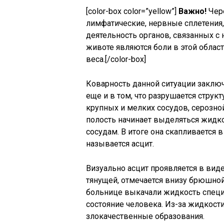
[color-box color=”yellow”]
Важно!
Чере
лимфатические, нервные сплетения,
деятельность органов, связанных с
животе являются боли в этой облас
веса.[/color-box]
Коварность данной ситуации заклю
еще и в том, что разрушается структ
крупных и мелких сосудов, серозно
полость начинает выделяться жидко
сосудам. В итоге она скапливается 
называется асцит.
Визуально асцит проявляется в виде
тянущей, отмечается внизу брюшной 
больнице выкачали жидкость специ
состояние человека. Из-за жидкости
злокачественные образования.