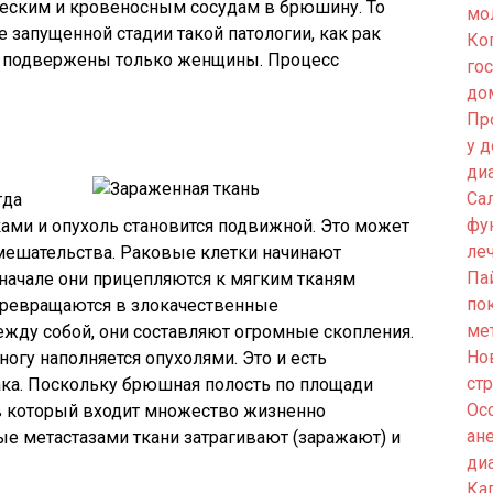
еским и кровеносным сосудам в брюшину. То
мо
 запущенной стадии такой патологии, как рак
Ко
у подвержены только женщины. Процесс
го
до
Пр
у 
ди
Са
гда
фу
ами и опухоль становится подвижной. Это может
ле
вмешательства. Раковые клетки начинают
Па
начале они прицепляются к мягким тканям
по
превращаются в злокачественные
ме
жду собой, они составляют огромные скопления.
Но
огу наполняется опухолями. Это и есть
ст
ака. Поскольку брюшная полость по площади
Ос
 в который входит множество жизненно
ан
е метастазами ткани затрагивают (заражают) и
ди
Кап