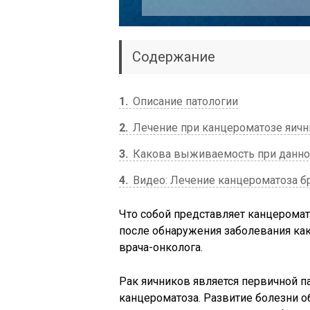
Содержание
1
Описание патологии
2
Лечение при канцероматозе яич
3
Какова выживаемость при данно
4
Видео: Лечение канцероматоза
Что собой представляет канцерома
после обнаружения заболевания как
врача-онколога.
Рак яичников является первичной 
канцероматоза. Развитие болезни о