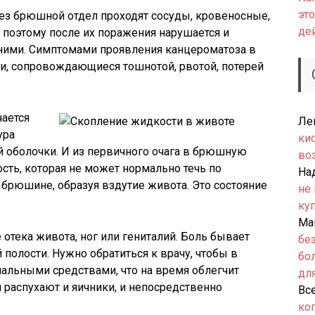
это
з брюшной отдел проходят сосуды, кровеносные,
де
 поэтому после их поражения нарушается и
 ними. Симптомами проявления канцероматоза в
ти, сопровождающиеся тошнотой, рвотой, потерей
чается
Ле
ура
ки
й оболочки. И из первичного очага в брюшную
во
сть, которая не может нормально течь по
На
в брюшине, образуя вздутие живота. Это состояние
не
ку
Ма
 отека живота, ног или гениталий. Боль бывает
бе
полости. Нужно обратиться к врачу, чтобы в
бо
альными средствами, что на время облегчит
дл
 распухают и яичники, и непосредственно
Вс
ко