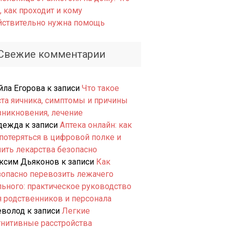
, как проходит и кому
йствительно нужна помощь
Свежие комментарии
йла Егорова
к записи
Что такое
ста яичника, симптомы и причины
зникновения, лечение
дежда
к записи
Аптека онлайн: как
 потеряться в цифровой полке и
пить лекарства безопасно
ксим Дьяконов
к записи
Как
зопасно перевозить лежачего
льного: практическое руководство
я родственников и персонала
еволод
к записи
Легкие
гнитивные расстройства