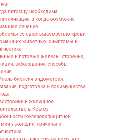
лчат
гда питомцу необходима
спитализация, а когда возможно
машнее лечение
облемы со свертываемостью крови
домашних животных: симптомы и
агностика
льные и потовые железы: строение,
нкции, заболевания, способы
чения
йпель биопсия эндометрия:
казания, подготовка и преимущества
тода
востройки и жилищное
роительство в Крыму
обенности железодефицитной
емии у женщин: причины и
агностика
ельница от алкоголя на дому: что