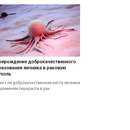
рерождение доброкачественного
разования яичника в раковую
ухоль
ет ли доброкачественная киста яичника
временем перерасти в рак...