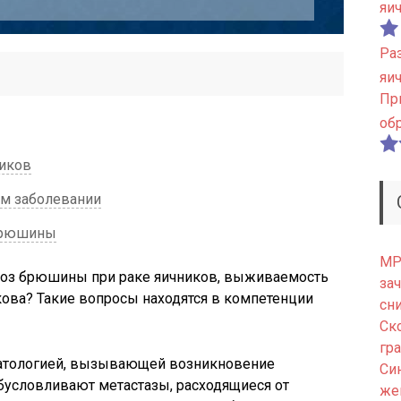
яи
Ра
яи
Пр
об
ников
м заболевании
 брюшины
МРТ
тоз брюшины при раке яичников, выживаемость
зач
ова? Такие вопросы находятся в компетенции
сн
Ск
гр
патологией, вызывающей возникновение
Си
бусловливают метастазы, расходящиеся от
же