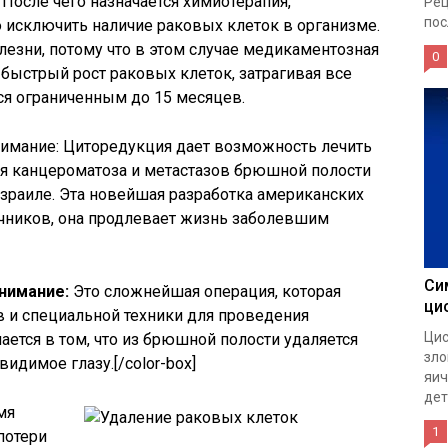
После чего назначается химиотерапия,
Рец
пос
ю исключить наличие раковых клеток в организме.
лезни, потому что в этом случае медикаментозная
0
 быстрый рост раковых клеток, затрагивая все
тся ограниченным до 15 месяцев.
е внимание: Циторедукция дает возможность лечить
ия канцероматоза и метастазов брюшной полости
Израиле. Эта новейшая разработка американских
ичников, она продлевает жизнь заболевшим
Си
нимание:
Это сложнейшая операция, которая
ци
 и специальной техники для проведения
Цис
ается в том, что из брюшной полости удаляется
зло
идимое глазу.[/color-box]
яич
дет
мя
1
потери