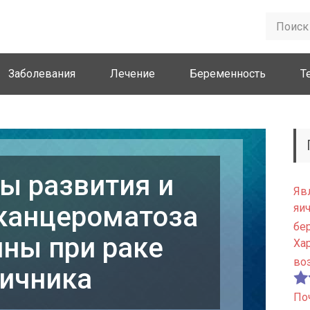
Заболевания
Лечение
Беременность
Т
ы развития и
Яв
канцероматоза
яи
бе
ны при раке
Ха
во
ичника
По