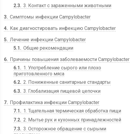
2.3
3. Контакт с зараженными животными
3
Симптомы инфекции Campylobacter
4
Как диагностировать инфекцию Campylobacter
5
Лечение инфекции Campylobacter
5.1
Общие рекомендации
6
Причины повышения заболеваемости Campylobacter
6.1
1. Употребление сырого или плохо
приготовленного мяса
6.2
2. Пониженные санитарные стандарты
6.3
3. Глобализация пищевой цепочки
7
Профилактика инфекции Campylobacter
7.1
1. Тщательная термическая обработка пищи
7.2
2. Мытье рук и кухонных принадлежностей
7.3
3. Осторожное обращение с сырыми