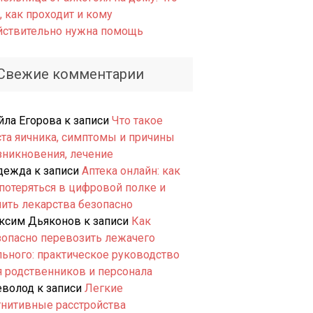
, как проходит и кому
йствительно нужна помощь
Свежие комментарии
йла Егорова
к записи
Что такое
ста яичника, симптомы и причины
зникновения, лечение
дежда
к записи
Аптека онлайн: как
 потеряться в цифровой полке и
пить лекарства безопасно
ксим Дьяконов
к записи
Как
зопасно перевозить лежачего
льного: практическое руководство
я родственников и персонала
еволод
к записи
Легкие
гнитивные расстройства