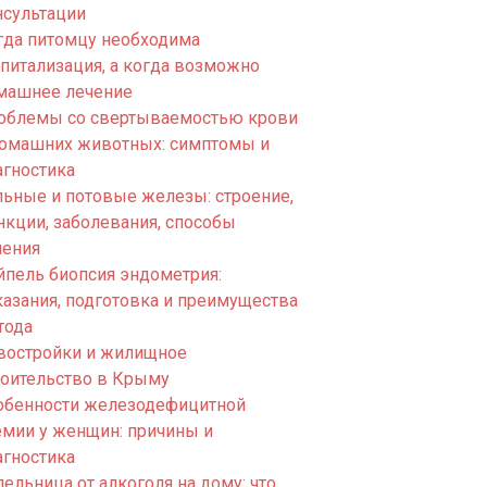
нсультации
гда питомцу необходима
спитализация, а когда возможно
машнее лечение
облемы со свертываемостью крови
домашних животных: симптомы и
агностика
льные и потовые железы: строение,
нкции, заболевания, способы
чения
йпель биопсия эндометрия:
казания, подготовка и преимущества
тода
востройки и жилищное
роительство в Крыму
обенности железодефицитной
емии у женщин: причины и
агностика
ельница от алкоголя на дому: что