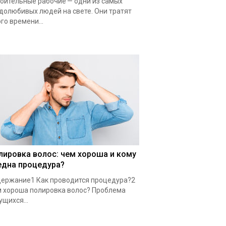
оительные рабочие — одни из самых
долюбивых людей на свете. Они тратят
го времени...
лировка волос: чем хороша и кому
една процедура?
ержание1 Как проводится процедура?2
 хороша полировка волос? Проблема
ущихся...