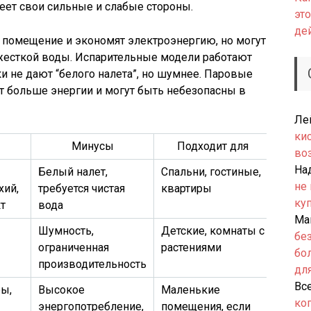
еет свои сильные и слабые стороны.
это
де
помещение и экономят электроэнергию, но могут
жесткой воды. Испарительные модели работают
и не дают “белого налета”, но шумнее. Паровые
т больше энергии и могут быть небезопасны в
Ле
ки
Минусы
Подходит для
во
На
Белый налет,
Спальни, гостиные,
не
хий,
требуется чистая
квартиры
ку
т
вода
Ма
Шумность,
Детские, комнаты с
бе
ограниченная
растениями
бо
производительность
дл
Вс
ы,
Высокое
Маленькие
ко
энергопотребление,
помещения, если