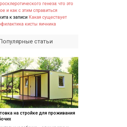
росклеротического генеза: что это
ое и как с этим справиться
кита
к записи
Какая существует
офилактика кисты яичника
Популярные статьи
товка на стройке для проживания
бочих