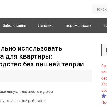
Заболевания
Лечение
Беременность
Т
ильно использовать
а для квартиры:
одство без лишней теории
Яв
яи
бе
Ха
во
имальную влажность в доме
вуют и как они работают
По