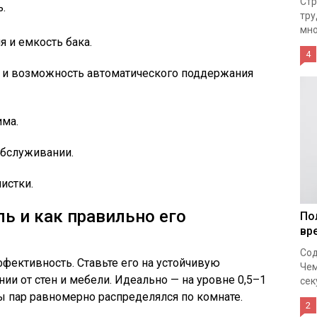
Стр
.
тру
мно
 и емкость бака.
4
а и возможность автоматического поддержания
има.
обслуживании.
истки.
ь и как правильно его
По
вр
Сод
фективность. Ставьте его на устойчивую
Чем
ии от стен и мебели. Идеально — на уровне 0,5–1
сек
бы пар равномерно распределялся по комнате.
2