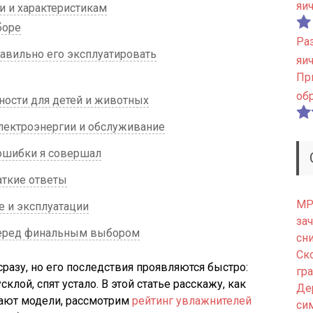
яи
и и характеристикам
боре
Ра
равильно его эксплуатировать
яи
Пр
об
ности для детей и животных
электроэнергии и обслуживание
 ошибки я совершал
аткие ответы
МРТ
е и эксплуатации
зач
перед финальным выбором
сн
Ск
сразу, но его последствия проявляются быстро:
гр
клой, спят устало. В этой статье расскажу, как
Де
вают модели, рассмотрим
рейтинг увлажнителей
си