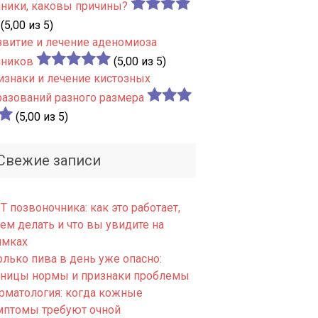
чники, каковы причины?
(5,00 из 5)
звитие и лечение аденомиоза
чников
(5,00 из 5)
изнаки и лечение кистозных
разований разного размера
(5,00 из 5)
Свежие записи
 позвоночника: как это работает,
ем делать и что вы увидите на
имках
олько пива в день уже опасно:
аницы нормы и признаки проблемы
рматология: когда кожные
мптомы требуют очной