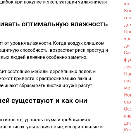
ошибок при покупке и эксплуатации увлажнителя
ко
Ко
го
ивать оптимальную влажность
до
Пр
у 
т от уровня влажности. Когда воздух слишком
ди
ащитную способность, возрастает риск простуд и
Са
илых людей влияние особенно заметно.
фу
ле
сит состояние мебели, деревянных полов и
Па
может привести к растрескиванию лака и
по
чинают сбрасывать листья и хуже растут.
ме
Но
ей существуют и как они
ст
Ос
ан
ктивность, уровень шума и требования к
ди
вных типах: ультразвуковые, испарительные и
Кап