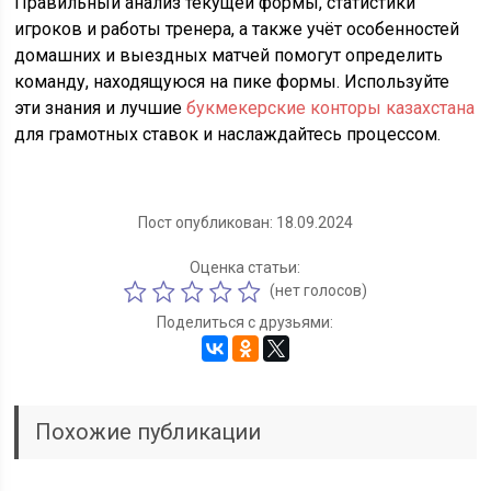
Правильный анализ текущей формы, статистики
игроков и работы тренера, а также учёт особенностей
домашних и выездных матчей помогут определить
команду, находящуюся на пике формы. Используйте
эти знания и лучшие
букмекерские конторы казахстана
для грамотных ставок и наслаждайтесь процессом.
Пост опубликован: 18.09.2024
Оценка статьи:
(нет голосов)
Поделиться с друзьями:
Похожие публикации