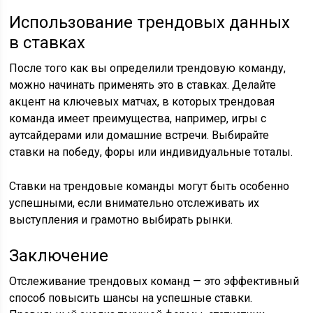
Использование трендовых данных
в ставках
После того как вы определили трендовую команду,
можно начинать применять это в ставках. Делайте
акцент на ключевых матчах, в которых трендовая
команда имеет преимущества, например, игры с
аутсайдерами или домашние встречи. Выбирайте
ставки на победу, форы или индивидуальные тоталы.
Ставки на трендовые команды могут быть особенно
успешными, если внимательно отслеживать их
выступления и грамотно выбирать рынки.
Заключение
Отслеживание трендовых команд — это эффективный
способ повысить шансы на успешные ставки.