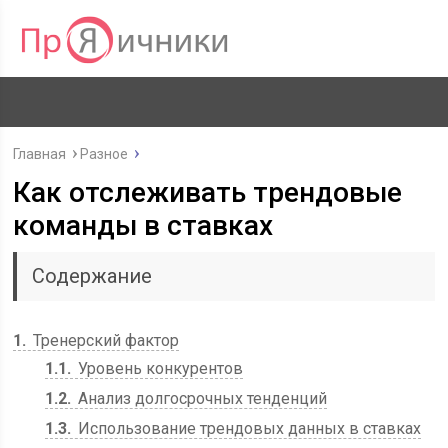
Главная
Разное
Как отслеживать трендовые
команды в ставках
Содержание
1
Тренерский фактор
1.1
Уровень конкурентов
1.2
Анализ долгосрочных тенденций
1.3
Использование трендовых данных в ставках