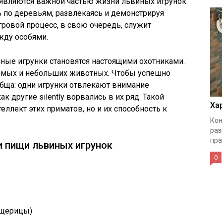
вляются важной частью жизни львиных игрунок.
ь по деревьям, развлекаясь и демонстрируя
гровой процесс, в свою очередь, служит
жду особями.
иные игрунки становятся настоящими охотниками.
омых и небольших животных. Чтобы успешно
обща: одни игрунки отвлекают внимание
к другие silently ворвались в их ряд. Такой
Ха
еллект этих приматов, но и их способность к
Кон
раз
пра
и пищи львиных игрунок
0
ящерицы)