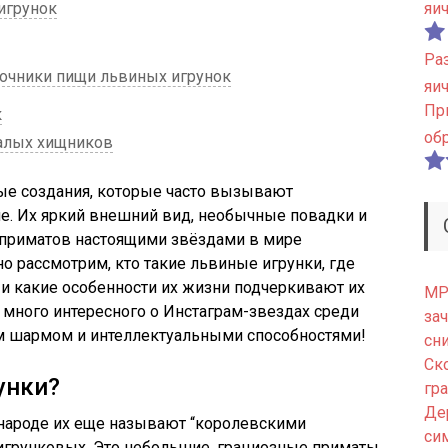
игрунок
яи
Ра
очники пищи львиных игрунок
яи
Пр
к
об
алых хищников
ые создания, которые часто вызывают
е. Их яркий внешний вид, необычные повадки и
 приматов настоящими звёздами в мире
о рассмотрим, кто такие львиные игрунки, где
е и какие особенности их жизни подчеркивают их
МРТ
ь много интересного о Инстаграм-звездах среди
зач
м шармом и интеллектуальными способностями!
сн
Ск
унки?
гр
Де
в народе их еще называют “королевскими
си
у игрунковых. Это небольшие, грациозные приматы,