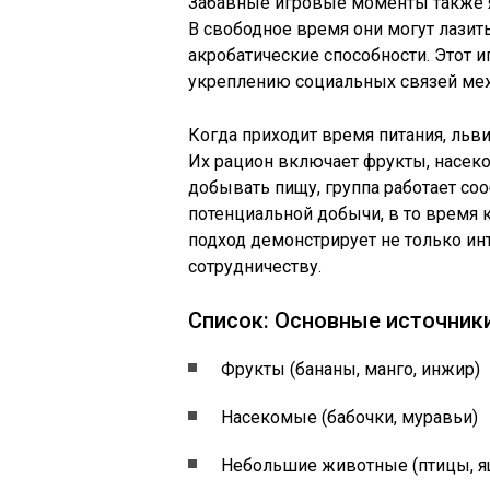
Забавные игровые моменты также я
В свободное время они могут лазит
акробатические способности. Этот и
укреплению социальных связей ме
Когда приходит время питания, льв
Их рацион включает фрукты, насек
добывать пищу, группа работает со
потенциальной добычи, в то время ка
подход демонстрирует не только инт
сотрудничеству.
Список: Основные источник
Фрукты (бананы, манго, инжир)
Насекомые (бабочки, муравьи)
Небольшие животные (птицы, 