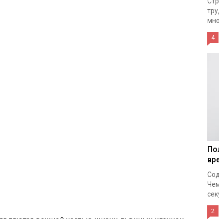
Стр
тру
мно
4
По
вр
Сод
Чем
сек
2