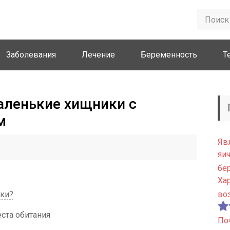
Заболевания
Лечение
Беременность
Т
аленькие хищники с
м
Яв
яи
бе
Ха
нки?
во
ста обитания
По