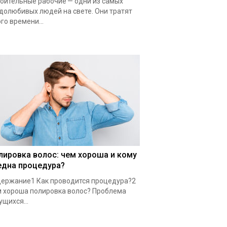
оительные рабочие — одни из самых
долюбивых людей на свете. Они тратят
го времени...
лировка волос: чем хороша и кому
една процедура?
ержание1 Как проводится процедура?2
 хороша полировка волос? Проблема
ущихся...