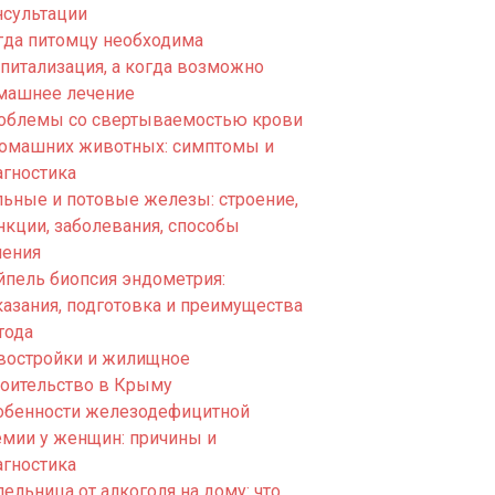
нсультации
гда питомцу необходима
спитализация, а когда возможно
машнее лечение
облемы со свертываемостью крови
домашних животных: симптомы и
агностика
льные и потовые железы: строение,
нкции, заболевания, способы
чения
йпель биопсия эндометрия:
казания, подготовка и преимущества
тода
востройки и жилищное
роительство в Крыму
обенности железодефицитной
емии у женщин: причины и
агностика
ельница от алкоголя на дому: что