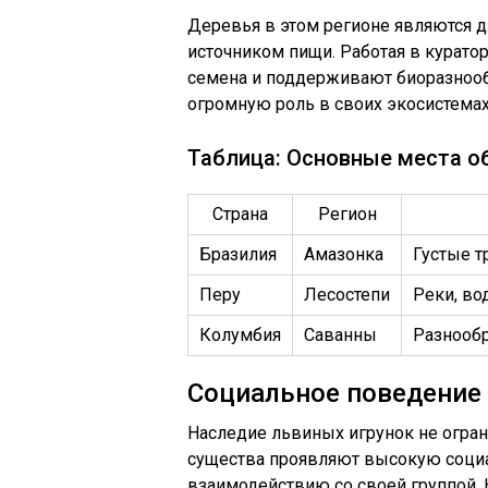
Деревья в этом регионе являются д
источником пищи. Работая в курато
семена и поддерживают биоразнообр
огромную роль в своих экосистемах,
Таблица: Основные места о
Страна
Регион
Бразилия
Амазонка
Густые т
Перу
Лесостепи
Реки, в
Колумбия
Саванны
Разнооб
Социальное поведение
Наследие львиных игрунок не огран
существа проявляют высокую социа
взаимодействию со своей группой. 