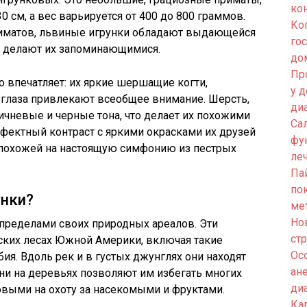
ко
0 см, а вес варьируется от 400 до 800 граммов.
Ко
риматов, львиные игрунки обладают выдающейся
го
е делают их запоминающимися.
до
Пр
 впечатляет: их яркие шершащие когти,
у 
глаза привлекают всеобщее внимание. Шерсть,
ди
ичневые и черные тона, что делает их похожими
Са
ффектный контраст с яркими окрасками их друзей
фу
ок похожей на настоящую симфонию из пестрых
ле
Па
по
унки?
ме
Но
пределами своих природных ареалов. Эти
ст
ских лесах Южной Америки, включая такие
Ос
бия. Вдоль рек и в густых джунглях они находят
ан
ни на деревьях позволяют им избегать многих
ди
товыми на охоту за насекомыми и фруктами.
Кап