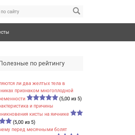
есты
Полезные по рейтингу
ляются ли два желтых тела в
чниках признаком многоплодной
ременности
(5,00 из 5)
рактеристика и причины
зникновения кисты на яичнике
(5,00 из 5)
чему перед месячными болят