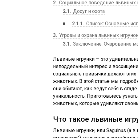
2
Социальное поведение львиных 
2.1
Досуг и охота
2.1.1
Список: Основные ист
3
Угрозы и охрана львиных игруно
3.1
Заключение: Очарование м
Львиные игрунки — это удивительн
неподдельный интерес и восхищени
социальные привычки делают этих
животных. В этой статье мы подробн
они обитают, как ведут себя в стад
уникальность. Приготовьтесь узнат
животных, которые удивляют свои
Что такое львиные игр
Львиные игрунки, или Saguinus (а 
игрунками”), относятся к семейств