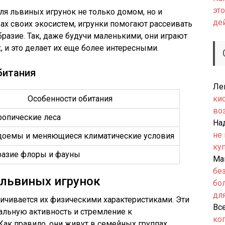
это
ля львиных игрунок не только домом, но и
де
рах своих экосистем, игрунки помогают рассеивать
азие. Так, даже будучи маленькими, они играют
 и это делает их еще более интересными.
битания
Ле
Особенности обитания
ки
во
ропические леса
На
не
одоемы и меняющиеся климатические условия
ку
разие флоры и фауны
Ма
бе
 львиных игрунок
бо
дл
ичивается их физическими характеристиками. Эти
Вс
льную активность и стремление к
ко
Как правило, они живут в семейных группах,