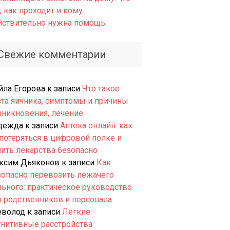
, как проходит и кому
йствительно нужна помощь
Свежие комментарии
йла Егорова
к записи
Что такое
ста яичника, симптомы и причины
зникновения, лечение
дежда
к записи
Аптека онлайн: как
 потеряться в цифровой полке и
пить лекарства безопасно
ксим Дьяконов
к записи
Как
зопасно перевозить лежачего
льного: практическое руководство
я родственников и персонала
еволод
к записи
Легкие
гнитивные расстройства