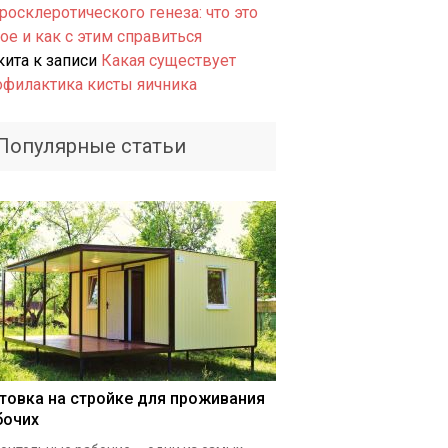
росклеротического генеза: что это
ое и как с этим справиться
кита
к записи
Какая существует
офилактика кисты яичника
Популярные статьи
товка на стройке для проживания
бочих