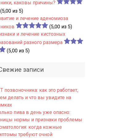
чники, каковы причины?
(5,00 из 5)
звитие и лечение аденомиоза
чников
(5,00 из 5)
изнаки и лечение кистозных
разований разного размера
(5,00 из 5)
Свежие записи
 позвоночника: как это работает,
ем делать и что вы увидите на
имках
олько пива в день уже опасно:
аницы нормы и признаки проблемы
рматология: когда кожные
мптомы требуют очной