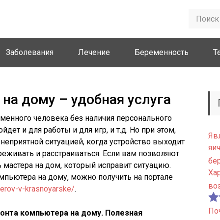
Заболевания
Лечение
Беременность
Т
на дому – удобная услуга
менного человека без наличия персонального
ет и для работы и для игр, и т.д. Но при этом,
Яв
 неприятной ситуацией, когда устройство выходит
яи
переживать и расстраиваться. Если вам позволяют
бе
 мастера на дом, который исправит ситуацию.
Ха
пьютера на дому, можно получить на портале
во
erov-v-krasnoyarske/
.
По
онта компьютера на дому. Полезная