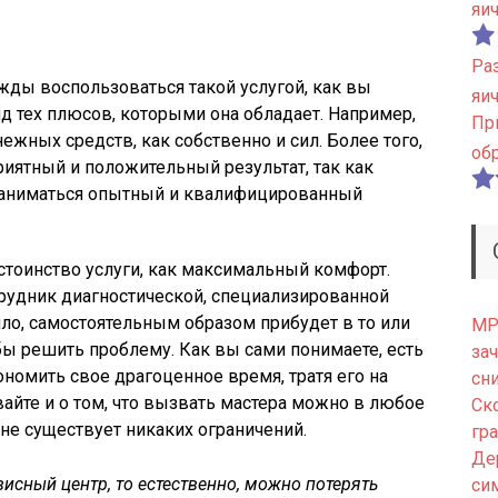
яи
Ра
ажды воспользоваться такой услугой, как вы
яи
д тех плюсов, которыми она обладает. Например,
Пр
ежных средств, как собственно и сил. Более того,
об
иятный и положительный результат, так как
заниматься опытный и квалифицированный
стоинство услуги, как максимальный комфорт.
отрудник диагностической, специализированной
ло, самостоятельным образом прибудет в то или
МРТ
бы решить проблему. Как вы сами понимаете, есть
зач
омить свое драгоценное время, тратя его на
сн
айте и о том, что вызвать мастера можно в любое
Ск
 не существует никаких ограничений.
гр
Де
висный центр, то естественно, можно потерять
си