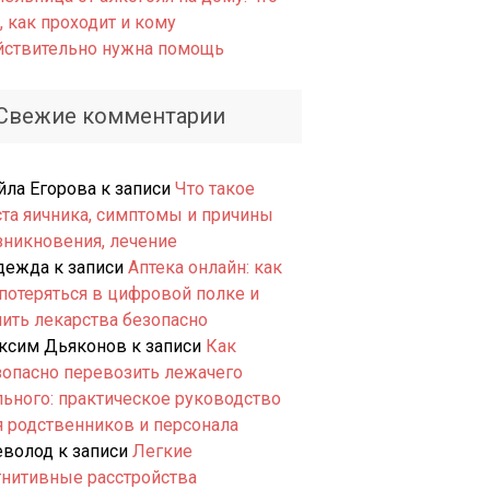
, как проходит и кому
йствительно нужна помощь
Свежие комментарии
йла Егорова
к записи
Что такое
ста яичника, симптомы и причины
зникновения, лечение
дежда
к записи
Аптека онлайн: как
 потеряться в цифровой полке и
пить лекарства безопасно
ксим Дьяконов
к записи
Как
зопасно перевозить лежачего
льного: практическое руководство
я родственников и персонала
еволод
к записи
Легкие
гнитивные расстройства