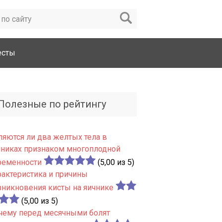
есты
Полезные по рейтингу
ляются ли два желтых тела в
чниках признаком многоплодной
ременности
(5,00 из 5)
рактеристика и причины
зникновения кисты на яичнике
(5,00 из 5)
чему перед месячными болят