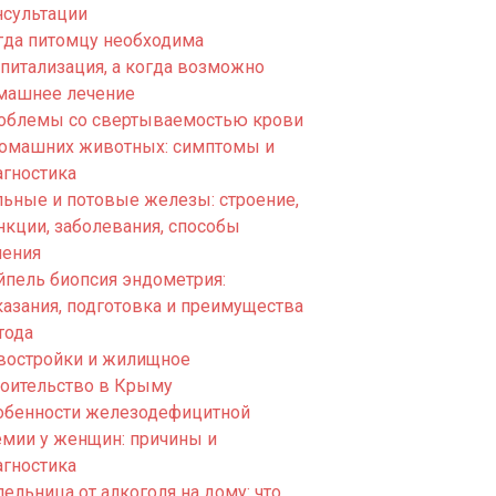
нсультации
гда питомцу необходима
спитализация, а когда возможно
машнее лечение
облемы со свертываемостью крови
домашних животных: симптомы и
агностика
льные и потовые железы: строение,
нкции, заболевания, способы
чения
йпель биопсия эндометрия:
казания, подготовка и преимущества
тода
востройки и жилищное
роительство в Крыму
обенности железодефицитной
емии у женщин: причины и
агностика
ельница от алкоголя на дому: что