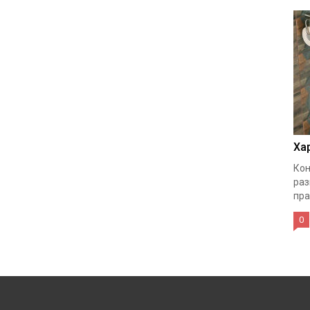
Ха
Кон
раз
пра
0