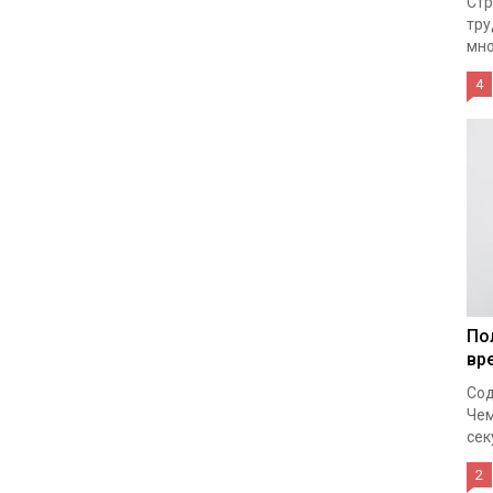
Стр
тру
мно
4
По
вр
Сод
Чем
сек
2