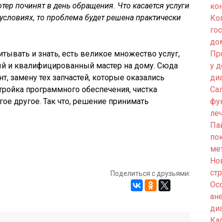
тер починят в день обращения. Что касается услуги
ко
словиях, то проблема будет решена практически
Ко
го
до
тывать и знать, есть великое множество услуг,
Пр
й и квалифицированный мастер на дому. Сюда
у 
нт, замену тех запчастей, которые оказались
ди
стройка программного обеспечения, чистка
Са
ое другое. Так что, решение принимать
фу
ле
Па
по
ме
Но
ст
Поделиться с друзьями:
Ос
ан
ди
Кап