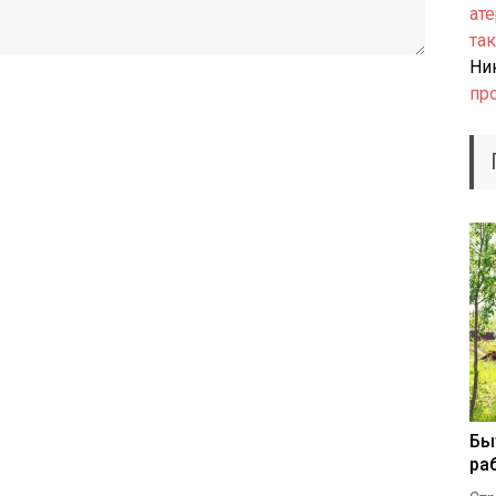
ате
так
Ни
пр
Бы
ра