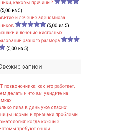
чники, каковы причины?
(5,00 из 5)
звитие и лечение аденомиоза
чников
(5,00 из 5)
изнаки и лечение кистозных
разований разного размера
(5,00 из 5)
Свежие записи
 позвоночника: как это работает,
ем делать и что вы увидите на
имках
олько пива в день уже опасно:
аницы нормы и признаки проблемы
рматология: когда кожные
мптомы требуют очной