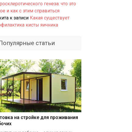
росклеротического генеза: что это
ое и как с этим справиться
кита
к записи
Какая существует
офилактика кисты яичника
Популярные статьи
товка на стройке для проживания
бочих