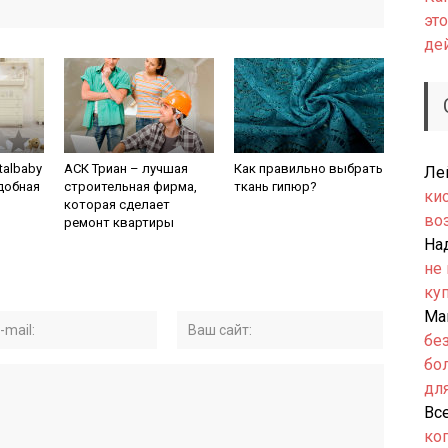
это
де
talbaby
АСК Триан – лучшая
Как правильно выбрать
Ле
удобная
строительная фирма,
ткань гипюр?
ки
которая сделает
во
ремонт квартиры
На
не
ку
Ма
бе
бо
дл
Вс
ко