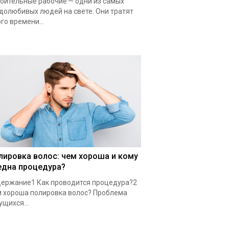
оительные рабочие — одни из самых
долюбивых людей на свете. Они тратят
го времени...
лировка волос: чем хороша и кому
една процедура?
ержание1 Как проводится процедура?2
 хороша полировка волос? Проблема
ущихся...