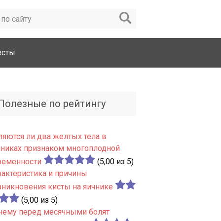
есты
Полезные по рейтингу
ляются ли два желтых тела в
чниках признаком многоплодной
ременности
(5,00 из 5)
рактеристика и причины
зникновения кисты на яичнике
(5,00 из 5)
чему перед месячными болят