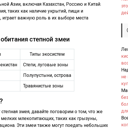
ной Азии, включая Казахстан, Россию и Китай.
это
я, таких как наличие укрытий, пищи и
де
 играет важную роль в их выборе места
 обитания степной змеи
Ле
ы
Типы экосистем
ки
во
бекистан
Степи, луговые зоны
На
Полупустыни, острова
не
ку
Травянистые зоны
Ма
бе
?
бо
дл
 степная змея, давайте поговорим о том, что же
Вс
з мелких млекопитающих, таких как грызуны,
ко
ациона. Эти змеи также могут поедать небольших