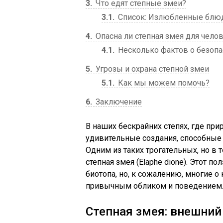
3
Что едят степные змеи?
3.1
Список: Излюбленные блюд
4
Опасна ли степная змея для чело
4.1
Несколько фактов о безопа
5
Угрозы и охрана степной змеи
5.1
Как мы можем помочь?
6
Заключение
В наших бескрайних степях, где при
удивительные создания, способные
Одним из таких трогательных, но в 
степная змея (Elaphe dione). Этот 
биотопа, но, к сожалению, многие о
привычным обликом и поведением. 
Степная змея: внешний