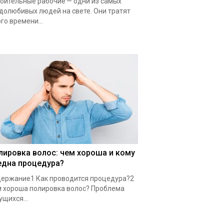
оительные рабочие — одни из самых
долюбивых людей на свете. Они тратят
го времени...
лировка волос: чем хороша и кому
една процедура?
ержание1 Как проводится процедура?2
 хороша полировка волос? Проблема
ущихся...