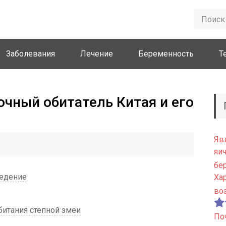
Заболевания
Лечение
Беременность
Т
очный обитатель Китая и его
Яв
яи
бе
ведение
Ха
во
битания степной змеи
По