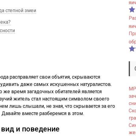
яи
а степной змеи
Ра
века?
яи
сности
Пр
об
рода расправляет свои объятия, скрываются
 удивить даже самых искушенных натуралистов.
МРТ
то же время загадочных обитателей является
зач
ползучий житель стал настоящим символом своего
сн
 нем лишь слышали, не зная, что скрывается за его
Ск
Давайте вместе разберемся в этом.
гр
Си
 вид и поведение
же