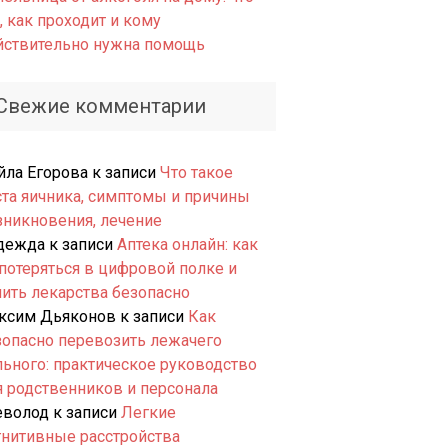
, как проходит и кому
йствительно нужна помощь
Свежие комментарии
йла Егорова
к записи
Что такое
ста яичника, симптомы и причины
зникновения, лечение
дежда
к записи
Аптека онлайн: как
 потеряться в цифровой полке и
пить лекарства безопасно
ксим Дьяконов
к записи
Как
зопасно перевозить лежачего
льного: практическое руководство
я родственников и персонала
еволод
к записи
Легкие
гнитивные расстройства