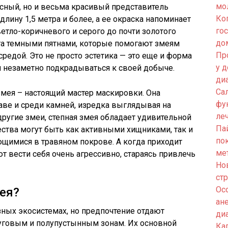
мо
есный, но и весьма красивый представитель
Ко
длину 1,5 метра и более, а ее окраска напоминает
го
ветло-коричневого и серого до почти золотого
до
ыта темными пятнами, которые помогают змеям
Пр
редой. Это не просто эстетика — это еще и форма
у 
 незаметно подкрадываться к своей добыче.
ди
Са
 змея – настоящий мастер маскировки. Она
фу
аве и среди камней, изредка выглядывая на
ле
другие змеи, степная змея обладает удивительной
Па
ества могут быть как активными хищниками, так и
по
имися в травяном покрове. А когда приходит
ме
 вести себя очень агрессивно, стараясь привлечь
Но
ст
Ос
мея?
ан
ных экосистемах, но предпочтение отдают
ди
луговым и полупустынным зонам. Их основной
Кап