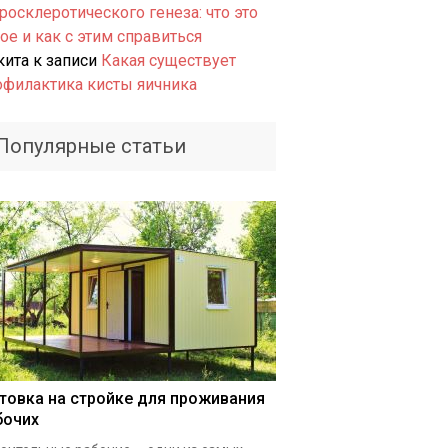
росклеротического генеза: что это
ое и как с этим справиться
кита
к записи
Какая существует
офилактика кисты яичника
Популярные статьи
товка на стройке для проживания
бочих