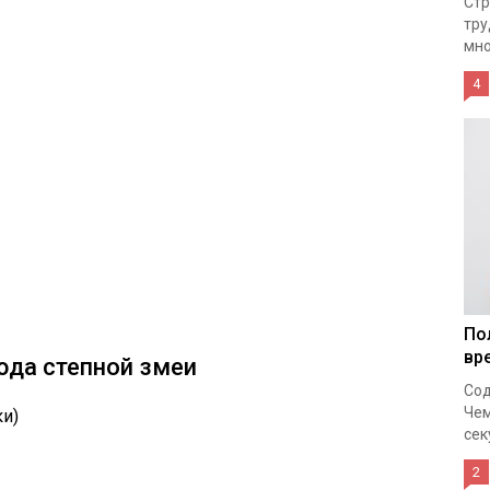
Стр
тру
мно
4
По
вр
да степной змеи
Сод
Чем
и)
сек
2