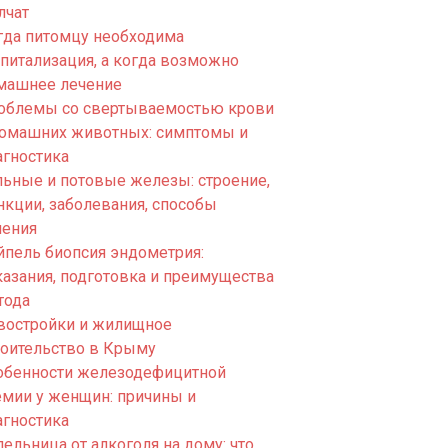
лчат
гда питомцу необходима
спитализация, а когда возможно
машнее лечение
облемы со свертываемостью крови
домашних животных: симптомы и
агностика
льные и потовые железы: строение,
нкции, заболевания, способы
чения
йпель биопсия эндометрия:
казания, подготовка и преимущества
тода
востройки и жилищное
роительство в Крыму
обенности железодефицитной
емии у женщин: причины и
агностика
ельница от алкоголя на дому: что