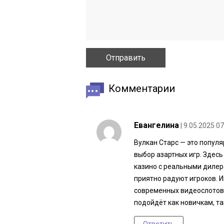
Комментарии
Евангелина
| 9.05.2025 0
Вулкан Старс — это попул
выбор азартных игр. Здес
казино с реальными дилер
приятно радуют игроков. 
современных видеослотов 
подойдёт как новичкам, та