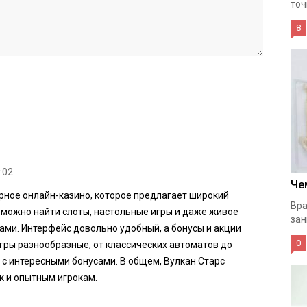
точ
8
7:02
Че
ярное онлайн-казино, которое предлагает широкий
Вра
ь можно найти слоты, настольные игры и даже живое
зан
ами. Интерфейс довольно удобный, а бонусы и акции
0
Игры разнообразные, от классических автоматов до
с интересными бонусами. В общем, Вулкан Старс
к и опытным игрокам.