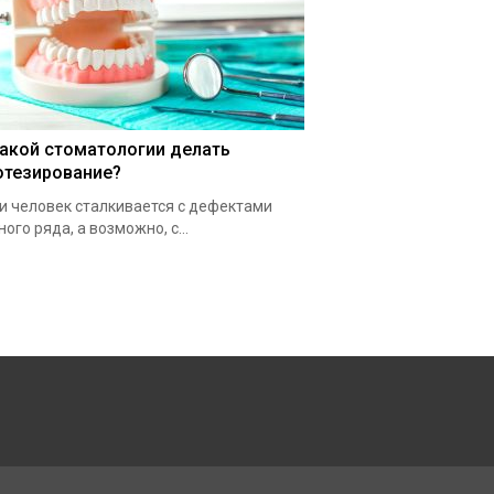
какой стоматологии делать
отезирование?
и человек сталкивается с дефектами
ного ряда, а возможно, с...