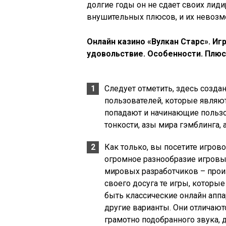
долгие годы он не сдает своих ли
внушительных плюсов, и их невозмо
Онлайн казино «Вулкан Старс». Иг
удовольствие. Особенности. Плю
Следует отметить, здесь созда
пользователей, которые являю
попадают и начинающие пользо
тонкости, азы мира гэмблинга, а
Как только, вы посетите игрово
огромное разнообразие игровы
мировых разработчиков – прои
своего досуга те игры, которые
быть классические онлайн аппар
другие варианты. Они отличают
грамотно подобранного звука, д