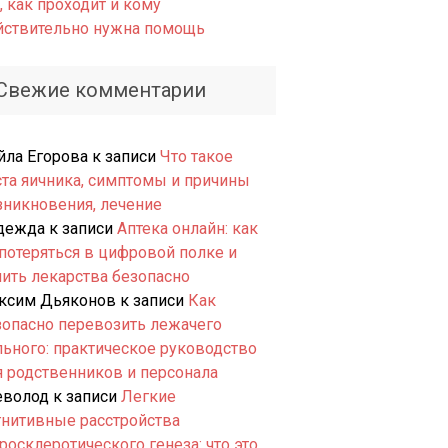
, как проходит и кому
йствительно нужна помощь
Свежие комментарии
йла Егорова
к записи
Что такое
ста яичника, симптомы и причины
зникновения, лечение
дежда
к записи
Аптека онлайн: как
 потеряться в цифровой полке и
пить лекарства безопасно
ксим Дьяконов
к записи
Как
зопасно перевозить лежачего
льного: практическое руководство
я родственников и персонала
еволод
к записи
Легкие
гнитивные расстройства
росклеротического генеза: что это