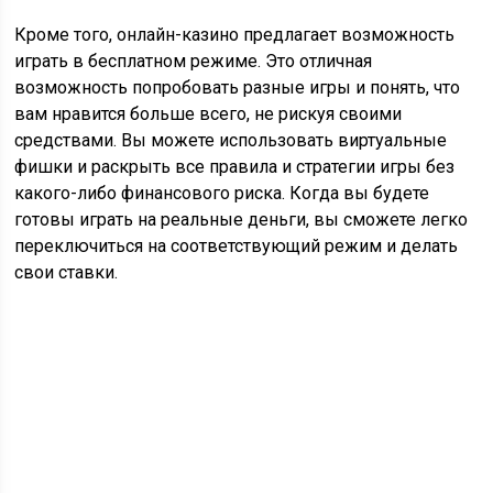
Кроме того, онлайн-казино предлагает возможность
играть в бесплатном режиме. Это отличная
возможность попробовать разные игры и понять, что
вам нравится больше всего, не рискуя своими
средствами. Вы можете использовать виртуальные
фишки и раскрыть все правила и стратегии игры без
какого-либо финансового риска. Когда вы будете
готовы играть на реальные деньги, вы сможете легко
переключиться на соответствующий режим и делать
свои ставки.