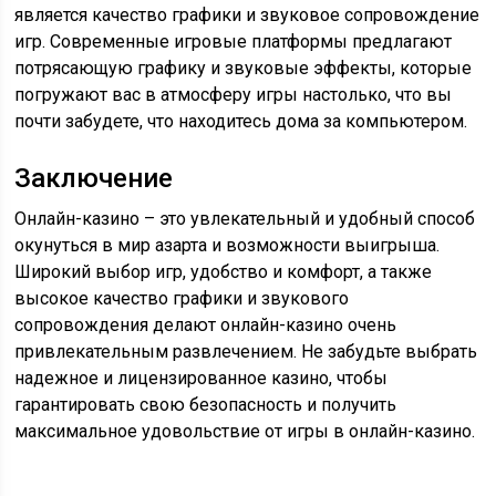
является качество графики и звуковое сопровождение
игр. Современные игровые платформы предлагают
потрясающую графику и звуковые эффекты, которые
погружают вас в атмосферу игры настолько, что вы
почти забудете, что находитесь дома за компьютером.
Заключение
Онлайн-казино – это увлекательный и удобный способ
окунуться в мир азарта и возможности выигрыша.
Широкий выбор игр, удобство и комфорт, а также
высокое качество графики и звукового
сопровождения делают онлайн-казино очень
привлекательным развлечением. Не забудьте выбрать
надежное и лицензированное казино, чтобы
гарантировать свою безопасность и получить
максимальное удовольствие от игры в онлайн-казино.