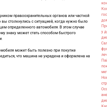
ко
Ко
го
дником правоохранительных органов или частной
до
о вы столкнулись с ситуацией, когда нужно было
Пр
ьцем определенного автомобиля. В этом случае
у 
му знаку может стать способом быстрого
ди
и.
Са
фу
омобиля может быть полезно при покупке
ле
едиться, что машина не украдена и оформлена на
Па
по
ме
Но
ст
Ос
ан
ди
Кап