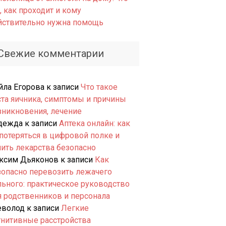
, как проходит и кому
йствительно нужна помощь
Свежие комментарии
йла Егорова
к записи
Что такое
ста яичника, симптомы и причины
зникновения, лечение
дежда
к записи
Аптека онлайн: как
 потеряться в цифровой полке и
пить лекарства безопасно
ксим Дьяконов
к записи
Как
зопасно перевозить лежачего
льного: практическое руководство
я родственников и персонала
еволод
к записи
Легкие
гнитивные расстройства