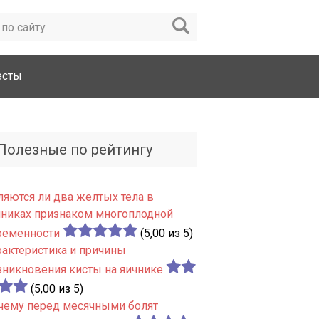
есты
Полезные по рейтингу
ляются ли два желтых тела в
чниках признаком многоплодной
ременности
(5,00 из 5)
рактеристика и причины
зникновения кисты на яичнике
(5,00 из 5)
чему перед месячными болят