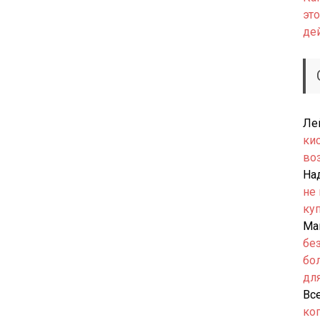
это
де
Ле
ки
во
На
не
ку
Ма
бе
бо
дл
Вс
ко