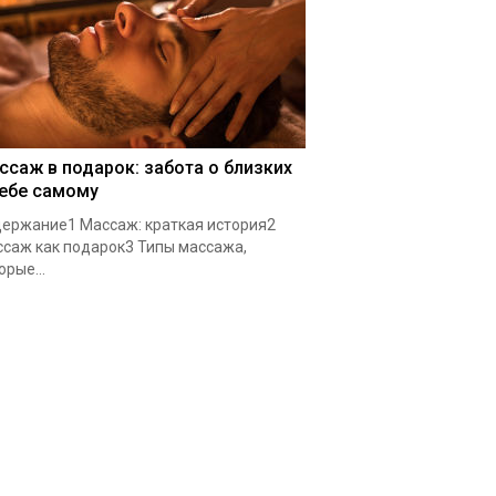
ссаж в подарок: забота о близких
себе самому
ержание1 Массаж: краткая история2
саж как подарок3 Типы массажа,
орые...