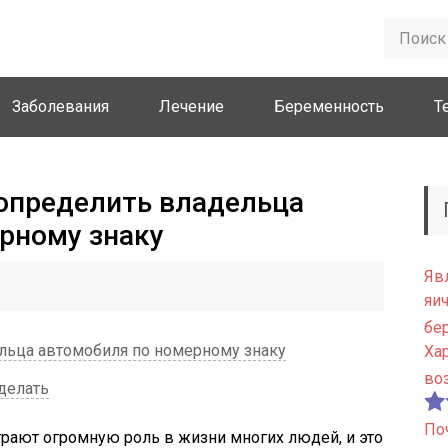
Заболевания
Лечение
Беременность
Т
 определить владельца
рному знаку
Яв
яи
бе
льца автомобиля по номерному знаку
Ха
во
делать
По
рают огромную роль в жизни многих людей, и это