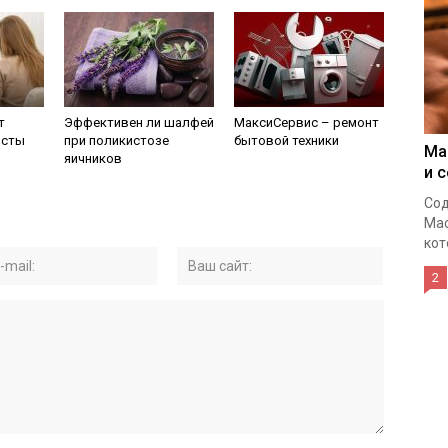
т
Эффективен ли шалфей
МаксиСервис – ремонт
исты
при поликистозе
бытовой техники
Ма
яичников
и 
Сод
Мас
кот
2