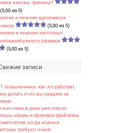
чники, каковы причины?
(5,00 из 5)
звитие и лечение аденомиоза
чников
(5,00 из 5)
изнаки и лечение кистозных
разований разного размера
(5,00 из 5)
Свежие записи
 позвоночника: как это работает,
ем делать и что вы увидите на
имках
олько пива в день уже опасно:
аницы нормы и признаки проблемы
рматология: когда кожные
мптомы требуют очной