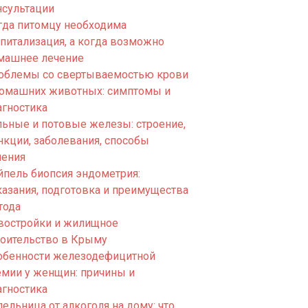
нсультации
гда питомцу необходима
спитализация, а когда возможно
машнее лечение
облемы со свертываемостью крови
домашних животных: симптомы и
агностика
льные и потовые железы: строение,
нкции, заболевания, способы
чения
йпель биопсия эндометрия:
казания, подготовка и преимущества
тода
востройки и жилищное
роительство в Крыму
обенности железодефицитной
емии у женщин: причины и
агностика
ельница от алкоголя на дому: что