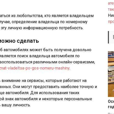
ате
так
Ни
ться из любопытства, кто является владельцем
пр
 случае, определение владельца по номерному
 эту личную информационную потребность.
можно сделать
б автомобилях может быть получена довольно
 является поиск владельца автомобиля по
 воспользоваться различными онлайн-сервисами,
/uznat-vladeltsa-po-gos-nomeru-mashiny
.
ь внимание на сервисы, которые работают на
нных. Они могут предоставить наиболее точную и
е автомобиля. Для использования таких
ой знак автомобиля и некоторые персональные
Ос
 вашу личность.
го