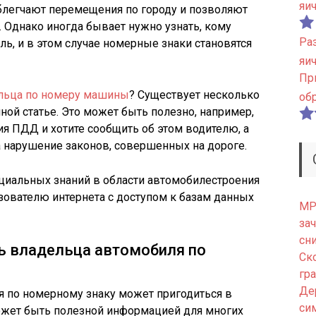
яи
блегчают перемещения по городу и позволяют
. Однако иногда бывает нужно узнать, кому
Ра
ь, и в этом случае номерные знаки становятся
яи
Пр
ельца по номеру машины
? Существует несколько
об
ной статье. Это может быть полезно, например,
я ПДД и хотите сообщить об этом водителю, а
на нарушение законов, совершенных на дороге.
иальных знаний в области автомобилестроения
зователю интернета с доступом к базам данных
МРТ
зач
сн
ь владельца автомобиля по
Ск
гр
Де
 по номерному знаку может пригодиться в
си
может быть полезной информацией для многих