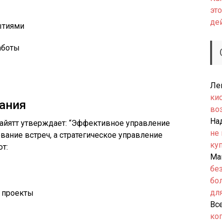
это
де
ытиями
аботы
Ле
ки
ания
во
На
Хайятт утверждает: “Эффективное управление
не
вание встреч, а стратегическое управление
ку
т:
Ма
бе
бо
дл
 проекты
Вс
ко