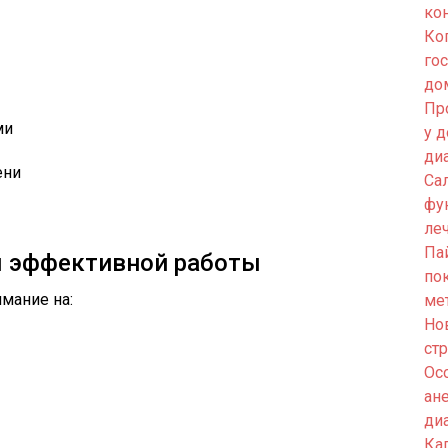
ко
Ко
го
до
Пр
ми
у 
ди
ени
Са
фу
ле
Па
 эффективной работы
по
мание на:
ме
Но
ст
Ос
ан
ди
Кап