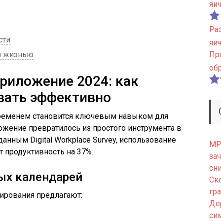
яи
Ра
сти
яи
й жизнью
Пр
об
риложение 2024: как
вать эффективно
ременем становится ключевым навыком для
ожение превратилось из простого инструмента в
анным Digital Workplace Survey, использование
МРТ
продуктивность на 37%.
зач
сн
ых календарей
Ск
гр
ирования предлагают:
Де
си