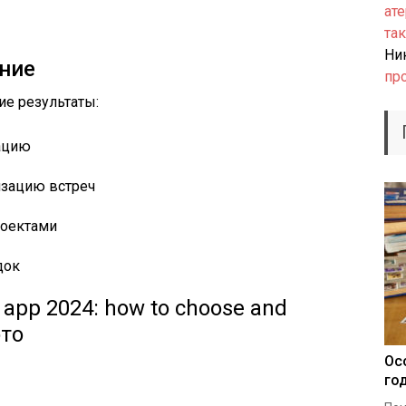
ате
так
Ни
ние
пр
ие результаты:
ацию
изацию встреч
роектами
док
Ос
го