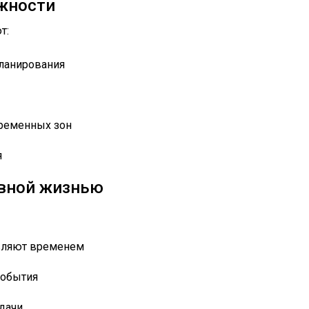
жности
т:
планирования
ременных зон
я
евной жизнью
вляют временем
события
дачи