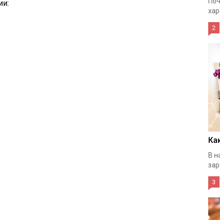
Поч
ии:
хар
2
Ка
В н
зар
3