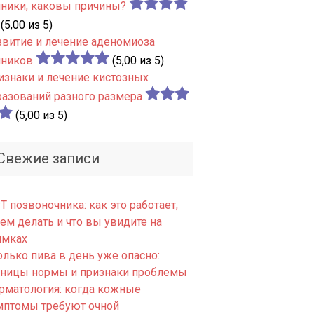
чники, каковы причины?
(5,00 из 5)
звитие и лечение аденомиоза
чников
(5,00 из 5)
изнаки и лечение кистозных
разований разного размера
(5,00 из 5)
Свежие записи
 позвоночника: как это работает,
ем делать и что вы увидите на
имках
олько пива в день уже опасно:
аницы нормы и признаки проблемы
рматология: когда кожные
мптомы требуют очной