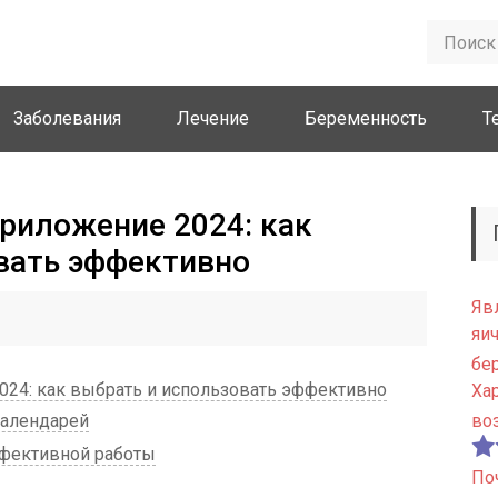
Заболевания
Лечение
Беременность
Т
риложение 2024: как
вать эффективно
Яв
яи
бе
24: как выбрать и использовать эффективно
Ха
алендарей
во
фективной работы
По