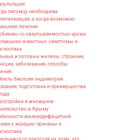
нсультации
гда питомцу необходима
спитализация, а когда возможно
машнее лечение
облемы со свертываемостью крови
домашних животных: симптомы и
агностика
льные и потовые железы: строение,
нкции, заболевания, способы
чения
йпель биопсия эндометрия:
казания, подготовка и преимущества
тода
востройки и жилищное
роительство в Крыму
обенности железодефицитной
емии у женщин: причины и
агностика
ельница от алкоголя на дому: что