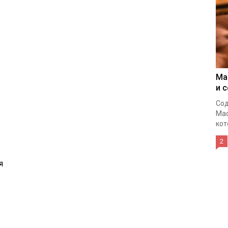
Ма
и 
Сод
Мас
кот
2
я