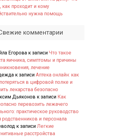
, как проходит и кому
йствительно нужна помощь
Свежие комментарии
йла Егорова
к записи
Что такое
ста яичника, симптомы и причины
зникновения, лечение
дежда
к записи
Аптека онлайн: как
 потеряться в цифровой полке и
пить лекарства безопасно
ксим Дьяконов
к записи
Как
зопасно перевозить лежачего
льного: практическое руководство
я родственников и персонала
еволод
к записи
Легкие
гнитивные расстройства