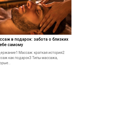
ссаж в подарок: забота о близких
себе самому
ержание1 Массаж: краткая история2
саж как подарок3 Типы массажа,
орые...