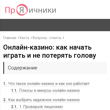
Главная
Киста
Вопросы - ответы
Онлайн-казино: как начать
играть и не потерять голову
Содержание
1
Что такое онлайн-казино и как оно работает
1.1
Плюсы и минусы онлайн-казино
2
Как выбрать надежное онлайн-казино
2.1
1. Проверьте лицензию