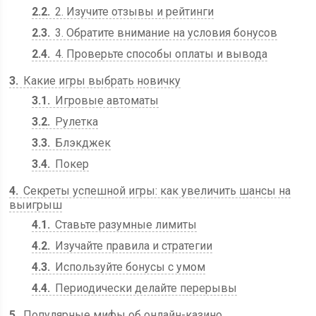
2.2
2. Изучите отзывы и рейтинги
2.3
3. Обратите внимание на условия бонусов
2.4
4. Проверьте способы оплаты и вывода
3
Какие игры выбрать новичку
3.1
Игровые автоматы
3.2
Рулетка
3.3
Блэкджек
3.4
Покер
4
Секреты успешной игры: как увеличить шансы на
выигрыш
4.1
Ставьте разумные лимиты
4.2
Изучайте правила и стратегии
4.3
Используйте бонусы с умом
4.4
Периодически делайте перерывы
5
Популярные мифы об онлайн-казино