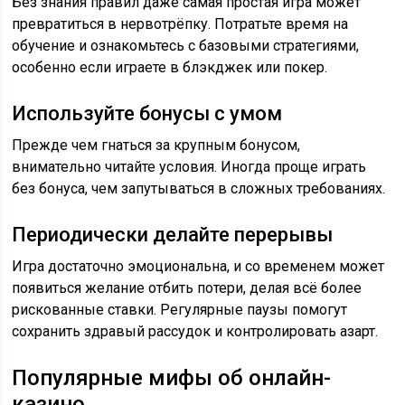
Без знания правил даже самая простая игра может
превратиться в нервотрёпку. Потратьте время на
обучение и ознакомьтесь с базовыми стратегиями,
особенно если играете в блэкджек или покер.
Используйте бонусы с умом
Прежде чем гнаться за крупным бонусом,
внимательно читайте условия. Иногда проще играть
без бонуса, чем запутываться в сложных требованиях.
Периодически делайте перерывы
Игра достаточно эмоциональна, и со временем может
появиться желание отбить потери, делая всё более
рискованные ставки. Регулярные паузы помогут
сохранить здравый рассудок и контролировать азарт.
Популярные мифы об онлайн-
казино