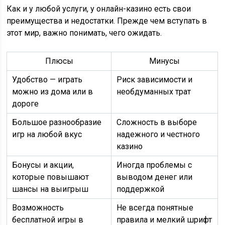
Как и у любой услуги, у онлайн-казино есть свои
преимущества и недостатки. Прежде чем вступать в
этот мир, важно понимать, чего ожидать.
Плюсы
Минусы
Удобство — играть
Риск зависимости и
можно из дома или в
необдуманных трат
дороге
Большое разнообразие
Сложность в выборе
игр на любой вкус
надежного и честного
казино
Бонусы и акции,
Иногда проблемы с
которые повышают
выводом денег или
шансы на выигрыш
поддержкой
Возможность
Не всегда понятные
бесплатной игры в
правила и мелкий шрифт