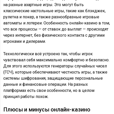
на разные азартные игры. Это могут быть
классические настольные игры, такие как блэкджек,
рулетка и покер, а также разнообразные игровые
автоматы и лотереи. Особенность онлайн-казино в том,
что все процессы — от ставок до выплат — происходят
через интернет, без физического контакта с другими
игроками и дилерами.
Технологически всё устроено так, чтобы игрок
чувствовал себя максимально комфортно и безопасно.
Для этого используются генераторы случайных чисел
(ГСЧ), которые обеспечивают честность игры, а также
системы шифрования, защищающие персональные
данные и финансовые операции. На разных
платформах есть свои особенности, но в целом
принцип работы похож.
Плюсы и минусы онлайн-казино