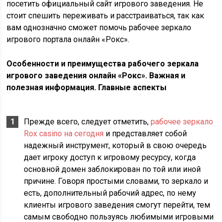
посетить официальный сайт игрового заведения. Не
стоит спешить переживать и расстраиваться, так как
вам однозначно сможет помочь рабочее зеркало
игрового портала онлайн «Рокс».
Особенности и преимущества рабочего зеркала
игрового заведения онлайн «Рокс». Важная и
полезная информация. Главные аспекты
Прежде всего, следует отметить,
рабочее зеркало
Rox casino на сегодня
и представляет собой
надежный инструмент, который в свою очередь
дает игроку доступ к игровому ресурсу, когда
основной домен заблокирован по той или иной
причине. Говоря простыми словами, то зеркало и
есть, дополнительный рабочий адрес, по нему
клиенты игрового заведения смогут перейти, тем
самым свободно пользуясь любимыми игровыми