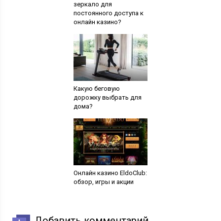
зеркало для
постоянного доступа к
онлайн казино?
Какую беговую
дорожку выбрать для
дома?
Онлайн казино EldoClub:
обзор, игры и акции
Добавить комментарий