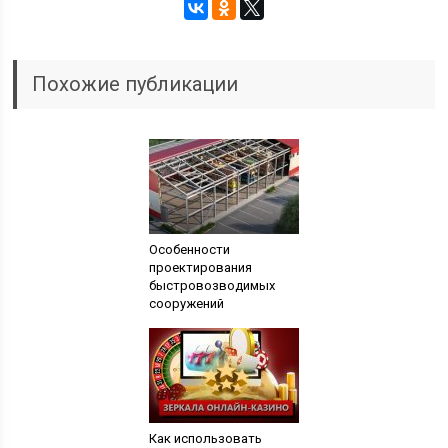
Похожие публикации
Особенности
проектирования
быстровозводимых
сооружений
Как использовать