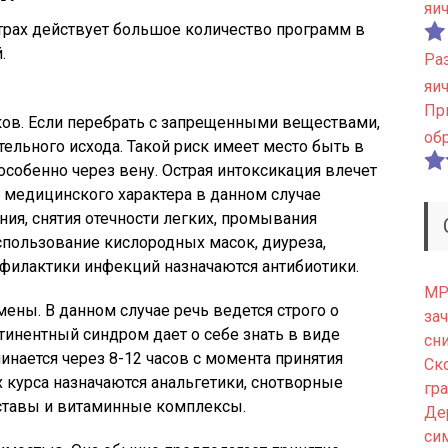
яи
рах действует большое количество программ в
.
Ра
яи
Пр
ков. Если перебрать с запрещенными веществами,
об
тельного исхода. Такой риск имеет место быть в
особенно через вену. Острая интоксикация влечет
 медицинского характера в данном случае
ния, снятия отечности легких, промывания
спользование кислородных масок, диуреза,
филактики инфекций назначаются антибиотики.
МРТ
мены. В данном случае речь ведется строго о
зач
тинентный синдром дает о себе знать в виде
сн
инается через 8-12 часов с момента принятия
Ск
 курса назначаются анальгетики, снотворные
гр
ставы и витаминные комплексы.
Де
си