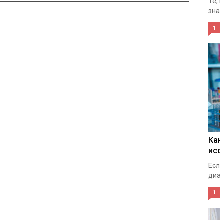
Те,
зна
1
Ка
ис
Есл
диа
1