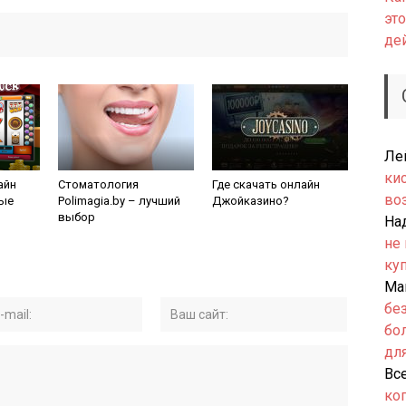
это
де
Ле
ки
айн
Стоматология
Где скачать онлайн
во
ные
Polimagia.by – лучший
Джойказино?
выбор
На
не
ку
Ма
бе
бо
дл
Вс
ко