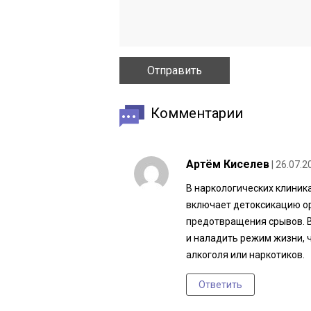
Комментарии
Артём Киселев
| 26.07.2
В наркологических клиник
включает детоксикацию ор
предотвращения срывов. В
и наладить режим жизни, 
алкоголя или наркотиков.
Ответить