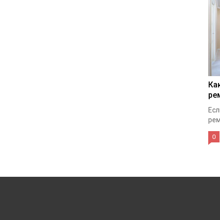
Ка
ре
Есл
рем
0