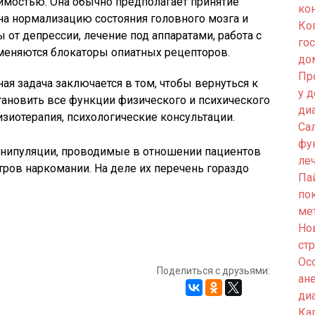
имостью. Она обычно предполагает принятие
ко
на нормализацию состояния головного мозга и
Ко
 от депрессии, лечение под аппаратами, работа с
го
меняются блокаторы опиатных рецепторов.
до
Пр
ая задача заключается в том, чтобы вернуться к
у 
тановить все функции физического и психического
ди
зиотерапия, психологические консультации.
Са
фу
ипуляции, проводимые в отношении пациентов
ле
ров наркомании. На деле их перечень гораздо
Па
по
ме
Но
ст
Ос
Поделиться с друзьями:
ан
ди
Кап