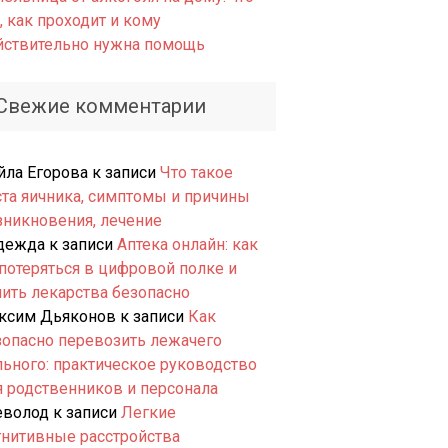
, как проходит и кому
йствительно нужна помощь
Свежие комментарии
йла Егорова
к записи
Что такое
ста яичника, симптомы и причины
зникновения, лечение
дежда
к записи
Аптека онлайн: как
 потеряться в цифровой полке и
пить лекарства безопасно
ксим Дьяконов
к записи
Как
зопасно перевозить лежачего
льного: практическое руководство
я родственников и персонала
еволод
к записи
Легкие
гнитивные расстройства