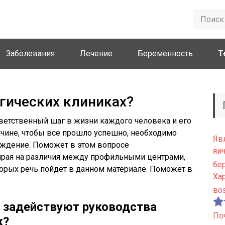
Заболевания
Лечение
Беременность
Т
огических клиниках?
ветственный шаг в жизни каждого человека и его
ичине, чтобы все прошло успешно, необходимо
Яв
еждение. Поможет в этом вопросе
яи
ирая на различия между профильными центрами,
бе
оторых речь пойдет в данном материале. Поможет в
Ха
во
 задействуют руководства
По
к?