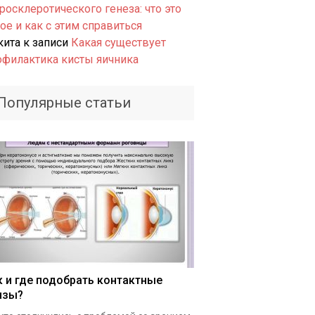
росклеротического генеза: что это
ое и как с этим справиться
кита
к записи
Какая существует
офилактика кисты яичника
Популярные статьи
к и где подобрать контактные
нзы?