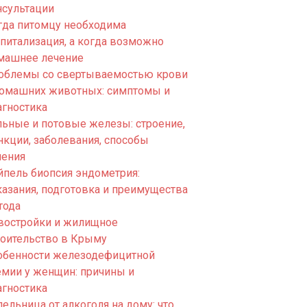
нсультации
гда питомцу необходима
спитализация, а когда возможно
машнее лечение
облемы со свертываемостью крови
домашних животных: симптомы и
агностика
льные и потовые железы: строение,
нкции, заболевания, способы
чения
йпель биопсия эндометрия:
казания, подготовка и преимущества
тода
востройки и жилищное
роительство в Крыму
обенности железодефицитной
емии у женщин: причины и
агностика
ельница от алкоголя на дому: что