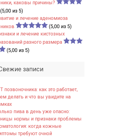
чники, каковы причины?
(5,00 из 5)
звитие и лечение аденомиоза
чников
(5,00 из 5)
изнаки и лечение кистозных
разований разного размера
(5,00 из 5)
Свежие записи
 позвоночника: как это работает,
ем делать и что вы увидите на
имках
олько пива в день уже опасно:
аницы нормы и признаки проблемы
рматология: когда кожные
мптомы требуют очной