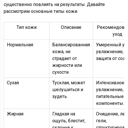
существенно повлиять на результаты. Давайте
рассмотрим основные типы кожи.
Тип кожи
Описание
Рекомендова
уход
Нормальная
Балансированная
Умеренный ух
кожа, не
увлажнение,
страдает от
защита от солн
жирности или
сухости.
Сухая
Тусклая, может
Интенсивное
шелушиться и
увлажнение, м
зудеть.
питательные
компоненты.
Жирная
Гладкая на
Очищение, лег
ощупь, блестит,
гели,
склонна к
структуриров