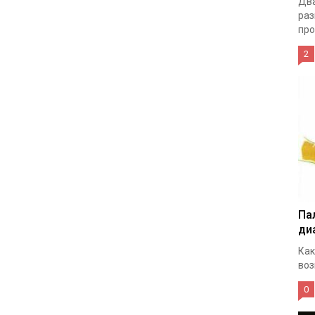
Два
раз
про
2
Па
ди
Как
воз
0