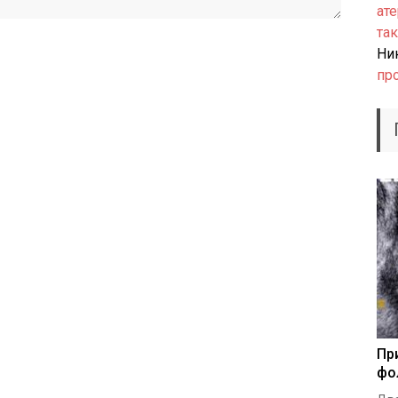
ате
так
Ни
пр
Пр
фо