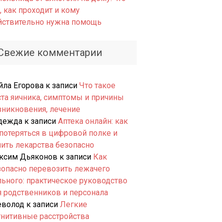
, как проходит и кому
йствительно нужна помощь
Свежие комментарии
йла Егорова
к записи
Что такое
ста яичника, симптомы и причины
зникновения, лечение
дежда
к записи
Аптека онлайн: как
 потеряться в цифровой полке и
пить лекарства безопасно
ксим Дьяконов
к записи
Как
зопасно перевозить лежачего
льного: практическое руководство
я родственников и персонала
еволод
к записи
Легкие
гнитивные расстройства