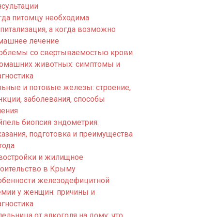
нсультации
гда питомцу необходима
спитализация, а когда возможно
машнее лечение
облемы со свертываемостью крови
домашних животных: симптомы и
агностика
льные и потовые железы: строение,
нкции, заболевания, способы
чения
йпель биопсия эндометрия:
казания, подготовка и преимущества
тода
востройки и жилищное
роительство в Крыму
обенности железодефицитной
емии у женщин: причины и
агностика
ельница от алкоголя на дому: что