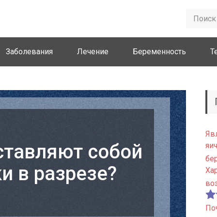
Заболевания
Лечение
Беременность
Т
Яв
ставляют собой
яи
бе
и в разрезе?
Ха
во
По