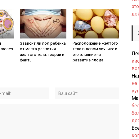
это
де
ы
Зависит ли пол ребенка
Расположение желтого
 желез
от места развития
тела в левом яичнике и
Ле
желтого тела: теории и
его влияние на
факты
развитие плода
ки
во
На
не
ку
Ма
бе
бо
дл
Вс
ко