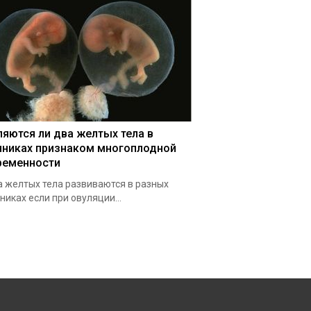
ляются ли два желтых тела в
чниках признаком многоплодной
ременности
 желтых тела развиваются в разных
никах если при овуляции...