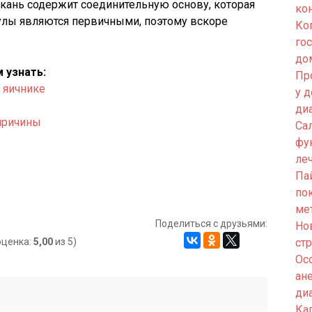
кань содержит соединительную основу, которая
ко
кулы являются первичными, поэтому вскоре
Ко
го
до
 узнать:
Пр
 яичнике
у 
ди
 причины
Са
фу
ле
Па
по
ме
Поделиться с друзьями:
Но
оценка:
5,00
из 5)
ст
Ос
ан
ди
Кап