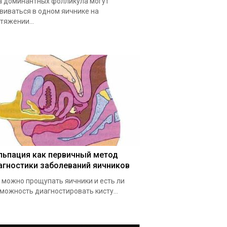
 доминантных фолликула могут
виваться в одном яичнике на
тяжении...
льпация как первичный метод
агностики заболеваний яичников
 можно прощупать яичники и есть ли
можность диагностировать кисту...