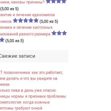
чники, каковы причины?
(5,00 из 5)
звитие и лечение аденомиоза
чников
(5,00 из 5)
изнаки и лечение кистозных
разований разного размера
(5,00 из 5)
Свежие записи
 позвоночника: как это работает,
ем делать и что вы увидите на
имках
олько пива в день уже опасно:
аницы нормы и признаки проблемы
рматология: когда кожные
мптомы требуют очной