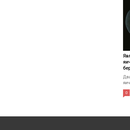
Яв
яи
бе
Два
яич
0