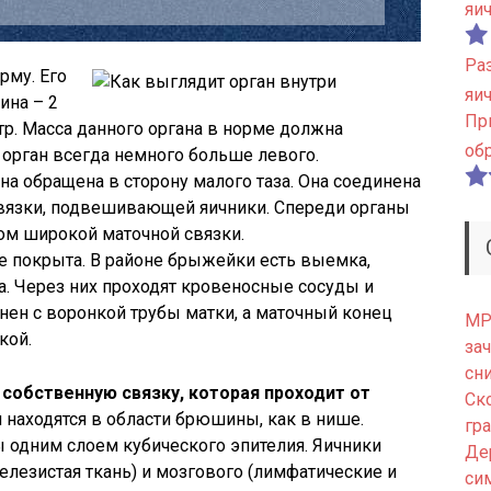
яи
Ра
рму. Его
яи
ина – 2
Пр
тр. Масса данного органа в норме должна
об
 орган всегда немного больше левого.
на обращена в сторону малого таза. Она соединена
связки, подвешивающей яичники. Спереди органы
м широкой маточной связки.
е покрыта. В районе брыжейки есть выемка,
а. Через них проходят кровеносные сосуды и
нен с воронкой трубы матки, а маточный конец
МРТ
кой.
зач
сн
 собственную связку, которая проходит от
Ск
 находятся в области брюшины, как в нише.
гр
 одним слоем кубического эпителия. Яичники
Де
железистая ткань) и мозгового (лимфатические и
си