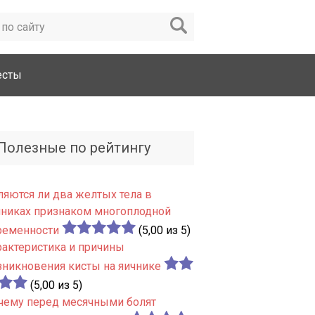
есты
Полезные по рейтингу
ляются ли два желтых тела в
чниках признаком многоплодной
ременности
(5,00 из 5)
рактеристика и причины
зникновения кисты на яичнике
(5,00 из 5)
чему перед месячными болят