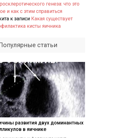
росклеротического генеза: что это
ое и как с этим справиться
кита
к записи
Какая существует
офилактика кисты яичника
Популярные статьи
ичины развития двух доминантных
лликулов в яичнике