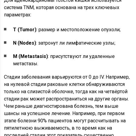
Для аденокарциномы толстой кишки используется
система TNM, которая основана на трех ключевых
параметрах:
T (Tumor)
: размер и местоположение опухоли;
N (Nodes)
: затронут ли лимфатические узлы;
M (Metastasis)
: присутствуют ли удаленные
метастазы.
Стадии заболевания варьируются от 0 до IV. Например,
на нулевой стадии раковые клетки обнаруживаются
только на слизистой оболочке, тогда как на четвёртой
стадии рак может распространиться на другие органы.
Чем раньше диагностирована болезнь, тем выше
шансы на успешное лечение. Например, при первом
этапе болезни 90% пациентов могут рассчитывать на
пятилетнюю выживаемость, в то время как на
последней стадии этот показатель существенно