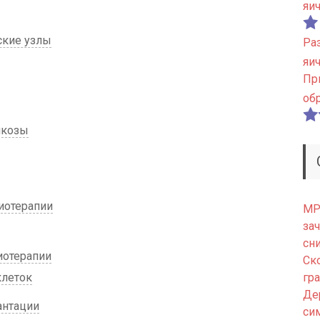
яи
ские узлы
Ра
яи
Пр
об
йкозы
иотерапии
МРТ
зач
сн
отерапии
Ск
клеток
гр
Де
антации
си