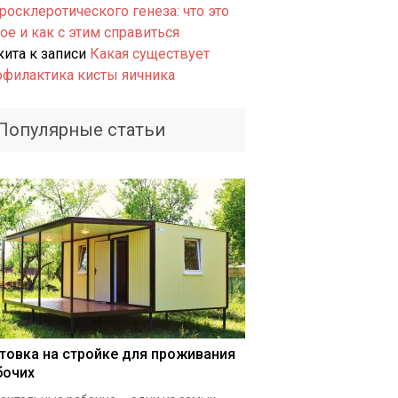
росклеротического генеза: что это
ое и как с этим справиться
кита
к записи
Какая существует
офилактика кисты яичника
Популярные статьи
товка на стройке для проживания
бочих