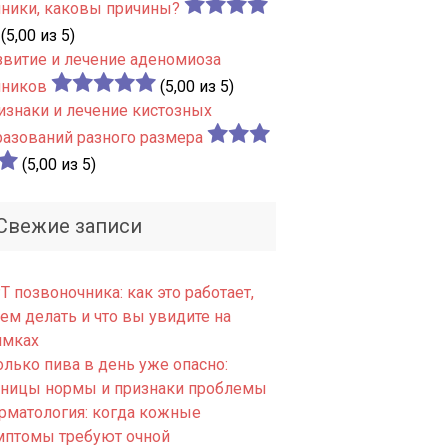
чники, каковы причины?
(5,00 из 5)
звитие и лечение аденомиоза
чников
(5,00 из 5)
изнаки и лечение кистозных
разований разного размера
(5,00 из 5)
Свежие записи
 позвоночника: как это работает,
ем делать и что вы увидите на
имках
олько пива в день уже опасно:
аницы нормы и признаки проблемы
рматология: когда кожные
мптомы требуют очной