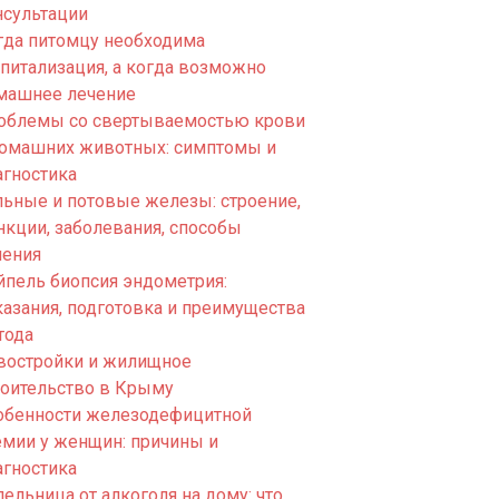
нсультации
гда питомцу необходима
спитализация, а когда возможно
машнее лечение
облемы со свертываемостью крови
домашних животных: симптомы и
агностика
льные и потовые железы: строение,
нкции, заболевания, способы
чения
йпель биопсия эндометрия:
казания, подготовка и преимущества
тода
востройки и жилищное
роительство в Крыму
обенности железодефицитной
емии у женщин: причины и
агностика
ельница от алкоголя на дому: что