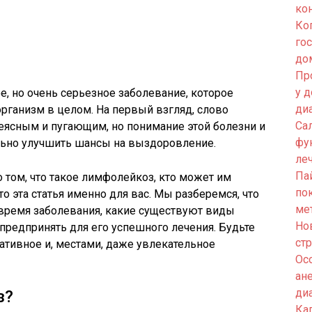
ко
Ко
го
до
Пр
у 
, но очень серьезное заболевание, которое
ди
рганизм в целом. На первый взгляд, слово
Са
неясным и пугающим, но понимание этой болезни и
фу
льно улучшить шансы на выздоровление.
ле
Па
 том, что такое лимфолейкоз, кто может им
по
то эта статья именно для вас. Мы разберемся, что
ме
 время заболевания, какие существуют виды
Но
редпринять для его успешного лечения. Будьте
ст
ативное и, местами, даже увлекательное
Ос
ан
ди
з?
Кап