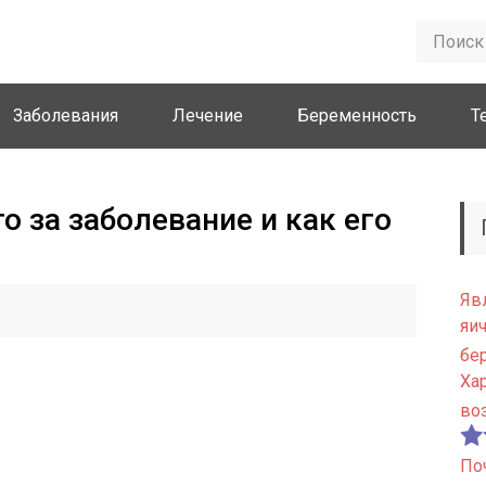
Заболевания
Лечение
Беременность
Т
о за заболевание и как его
Яв
яи
бе
Ха
во
По