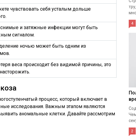
Стр
тру
ете чувствовать себя усталым дольше
мно
го.
4
снимые и затяжные инфекции могут быть
ным сигналом.
деление ночью может быть одним из
мов.
отеря веса происходит без видимой причины, это
насторожить.
коза
По
ногоступенчатый процесс, который включает в
вр
личные исследования. Важным этапом являются
Сод
выявить аномальные клетки. Давайте рассмотрим
Чем
сек
2