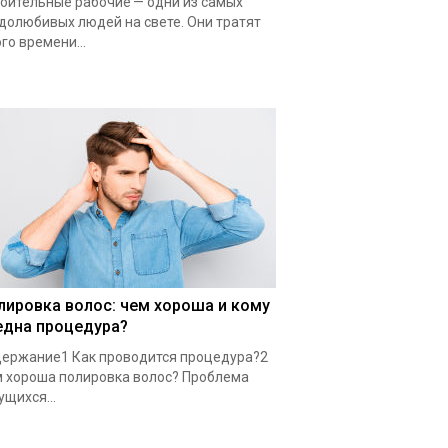
оительные рабочие — одни из самых
долюбивых людей на свете. Они тратят
го времени...
лировка волос: чем хороша и кому
една процедура?
ержание1 Как проводится процедура?2
 хороша полировка волос? Проблема
ущихся...