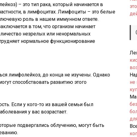
йкоз) – это тип рака, который начинается в
это
частности, в лимфоцитах. Лимфоциты – это белые
де
ключевую роль в нашем иммунном ответе.
ключается в том, что организм начинает
оличество незрелых или ненормальных
атрудняет нормальное функционирование
Ле
ки
во
ься лимфолейкоз, до конца не изучены. Однако
На
могут способствовать развитию этого
не
ку
Ма
бе
сть. Если у кого-то из вашей семьи был
бо
аболевания у вас возрастает.
дл
оторые подвергались облучению, могут быть
Вс
еванию.
ко