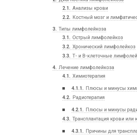
2.1
Анализы крови
2.2
Костный мозг и лимфатиче
3
Типы лимфолейкоза
3.1
Острый лимфолейкоз
3.2
Хронический лимфолейкоз
3.3
Т- и В-клеточные лимфоле
4
Лечение лимфолейкоза
4.1
Химиотерапия
4.1.1
Плюсы и минусы хим
4.2
Радиотерапия
4.2.1
Плюсы и минусы ради
4.3
Трансплантация крови или 
4.3.1
Причины для транспл