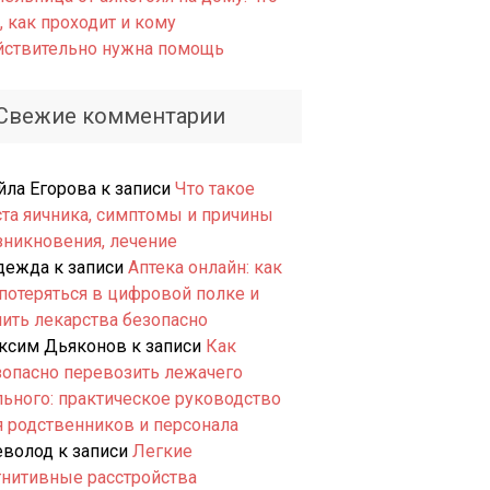
, как проходит и кому
йствительно нужна помощь
Свежие комментарии
йла Егорова
к записи
Что такое
ста яичника, симптомы и причины
зникновения, лечение
дежда
к записи
Аптека онлайн: как
 потеряться в цифровой полке и
пить лекарства безопасно
ксим Дьяконов
к записи
Как
зопасно перевозить лежачего
льного: практическое руководство
я родственников и персонала
еволод
к записи
Легкие
гнитивные расстройства