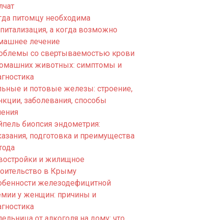
лчат
гда питомцу необходима
спитализация, а когда возможно
машнее лечение
облемы со свертываемостью крови
домашних животных: симптомы и
агностика
льные и потовые железы: строение,
нкции, заболевания, способы
чения
йпель биопсия эндометрия:
казания, подготовка и преимущества
тода
востройки и жилищное
роительство в Крыму
обенности железодефицитной
емии у женщин: причины и
агностика
ельница от алкоголя на дому: что