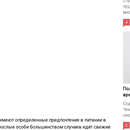
Стр
тру
мно
4
По
вр
Сод
Чем
сек
 имеют определенные предпочтения в питании в
2
зрослые особи большинством случаев едят свежие