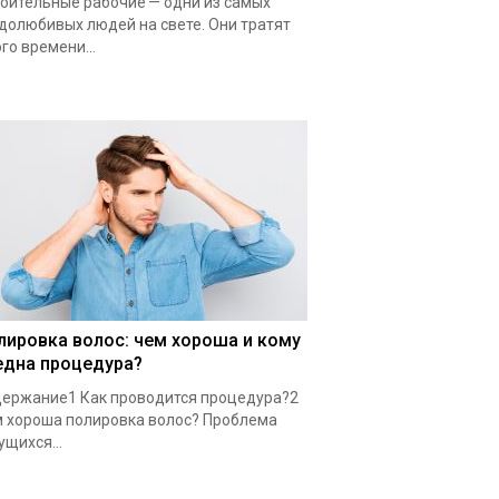
оительные рабочие — одни из самых
долюбивых людей на свете. Они тратят
го времени...
лировка волос: чем хороша и кому
една процедура?
ержание1 Как проводится процедура?2
 хороша полировка волос? Проблема
ущихся...