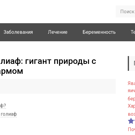
Заболевания
Лечение
Беременность
Т
лиаф: гигант природы с
армом
Яв
яи
бе
аф?
Ха
 голиаф
во
По