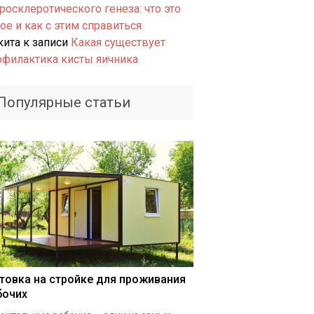
росклеротического генеза: что это
ое и как с этим справиться
кита
к записи
Какая существует
офилактика кисты яичника
Популярные статьи
товка на стройке для проживания
бочих