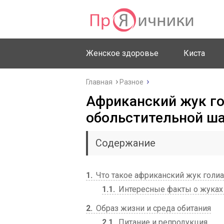
Женское здоровье
Киста
Главная
Разное
Африканский жук го
обольстительной ш
Содержание
1
Что такое африканский жук голи
1.1
Интересные факты о жуках
2
Образ жизни и среда обитания
2.1
Питание и репродукция