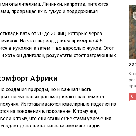
ыми опылителями. Личинки, напротив, питаются
ами, превращая их в гумус и поддерживая
откладывать от 20 до 30 яиц, которые через
ичинок. На этот период длится примерно 4-6
ся в куколки, а затем – во взрослых жуков. Этот
и хоть он длителен, результаты стоят затраченных
Ха
Кон
 комфорт Африки
раз
пра
е создания природы, но и важная часть
орых племенах их рассматривают как символ
0
ополучия. Изготавливаются ювелирные изделия из
тся из поколения в поколение. К тому же,
ели к тому, что они стали объектами увлечения
о создает дополнительные возможности для