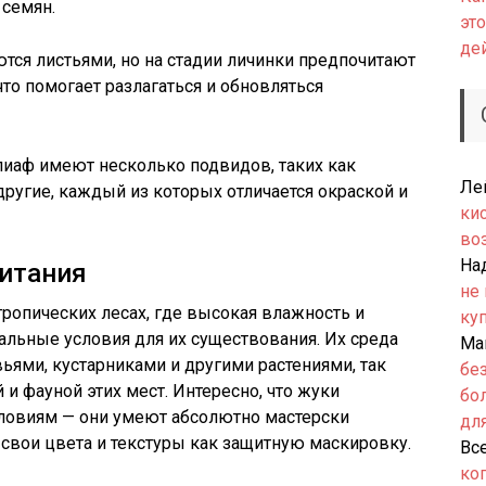
 семян.
это
де
ются листьями, но на стадии личинки предпочитают
что помогает разлагаться и обновляться
олиаф имеют несколько подвидов, таких как
Ле
s и другие, каждый из которых отличается окраской и
ки
во
На
битания
не
ропических лесах, где высокая влажность и
ку
альные условия для их существования. Их среда
Ма
ьями, кустарниками и другими растениями, так
бе
 и фауной этих мест. Интересно, что жуки
бо
словиям — они умеют абсолютно мастерски
дл
 свои цвета и текстуры как защитную маскировку.
Вс
ко