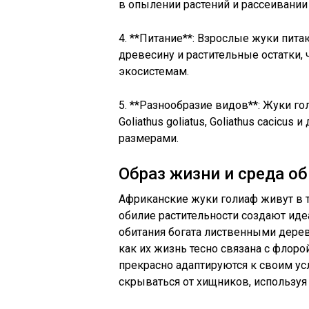
в опылении растений и рассеивании
4. **Питание**: Взрослые жуки пита
древесину и растительные остатки, 
экосистемам.
5. **Разнообразие видов**: Жуки г
Goliathus goliatus, Goliathus cacicu
размерами.
Образ жизни и среда о
Африканские жуки голиаф живут в т
обилие растительности создают иде
обитания богата лиственными дерев
как их жизнь тесно связана с флорой
прекрасно адаптируются к своим у
скрываться от хищников, используя