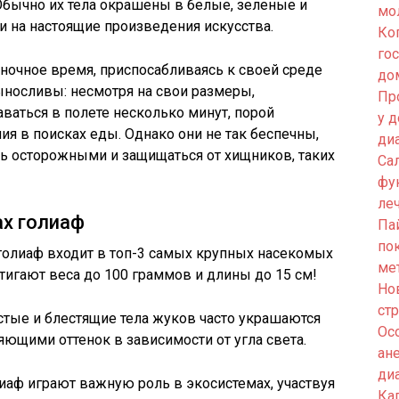
 Обычно их тела окрашены в белые, зеленые и
мо
и на настоящие произведения искусства.
Ко
го
ночное время, приспосабливаясь к своей среде
до
выносливы: несмотря на свои размеры,
Пр
аваться в полете несколько минут, порой
у 
ия в поисках еды. Однако они не так беспечны,
ди
ть осторожными и защищаться от хищников, таких
Са
фу
ле
х голиаф
Па
по
голиаф входит в топ-3 самых крупных насекомых
ме
игают веса до 100 граммов и длины до 15 см!
Но
ст
истые и блестящие тела жуков часто украшаются
Ос
ющими оттенок в зависимости от угла света.
ан
ди
лиаф играют важную роль в экосистемах, участвуя
Кап