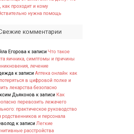
, как проходит и кому
йствительно нужна помощь
Свежие комментарии
йла Егорова
к записи
Что такое
ста яичника, симптомы и причины
зникновения, лечение
дежда
к записи
Аптека онлайн: как
 потеряться в цифровой полке и
пить лекарства безопасно
ксим Дьяконов
к записи
Как
зопасно перевозить лежачего
льного: практическое руководство
я родственников и персонала
еволод
к записи
Легкие
гнитивные расстройства