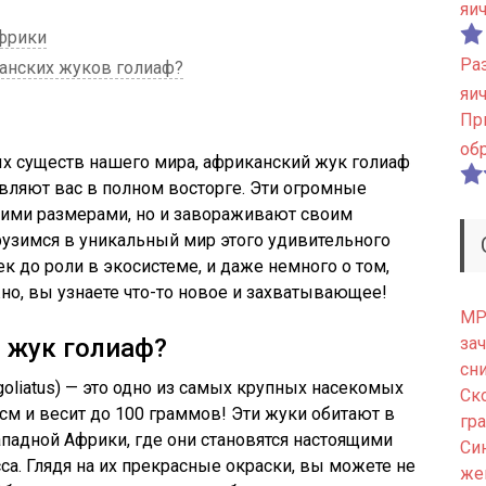
яи
Африки
Ра
анских жуков голиаф?
яи
Пр
об
ых существ нашего мира, африканский жук голиаф
авляют вас в полном восторге. Эти огромные
ими размерами, но и завораживают своим
рузимся в уникальный мир этого удивительного
ек до роли в экосистеме, и даже немного о том,
но, вы узнаете что-то новое и захватывающее!
МРТ
 жук голиаф?
зач
сн
goliatus) — это одно из самых крупных насекомых
Ск
см и весит до 100 граммов! Эти жуки обитают в
гр
ападной Африки, где они становятся настоящими
Си
са. Глядя на их прекрасные окраски, вы можете не
же