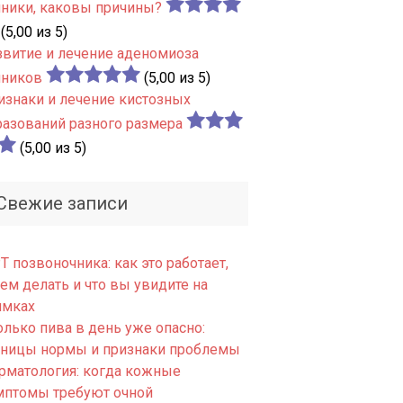
чники, каковы причины?
(5,00 из 5)
звитие и лечение аденомиоза
чников
(5,00 из 5)
изнаки и лечение кистозных
разований разного размера
(5,00 из 5)
Свежие записи
 позвоночника: как это работает,
ем делать и что вы увидите на
имках
олько пива в день уже опасно:
аницы нормы и признаки проблемы
рматология: когда кожные
мптомы требуют очной