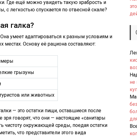
и. Где ещё можно увидеть такую храбрость и
это
ты, с легкостью спускается по отвесной скале?
де
ая галка?
. Она умеет адаптироваться к разным условиям и
 местах. Основу её рациона составляют:
Ле
ки
имеры
во
мелкие грызуны
На
не
и
ку
 туристов или животных
Ма
бе
алки — это остатки пищи, оставшиеся после
бо
е зря говорят, что они — настоящие «санитары
дл
ть чистоту окружающей среды, поедая остатки
Вс
метить, что представители этого вида
ко