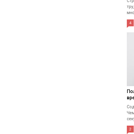
Стр
тру
мно
4
По
вр
Сод
Чем
сек
2