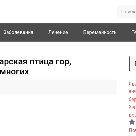
Заболевания
Лечение
Беременность
Т
арская птица гор,
 многих
Яв
яи
бе
Ха
во
По