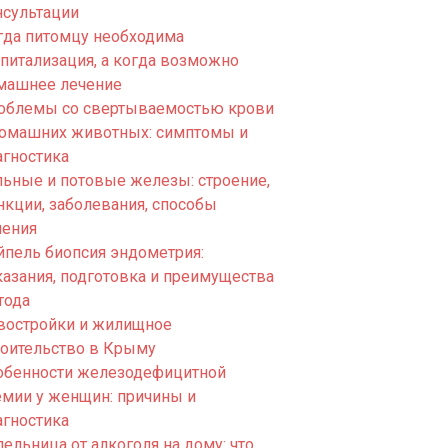
нсультации
гда питомцу необходима
спитализация, а когда возможно
машнее лечение
облемы со свертываемостью крови
домашних животных: симптомы и
агностика
льные и потовые железы: строение,
нкции, заболевания, способы
чения
йпель биопсия эндометрия:
казания, подготовка и преимущества
тода
востройки и жилищное
роительство в Крыму
обенности железодефицитной
емии у женщин: причины и
агностика
ельница от алкоголя на дому: что