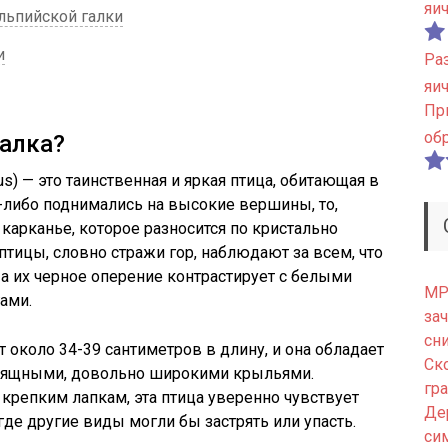
яи
льпийской галки
и
Ра
яи
Пр
об
галка?
lus) — это таинственная и яркая птица, обитающая в
а-либо поднимались на высокие вершины, то,
арканье, которое разносится по кристально
птицы, словно стражи гор, наблюдают за всем, что
 а их черное оперение контрастирует с белыми
МРТ
ами.
зач
сн
 около 34-39 сантиметров в длину, и она обладает
Ск
зящными, довольно широкими крыльями.
гр
крепким лапкам, эта птица уверенно чувствует
Де
 где другие виды могли бы застрять или упасть.
си