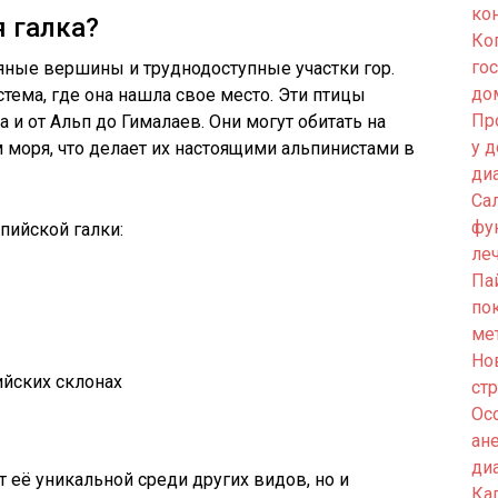
ко
я галка?
Ко
го
яные вершины и труднодоступные участки гор.
до
стема, где она нашла свое место. Эти птицы
Пр
 и от Альп до Гималаев. Они могут обитать на
у 
 моря, что делает их настоящими альпинистами в
ди
Са
фу
пийской галки:
ле
Па
по
ме
Но
ийских склонах
ст
Ос
ан
ди
т её уникальной среди других видов, но и
Кап