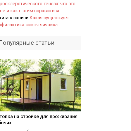
росклеротического генеза: что это
ое и как с этим справиться
кита
к записи
Какая существует
офилактика кисты яичника
Популярные статьи
товка на стройке для проживания
бочих