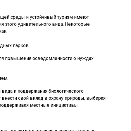
ющей среды и устойчивый туризм имеют
ия этого удивительного вида. Некоторые
ак:
дных парков.
ля повышения осведомленности о нуждах
тем.
 вида и поддержания биологического
 внести свой вклад в охрану природы, выбирая
 поддерживая местные инициативы.
тица, это символ величия и красоты горных