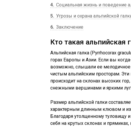
4
Социальная жизнь и поведение а
5
Угрозы и охрана альпийской галк
6
Заключение
Кто такая альпийская 
Альпийская галка (Pyrrhocorax gracu
горах Европы и Азии. Если вы когд
возможно, слышали ее мелодичное к
чистым альпийским просторам. Эти 
происходит на склонах высоких гор,
снежными вершинами и яркими луг
Размер альпийской галки составляет
характерным длинным клювом и и
Благодаря утолщенному туловищу и 
себя на крутых склонах и прямиках,