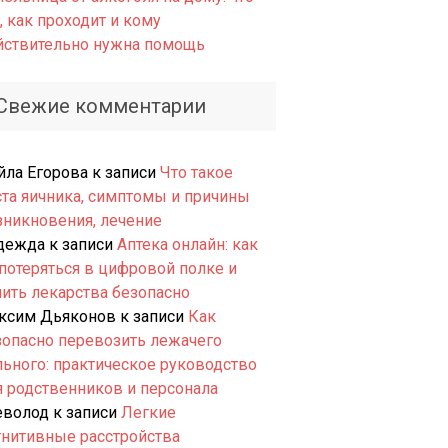
, как проходит и кому
йствительно нужна помощь
Свежие комментарии
йла Егорова
к записи
Что такое
ста яичника, симптомы и причины
зникновения, лечение
дежда
к записи
Аптека онлайн: как
 потеряться в цифровой полке и
пить лекарства безопасно
ксим Дьяконов
к записи
Как
зопасно перевозить лежачего
льного: практическое руководство
я родственников и персонала
еволод
к записи
Легкие
гнитивные расстройства