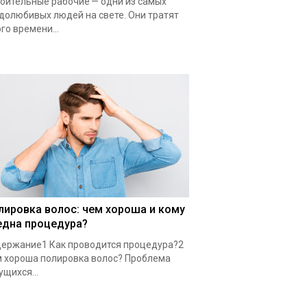
оительные рабочие — одни из самых
долюбивых людей на свете. Они тратят
го времени...
лировка волос: чем хороша и кому
една процедура?
ержание1 Как проводится процедура?2
 хороша полировка волос? Проблема
ущихся...