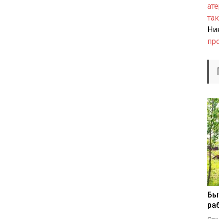
ате
так
Ни
пр
Бы
ра