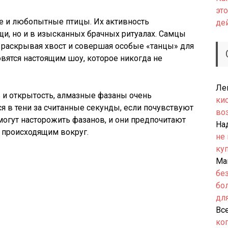
это
е и любопытные птицы. Их активность
де
щи, но и в изысканных брачных ритуалах. Самцы
 раскрывая хвост и совершая особые «танцы» для
овятся настоящим шоу, которое никогда не
Ле
ь и открытость, алмазные фазаны очень
ки
я в тени за считанные секунды, если почувствуют
во
могут насторожить фазанов, и они предпочитают
На
а происходящим вокруг.
не
ку
Ма
бе
бо
дл
Вс
ко