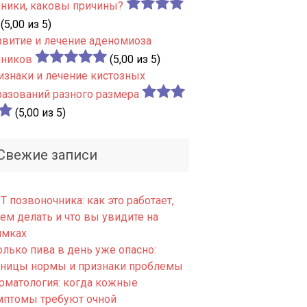
чники, каковы причины?
(5,00 из 5)
звитие и лечение аденомиоза
чников
(5,00 из 5)
изнаки и лечение кистозных
разований разного размера
(5,00 из 5)
Свежие записи
 позвоночника: как это работает,
ем делать и что вы увидите на
имках
олько пива в день уже опасно:
аницы нормы и признаки проблемы
рматология: когда кожные
мптомы требуют очной