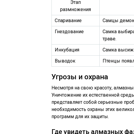
Этап
размножения
Спаривание
Самцы демонс
Гнездование
Самка выбира
траве.
Инкубация
Самка высижи
Выводок
Птенцы появля
Угрозы и охрана
Несмотря на свою красоту, алмазны
Уничтожение их естественной среды
представляет собой серьезные про
необходимость охраны этих велико
программ для их защиты.
Где увидеть алмазных фа