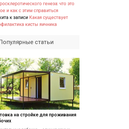
росклеротического генеза: что это
ое и как с этим справиться
кита
к записи
Какая существует
офилактика кисты яичника
Популярные статьи
товка на стройке для проживания
бочих