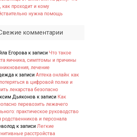
, как проходит и кому
йствительно нужна помощь
Свежие комментарии
йла Егорова
к записи
Что такое
ста яичника, симптомы и причины
зникновения, лечение
дежда
к записи
Аптека онлайн: как
 потеряться в цифровой полке и
пить лекарства безопасно
ксим Дьяконов
к записи
Как
зопасно перевозить лежачего
льного: практическое руководство
я родственников и персонала
еволод
к записи
Легкие
гнитивные расстройства