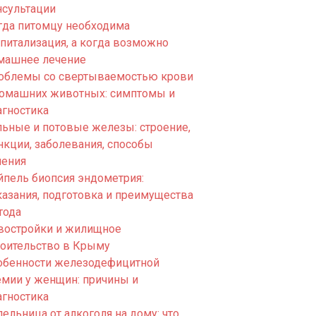
нсультации
гда питомцу необходима
спитализация, а когда возможно
машнее лечение
облемы со свертываемостью крови
домашних животных: симптомы и
агностика
льные и потовые железы: строение,
нкции, заболевания, способы
чения
йпель биопсия эндометрия:
казания, подготовка и преимущества
тода
востройки и жилищное
роительство в Крыму
обенности железодефицитной
емии у женщин: причины и
агностика
ельница от алкоголя на дому: что