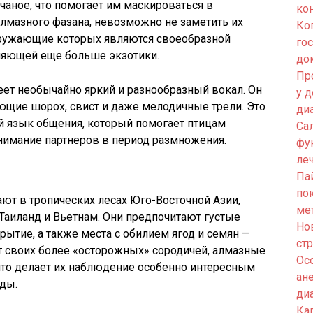
аное, что помогает им маскироваться в
ко
алмазного фазана, невозможно не заметить их
Ко
кружающие которых являются своеобразной
го
ляющей еще больше экзотики.
до
Пр
ет необычайно яркий и разнообразный вокал. Он
у 
ющие шорох, свист и даже мелодичные трели. Это
ди
й язык общения, который помогает птицам
Са
внимание партнеров в период размножения.
фу
ле
Па
по
ют в тропических лесах Юго-Восточной Азии,
ме
 Таиланд и Вьетнам. Они предпочитают густые
Но
рытие, а также места с обилием ягод и семян —
ст
от своих более «осторожных» сородичей, алмазные
Ос
что делает их наблюдение особенно интересным
ан
ды.
ди
Кап