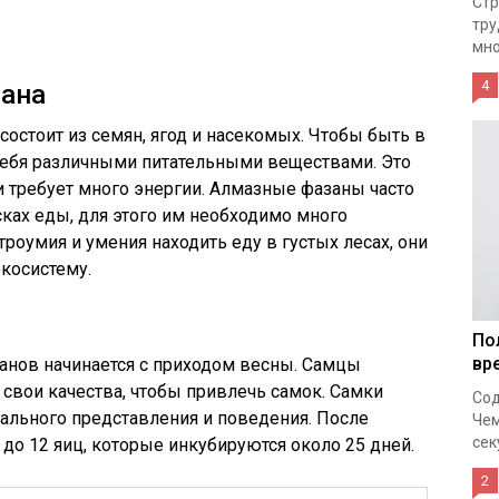
Стр
тру
мно
4
зана
состоит из семян, ягод и насекомых. Чтобы быть в
ебя различными питательными веществами. Это
и требует много энергии. Алмазные фазаны часто
ках еды, для этого им необходимо много
роумия и умения находить еду в густых лесах, они
косистему.
По
вр
анов начинается с приходом весны. Самцы
свои качества, чтобы привлечь самок. Самки
Сод
уального представления и поведения. После
Чем
сек
 до 12 яиц, которые инкубируются около 25 дней.
2