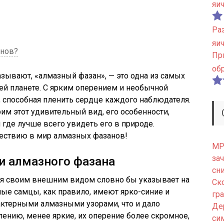
яи
Ра
яи
анов?
Пр
об
азывают, «алмазный фазан», — это одна из самых
ей планете. С ярким оперением и необычной
 способная пленить сердце каждого наблюдателя.
им этот удивительный вид, его особенности,
 где лучше всего увидеть его в природе.
шествию в мир алмазных фазанов!
МРТ
зач
и алмазного фазана
сн
рая своим внешним видом словно бы указывает на
Ск
ые самцы, как правило, имеют ярко-синие и
гр
рактерными алмазными узорами, что и дало
Де
лению, менее яркие, их оперение более скромное,
си