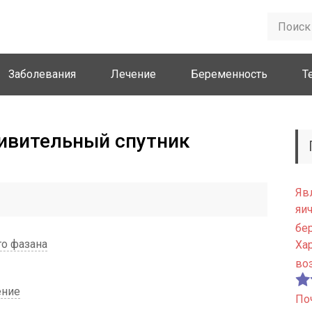
Заболевания
Лечение
Беременность
Т
ивительный спутник
Яв
яи
бе
го фазана
Ха
во
ение
По