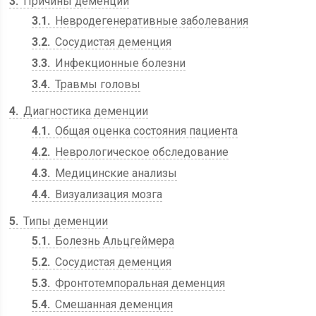
3
Причины деменции
3.1
Невродегенеративные заболевания
3.2
Сосудистая деменция
3.3
Инфекционные болезни
3.4
Травмы головы
4
Диагностика деменции
4.1
Общая оценка состояния пациента
4.2
Неврологическое обследование
4.3
Медицинские анализы
4.4
Визуализация мозга
5
Типы деменции
5.1
Болезнь Альцгеймера
5.2
Сосудистая деменция
5.3
Фронтотемпоральная деменция
5.4
Смешанная деменция