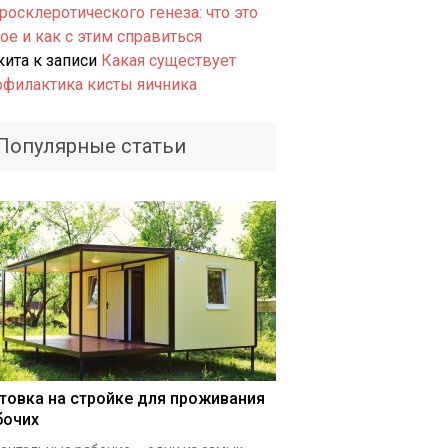
росклеротического генеза: что это
ое и как с этим справиться
кита
к записи
Какая существует
офилактика кисты яичника
Популярные статьи
товка на стройке для проживания
бочих