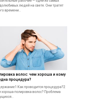
оительные рабочие — одни из самых
долюбивых людей на свете. Они тратят
го времени...
лировка волос: чем хороша и кому
една процедура?
ержание1 Как проводится процедура?2
 хороша полировка волос? Проблема
ущихся...