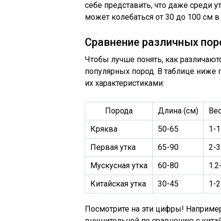
себе представить, что даже среди у
может колебаться от 30 до 100 см в д
Сравнение различных пор
Чтобы лучше понять, как различают
популярных пород. В таблице ниже
их характеристиками:
Порода
Длина (см)
Вес
Кряква
50-65
1-1
Первая утка
65-90
2-3
Мускусная утка
60-80
1.2
Китайская утка
30-45
1-2
Посмотрите на эти цифры! Например
внушительной по сравнению с китайс