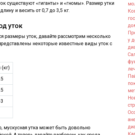
ток существуют «гиганты» и «гномы». Размер утки
мо
лину и весить от 0,7 до 3,5 кг.
Ко
го
од уток
до
Пр
ся размеры уток, давайте рассмотрим несколько
у 
 представлены некоторые известные виды уток с
ди
Са
фу
 (кг)
ле
Па
.5
по
.5
ме
Но
-3
ст
Ос
ан
ди
, мускусная утка может быть довольно
Кап
кой. А теперь давайте разберем, как среда