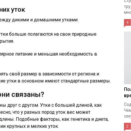
Стр
тру
них уток
мно
между дикими и домашними утками:
4
тки больше полагаются на свои природные
рытия.
лярное питание и меньшая необходимость в
ять свой размер в зависимости от региона и
ние утки в основном имеют стандартные размеры.
По
 они связаны?
вр
Сод
аны друг с другом. Утки с большей длиной, как
Чем
есно, что у разных пород уток вес может
сек
длины. Подобные факторы, как генетика и диета,
ии крупных и мелких уток.
2