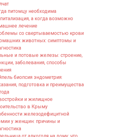
лчат
гда питомцу необходима
спитализация, а когда возможно
машнее лечение
облемы со свертываемостью крови
домашних животных: симптомы и
агностика
льные и потовые железы: строение,
нкции, заболевания, способы
чения
йпель биопсия эндометрия:
казания, подготовка и преимущества
тода
востройки и жилищное
роительство в Крыму
обенности железодефицитной
емии у женщин: причины и
агностика
ельница от алкоголя на дому: что