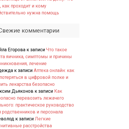
, как проходит и кому
йствительно нужна помощь
Свежие комментарии
йла Егорова
к записи
Что такое
ста яичника, симптомы и причины
зникновения, лечение
дежда
к записи
Аптека онлайн: как
 потеряться в цифровой полке и
пить лекарства безопасно
ксим Дьяконов
к записи
Как
зопасно перевозить лежачего
льного: практическое руководство
я родственников и персонала
еволод
к записи
Легкие
гнитивные расстройства