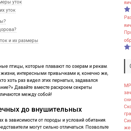
меры уток
яи
их уток
Ра
ны?
яи
здорова?
Пр
об
ток и их размеры
вные птицы, которые плавают по озерам и рекам.
жизни, интересными привычками и, конечно же,
то хоть раз видел этих пернатых, задавался
МРТ
ание?» Давайте вместе раскроем секреты
зач
зличаются между собой!
сн
Ск
шечных до внушительных
гр
х в зависимости от породы и условий обитания.
Си
дставители могут сильно отличаться. Позвольте
же