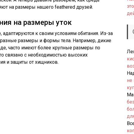
это
яют на размеры нашего feathered друзей.
де
ния на размеры уток
, адаптируются к своим условиям обитания. Из-за
образные размеры и формы тела. Например, дикие
еде, часто имеют более крупные размеры по
Ле
о связано с необходимостью высоких
ки
ия и защиты от хищников.
во
На
не
ку
Ма
бе
бо
дл
Вс
ко