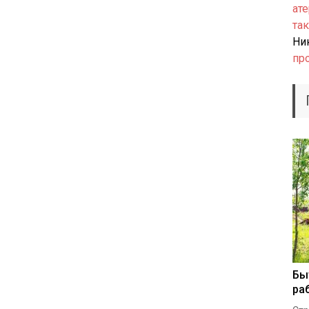
ате
так
Ни
пр
Бы
ра