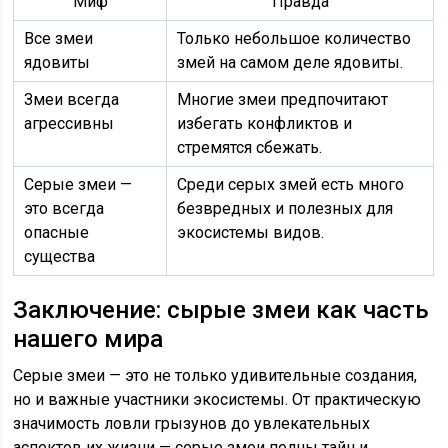
Миф
Правда
Все змеи
Только небольшое количество
ядовиты
змей на самом деле ядовиты.
Змеи всегда
Многие змеи предпочитают
агрессивны
избегать конфликтов и
стремятся сбежать.
Серые змеи —
Среди серых змей есть много
это всегда
безвредных и полезных для
опасные
экосистемы видов.
существа
Заключение: сырые змеи как часть
нашего мира
Серые змеи — это не только удивительные создания,
но и важные участники экосистемы. От практическую
значимость ловли грызунов до увлекательных
аспектов их жизни — серые змеи полны тайн и