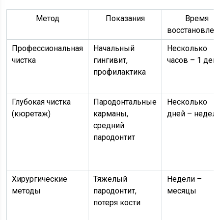
Метод
Показания
Время
восстановлен
Профессиональная
Начальный
Несколько
чистка
гингивит,
часов – 1 ден
профилактика
Глубокая чистка
Пародонтальные
Несколько
(кюретаж)
карманы,
дней – недел
средний
пародонтит
Хирургические
Тяжелый
Недели –
методы
пародонтит,
месяцы
потеря кости