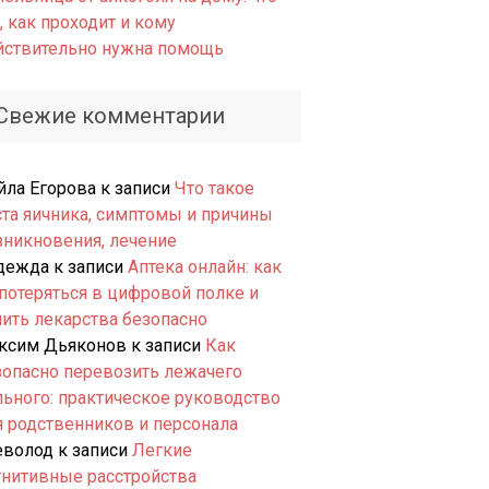
, как проходит и кому
йствительно нужна помощь
Свежие комментарии
йла Егорова
к записи
Что такое
ста яичника, симптомы и причины
зникновения, лечение
дежда
к записи
Аптека онлайн: как
 потеряться в цифровой полке и
пить лекарства безопасно
ксим Дьяконов
к записи
Как
зопасно перевозить лежачего
льного: практическое руководство
я родственников и персонала
еволод
к записи
Легкие
гнитивные расстройства