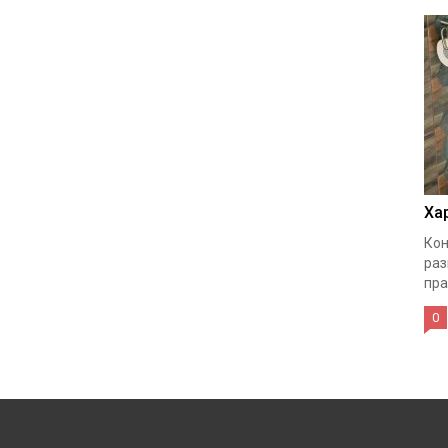
Ха
Кон
раз
пра
0