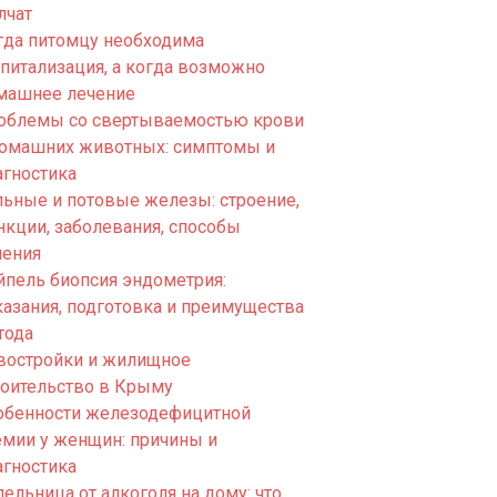
лчат
гда питомцу необходима
спитализация, а когда возможно
машнее лечение
облемы со свертываемостью крови
домашних животных: симптомы и
агностика
льные и потовые железы: строение,
нкции, заболевания, способы
чения
йпель биопсия эндометрия:
казания, подготовка и преимущества
тода
востройки и жилищное
роительство в Крыму
обенности железодефицитной
емии у женщин: причины и
агностика
ельница от алкоголя на дому: что