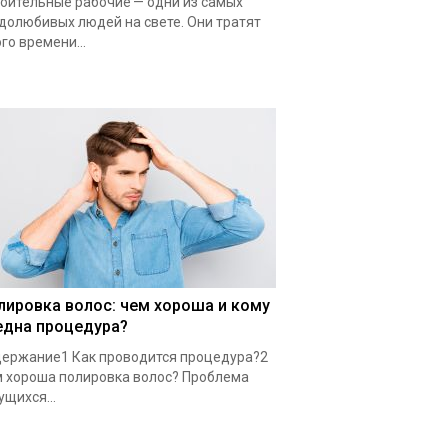
оительные рабочие — одни из самых
долюбивых людей на свете. Они тратят
го времени...
лировка волос: чем хороша и кому
една процедура?
ержание1 Как проводится процедура?2
 хороша полировка волос? Проблема
ущихся...