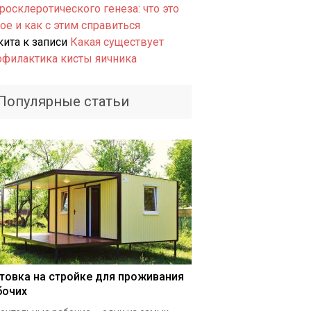
росклеротического генеза: что это
ое и как с этим справиться
кита
к записи
Какая существует
офилактика кисты яичника
Популярные статьи
товка на стройке для проживания
бочих