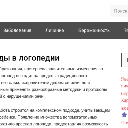
Заболевания
Лечение
Беременность
Т
ды в логопедии
образования, претерпела значительные изменения за
логопед выходит за пределы традиционного
Яв
 не только исправителем дефектов речи, но и
яи
ным применять разнообразные методики и протоколы
бе
й с нарушениями речи.
Ха
во
абота строится на комплексном подходе, учитывающем
ребенка. Появление множества вспомогательных
По
огатило арсенал логопеда, предоставляя возможность