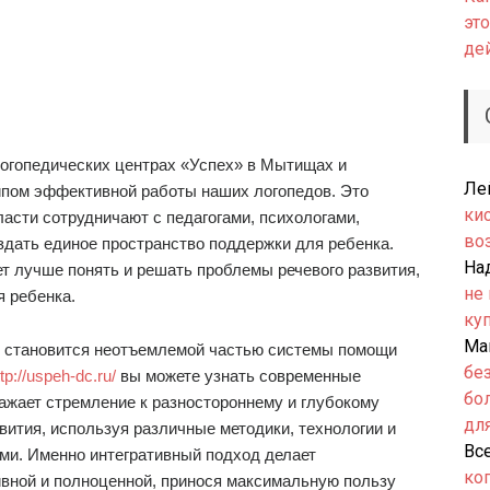
это
де
огопедических центрах «Успех» в Мытищах и
Ле
пом эффективной работы наших логопедов. Это
ки
ласти сотрудничают с педагогами, психологами,
во
здать единое пространство поддержки для ребенка.
На
ет лучше понять и решать проблемы речевого развития,
не
я ребенка.
ку
Ма
я становится неотъемлемой частью системы помощи
бе
ttp://uspeh-dc.ru/
вы можете узнать современные
бо
ажает стремление к разностороннему и глубокому
дл
вития, используя различные методики, технологии и
Вс
ми. Именно интегративный подход делает
ко
вной и полноценной, принося максимальную пользу