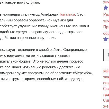
яи
 к конкретному случаю.
в логопедии стал метод Альфреда
Томатиса
. Этот
Ра
иальным образом обработанной музыки для
яи
особствует улучшению коммуникационных навыков и
Пр
подобных средств в практику логопеда открывает
об
здействия на речевые нарушения.
спользует технологии в своей работе. Специальные
ям с нарушениями речи развивать навыки
екательной форме. Это не только делает процесс
кже повышает мотивацию ребенка к достижению
МРТ
римером служит программное обеспечение «Мерсибо»,
зач
ным инструментарием, способным найти подход к
сн
Ск
гр
Си
же