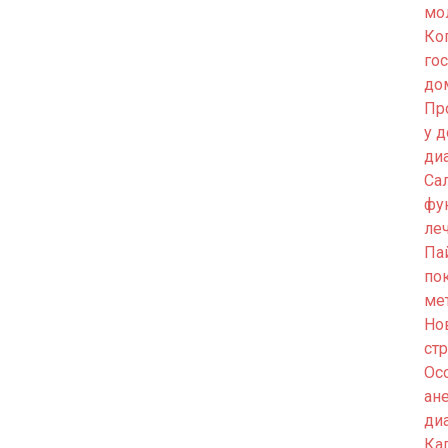
мо
Ко
го
до
Пр
у 
ди
Са
фу
ле
Па
по
ме
Но
ст
Ос
ан
ди
Кап