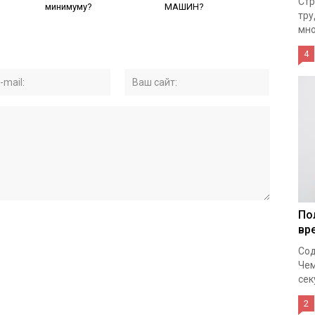
Стр
минимуму?
МАШИН?
тру
мно
4
По
вр
Сод
Чем
сек
2