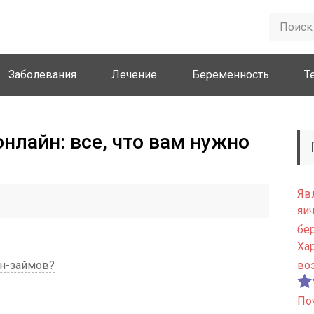
Заболевания
Лечение
Беременность
Т
нлайн: все, что вам нужно
Яв
яи
бе
Ха
йн-займов?
во
По