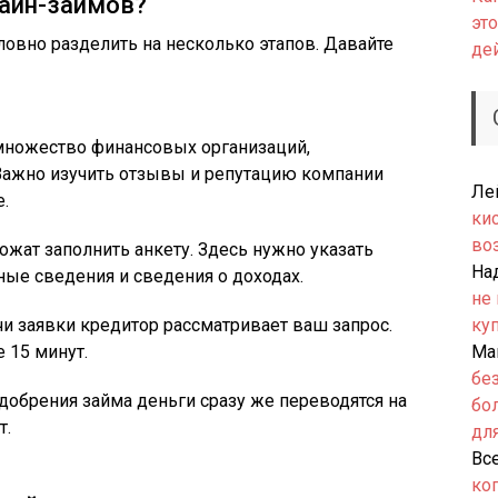
лайн-займов?
это
овно разделить на несколько этапов. Давайте
де
ножество финансовых организаций,
Важно изучить отзывы и репутацию компании
Ле
.
ки
во
жат заполнить анкету. Здесь нужно указать
На
ые сведения и сведения о доходах.
не
и заявки кредитор рассматривает ваш запрос.
ку
 15 минут.
Ма
бе
добрения займа деньги сразу же переводятся на
бо
т.
дл
Вс
ко