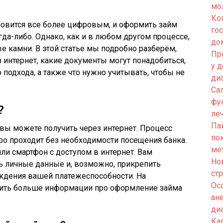
мо
Ко
овится все более цифровым, и оформить займ
го
гда-либо. Однако, как и в любом другом процессе,
до
е камни. В этой статье мы подробно разберём,
Пр
 интернет, какие документы могут понадобиться,
у 
подхода, а также что нужно учитывать, чтобы не
ди
Са
фу
?
ле
Па
 вы можете получить через интернет. Процесс
по
о проходит без необходимости посещения банка.
ме
или смартфон с доступом в интернет. Вам
Но
ть личные данные и, возможно, прикрепить
ст
дения вашей платежеспособности. На
Ос
ить больше информации про оформление займа
ан
ди
Кап