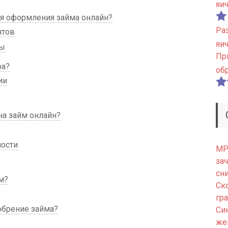
яи
я оформления займа онлайн?
Ра
нтов
яи
ты
Пр
ра?
об
ии
на займ онлайн?
ности
МРТ
зач
сн
м?
Ск
гр
обрение займа?
Си
же