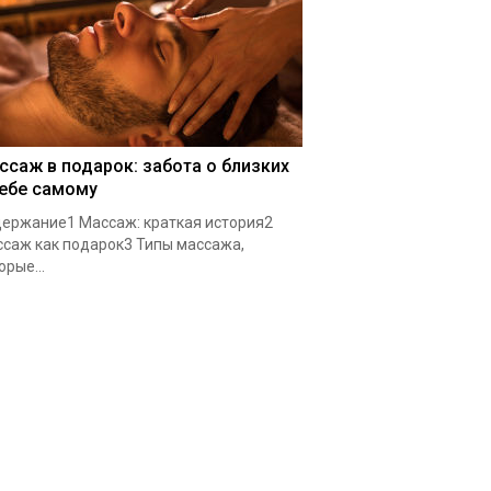
ссаж в подарок: забота о близких
себе самому
ержание1 Массаж: краткая история2
саж как подарок3 Типы массажа,
орые...