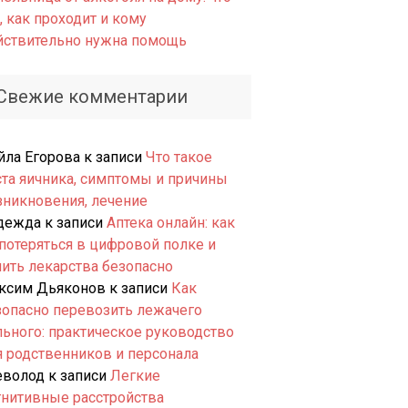
, как проходит и кому
йствительно нужна помощь
Свежие комментарии
йла Егорова
к записи
Что такое
ста яичника, симптомы и причины
зникновения, лечение
дежда
к записи
Аптека онлайн: как
 потеряться в цифровой полке и
пить лекарства безопасно
ксим Дьяконов
к записи
Как
зопасно перевозить лежачего
льного: практическое руководство
я родственников и персонала
еволод
к записи
Легкие
гнитивные расстройства