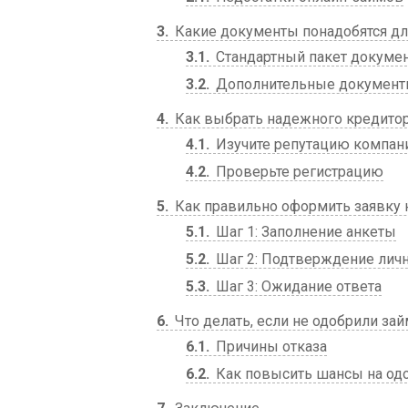
3
Какие документы понадобятся дл
3.1
Стандартный пакет докуме
3.2
Дополнительные докумен
4
Как выбрать надежного кредито
4.1
Изучите репутацию компан
4.2
Проверьте регистрацию
5
Как правильно оформить заявку 
5.1
Шаг 1: Заполнение анкеты
5.2
Шаг 2: Подтверждение лич
5.3
Шаг 3: Ожидание ответа
6
Что делать, если не одобрили зай
6.1
Причины отказа
6.2
Как повысить шансы на од