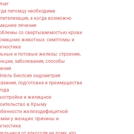
лчат
гда питомцу необходима
спитализация, а когда возможно
машнее лечение
облемы со свертываемостью крови
домашних животных: симптомы и
агностика
льные и потовые железы: строение,
нкции, заболевания, способы
чения
йпель биопсия эндометрия:
казания, подготовка и преимущества
тода
востройки и жилищное
роительство в Крыму
обенности железодефицитной
емии у женщин: причины и
агностика
ельница от алкоголя на дому: что