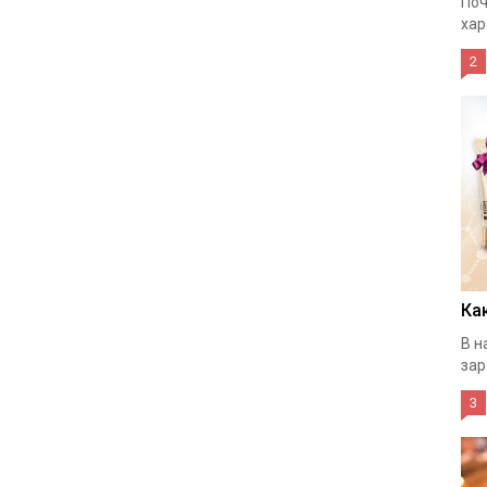
Поч
хар
2
Ка
В н
зар
3