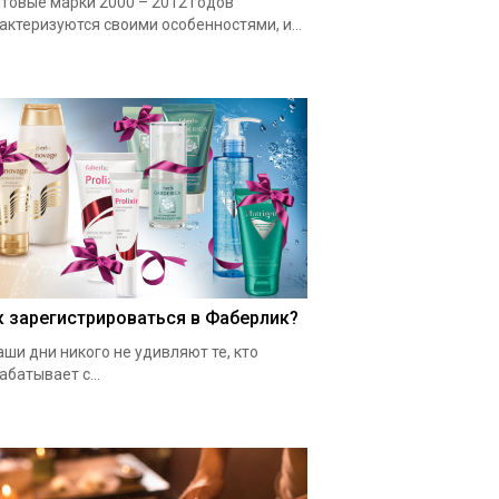
товые марки 2000 – 2012 годов
актеризуются своими особенностями, и...
к зарегистрироваться в Фаберлик?
аши дни никого не удивляют те, кто
абатывает с...