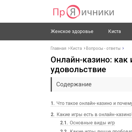
Женское здоровье
Киста
Главная
Киста
Вопросы - ответы
Онлайн-казино: как 
удовольствие
Содержание
1
Что такое онлайн-казино и почем
2
Какие игры есть в онлайн-казино
2.1
Основные виды игр
2.2
Какие игры лучше пробова