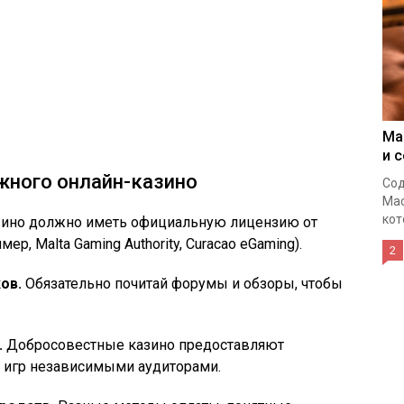
Ма
и 
жного онлайн-казино
Сод
Мас
кот
ино должно иметь официальную лицензию от
ер, Malta Gaming Authority, Curacao eGaming).
2
ов.
Обязательно почитай форумы и обзоры, чтобы
.
Добросовестные казино предоставляют
 игр независимыми аудиторами.