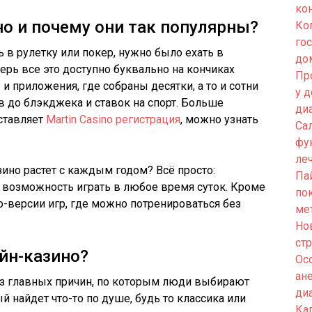
ко
но и почему они так популярны?
Ко
го
ь в рулетку или покер, нужно было ехать в
до
ерь все это доступно буквально на кончиках
Пр
 и приложения, где собраны десятки, а то и сотни
у 
ов до блэкджека и ставок на спорт. Больше
ди
дставляет
Martin Casino регистрация
, можно узнать
Са
фу
ле
ино растет с каждым годом? Всё просто:
Па
 возможность играть в любое время суток. Кроме
по
о-версии игр, где можно потренироваться без
ме
Но
ст
айн-казино?
Ос
ан
из главных причин, по которым люди выбирают
ди
 найдет что-то по душе, будь то классика или
Кап