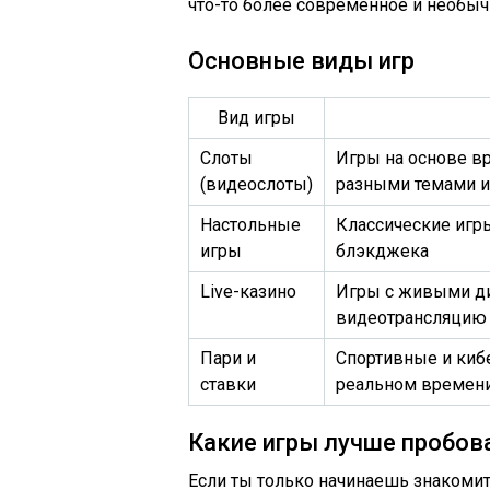
что-то более современное и необыч
Основные виды игр
Вид игры
Слоты
Игры на основе в
(видеослоты)
разными темами и
Настольные
Классические игры
игры
блэкджека
Live-казино
Игры с живыми д
видеотрансляцию
Пари и
Спортивные и киб
ставки
реальном времен
Какие игры лучше пробов
Если ты только начинаешь знакомит