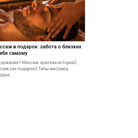
ссаж в подарок: забота о близких
себе самому
ержание1 Массаж: краткая история2
саж как подарок3 Типы массажа,
орые...