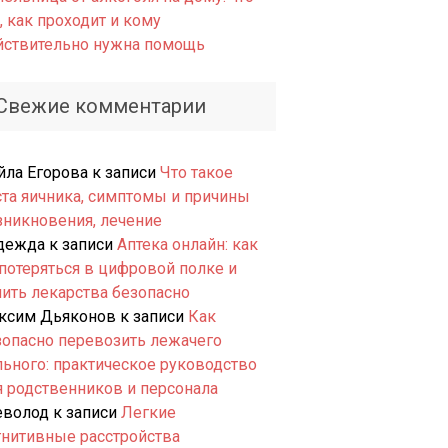
, как проходит и кому
йствительно нужна помощь
Свежие комментарии
йла Егорова
к записи
Что такое
ста яичника, симптомы и причины
зникновения, лечение
дежда
к записи
Аптека онлайн: как
 потеряться в цифровой полке и
пить лекарства безопасно
ксим Дьяконов
к записи
Как
зопасно перевозить лежачего
льного: практическое руководство
я родственников и персонала
еволод
к записи
Легкие
гнитивные расстройства