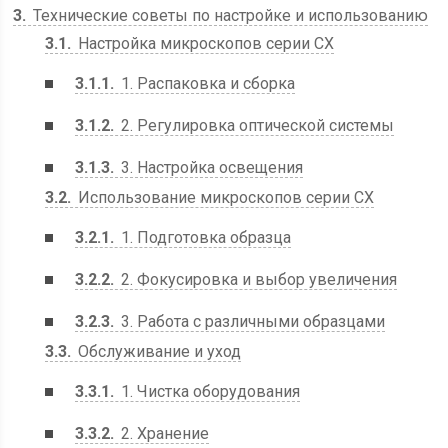
3
Технические советы по настройке и использованию
3.1
Настройка микроскопов серии CX
3.1.1
1. Распаковка и сборка
3.1.2
2. Регулировка оптической системы
3.1.3
3. Настройка освещения
3.2
Использование микроскопов серии CX
3.2.1
1. Подготовка образца
3.2.2
2. Фокусировка и выбор увеличения
3.2.3
3. Работа с различными образцами
3.3
Обслуживание и уход
3.3.1
1. Чистка оборудования
3.3.2
2. Хранение