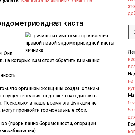
 узнать:
Как киста на яичнике влияет на
это
де
 эндометриоидная киста
Ле
и. Они
ки
 на которые вам стоит обратить внимание:
во
На
нность.
не
ку
том, что организм женщины создан с таким
Ма
его существования он должен находиться в
бе
 Поскольку в наше время эта функция не
бо
 могут произойти гормональные сбои.
дл
нов (прерывание беременности, операции
Вс
выскабливания).
ко