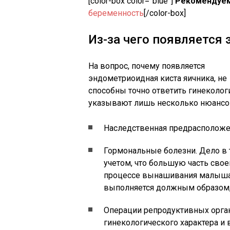
[color-box color=”blue”]
Рекомендуем
беременность
[/color-box]
Из-за чего появляется
На вопрос, почему появляется
эндометриоидная киста яичника, не
способны точно ответить гинеколог
указывают лишь несколько нюансов,
Наследственная предрасположе
Гормональные болезни. Дело в 
учетом, что большую часть сво
процессе вынашивания малыша.
выполняется должным образом,
Операции репродуктивных орга
гинекологического характера и 