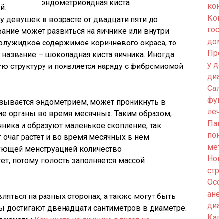
ко
й.
Ко
у девушек в возрасте от двадцати пяти до
го
вание может развиться на яичнике или внутри
до
полужидкое содержимое коричневого окраса, то
Пр
 название – шоколадная киста яичника. Иногда
у 
ю структуру и появляется наряду с фибромиомой
ди
Са
фу
называется эндометрием, может проникнуть в
ле
ие органы во время месячных. Таким образом,
Па
чника и образуют маленькое скопление, так
по
 очаг растет и во время месячных в нем
ме
дующей менструацией количество
Но
ет, потому полость заполняется массой
ст
Ос
ан
яться на разных сторонах, а также могут быть
ди
ры достигают двенадцати сантиметров в диаметре.
Кап