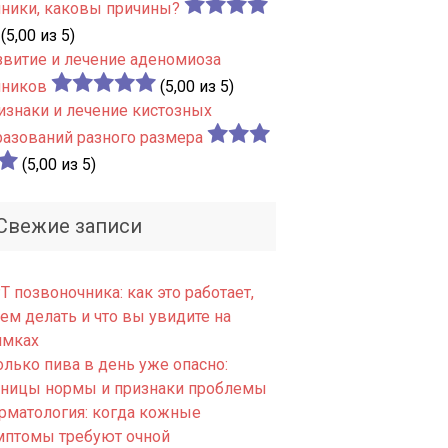
чники, каковы причины?
(5,00 из 5)
звитие и лечение аденомиоза
чников
(5,00 из 5)
изнаки и лечение кистозных
разований разного размера
(5,00 из 5)
Свежие записи
 позвоночника: как это работает,
ем делать и что вы увидите на
имках
олько пива в день уже опасно:
аницы нормы и признаки проблемы
рматология: когда кожные
мптомы требуют очной