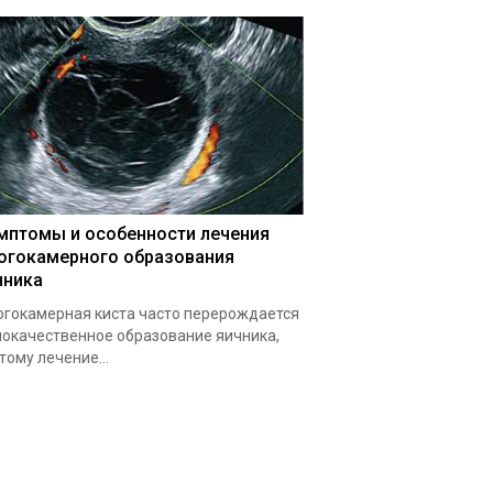
мптомы и особенности лечения
огокамерного образования
чника
гокамерная киста часто перерождается
локачественное образование яичника,
тому лечение...