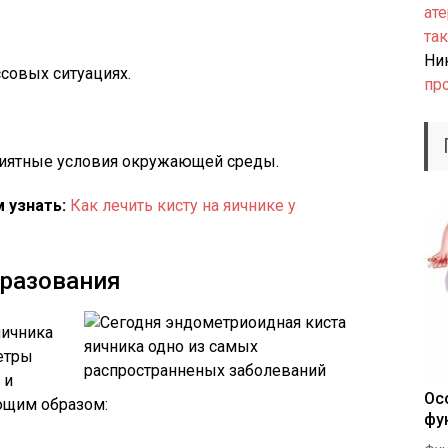
ате
так
Ни
совых ситуациях.
пр
иятные условия окружающей среды.
 узнать:
Как лечить кисту на яичнике у
бразования
яичника
метры
 и
Ос
ющим образом:
фу