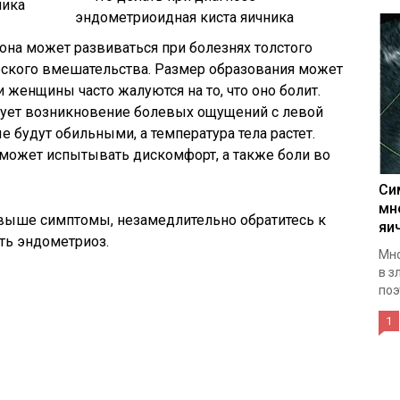
ника
 она может развиваться при болезнях толстого
еского вмешательства. Размер образования может
и женщины часто жалуются на то, что оно болит.
ует возникновение болевых ощущений с левой
 будут обильными, а температура тела растет.
может испытывать дискомфорт, а также боли во
Си
мн
выше симптомы, незамедлительно обратитесь к
яи
ть эндометриоз.
Мно
в з
поэ
1