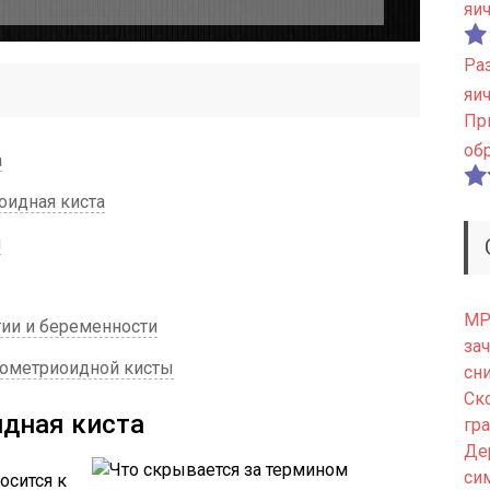
яи
Ра
яи
Пр
об
а
оидная киста
я
МРТ
тии и беременности
зач
дометриоидной кисты
сн
Ск
идная киста
гр
Де
си
осится к