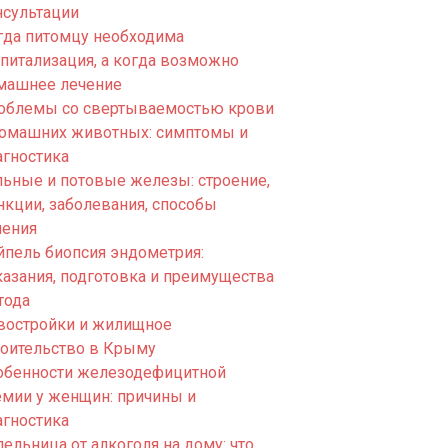
нсультации
гда питомцу необходима
спитализация, а когда возможно
машнее лечение
облемы со свертываемостью крови
домашних животных: симптомы и
агностика
льные и потовые железы: строение,
нкции, заболевания, способы
чения
йпель биопсия эндометрия:
казания, подготовка и преимущества
тода
востройки и жилищное
роительство в Крыму
обенности железодефицитной
емии у женщин: причины и
агностика
ельница от алкоголя на дому: что