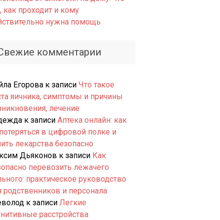
, как проходит и кому
йствительно нужна помощь
Свежие комментарии
йла Егорова
к записи
Что такое
ста яичника, симптомы и причины
зникновения, лечение
дежда
к записи
Аптека онлайн: как
 потеряться в цифровой полке и
пить лекарства безопасно
ксим Дьяконов
к записи
Как
зопасно перевозить лежачего
льного: практическое руководство
я родственников и персонала
еволод
к записи
Легкие
гнитивные расстройства