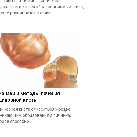
кциональная киста является
рокачественным образованием яичника,
орое развивается в связи...
изнаки и методы лечения
цинозной кисты
инозная киста относиться к редко
никающим образованиям яичника,
орое способно...