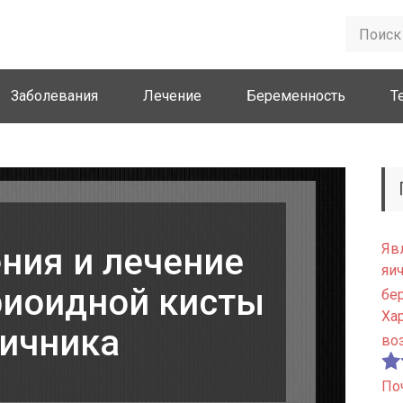
Заболевания
Лечение
Беременность
Т
Яв
ния и лечение
яи
иоидной кисты
бе
Ха
ичника
во
По