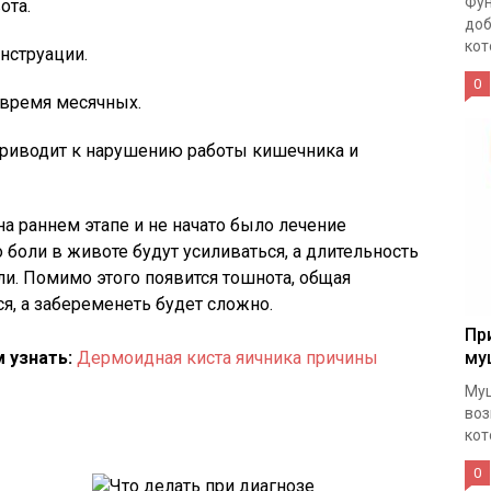
Фун
ота.
доб
кот
нструации.
0
время месячных.
приводит к нарушению работы кишечника и
а раннем этапе и не начато было лечение
 боли в животе будут усиливаться, а длительность
и. Помимо этого появится тошнота, общая
ся, а забеременеть будет сложно.
Пр
 узнать:
Дермоидная киста яичника причины
му
Муц
воз
кот
0