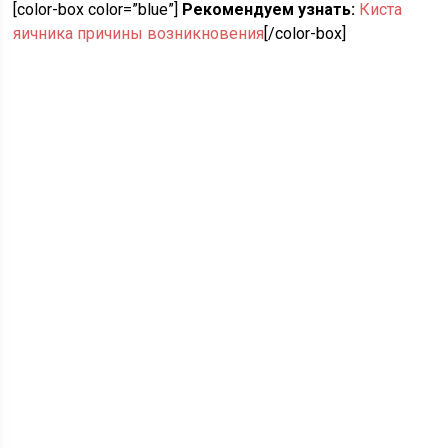
[color-box color=”blue”]
Рекомендуем узнать:
Киста
яичника причины возникновения
[/color-box]