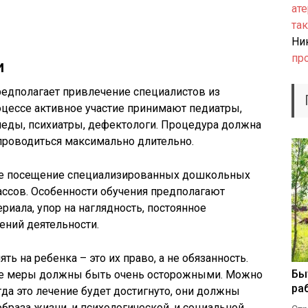
ате
так
Ни
пр
и
редполагает привлечение специалистов из
оцессе активное участие принимают педиатры,
опеды, психиатры, дефектологи. Процедура должна
проводиться максимально длительно.
ное посещение специализированных дошкольных
ссов. Особенности обучения предполагают
риала, упор на наглядность, постоянное
ений деятельности.
ь на ребенка – это их право, а не обязанность.
Бы
кие меры должны быть очень осторожными. Можно
ра
да это лечение будет достигнуто, они должны
браза жизни, и психологической, и социальной,