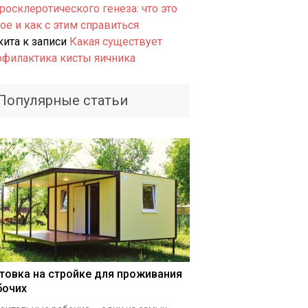
росклеротического генеза: что это
ое и как с этим справиться
кита
к записи
Какая существует
офилактика кисты яичника
Популярные статьи
товка на стройке для проживания
бочих