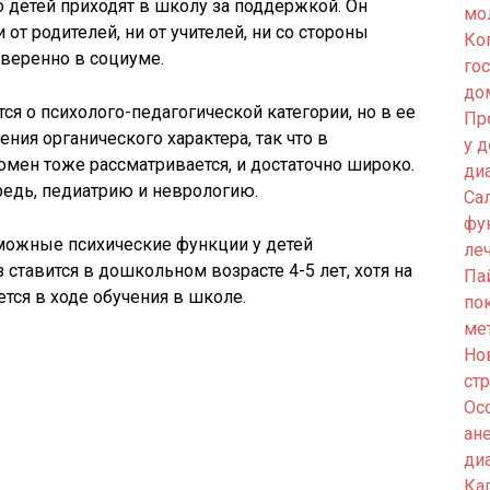
о детей приходят в школу за поддержкой. Он
мо
 от родителей, ни от учителей, ни со стороны
Ко
уверенно в социуме.
го
до
ся о психолого-педагогической категории, но в ее
Пр
ия органического характера, так что в
у 
мен тоже рассматривается, и достаточно широко.
ди
редь, педиатрию и неврологию.
Са
фу
зможные психические функции у детей
ле
ставится в дошкольном возрасте 4-5 лет, хотя на
Па
тся в ходе обучения в школе.
по
ме
Но
ст
Ос
ан
ди
Кап