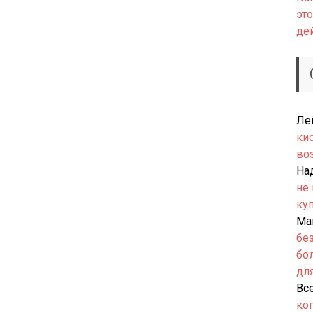
это
де
Ле
ки
во
На
не
ку
Ма
бе
бо
дл
Вс
ко