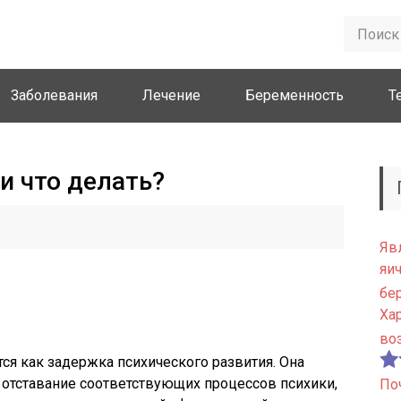
Заболевания
Лечение
Беременность
Т
 и что делать?
Яв
яи
бе
Ха
во
я как задержка психического развития. Она
к отставание соответствующих процессов психики,
По