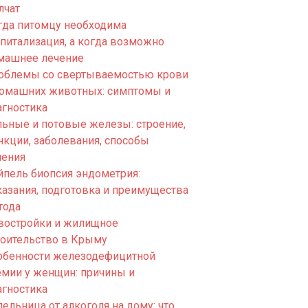
лчат
гда питомцу необходима
спитализация, а когда возможно
машнее лечение
облемы со свертываемостью крови
домашних животных: симптомы и
агностика
льные и потовые железы: строение,
нкции, заболевания, способы
чения
йпель биопсия эндометрия:
казания, подготовка и преимущества
тода
востройки и жилищное
роительство в Крыму
обенности железодефицитной
емии у женщин: причины и
агностика
ельница от алкоголя на дому: что