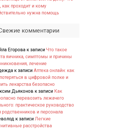
, как проходит и кому
йствительно нужна помощь
Свежие комментарии
йла Егорова
к записи
Что такое
ста яичника, симптомы и причины
зникновения, лечение
дежда
к записи
Аптека онлайн: как
 потеряться в цифровой полке и
пить лекарства безопасно
ксим Дьяконов
к записи
Как
зопасно перевозить лежачего
льного: практическое руководство
я родственников и персонала
еволод
к записи
Легкие
гнитивные расстройства