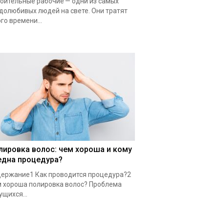
оительные рабочие — одни из самых
долюбивых людей на свете. Они тратят
го времени...
лировка волос: чем хороша и кому
една процедура?
ержание1 Как проводится процедура?2
 хороша полировка волос? Проблема
ущихся...