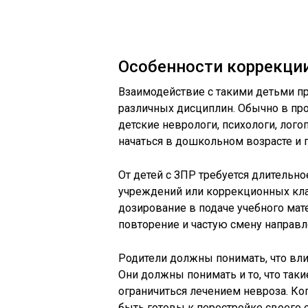
Особенности коррекци
Взаимодействие с такими детьми п
различных дисциплин. Обычно в пр
детские неврологи, психологи, лог
начаться в дошкольном возрасте и 
От детей с ЗПР требуется длитель
учреждений или коррекционных кла
дозирование в подаче учебного мате
повторение и частую смену направл
Родители должны понимать, что влият
Они должны понимать и то, что та
ограничиться лечением невроза. Ког
быть готовы к перестройке своего о