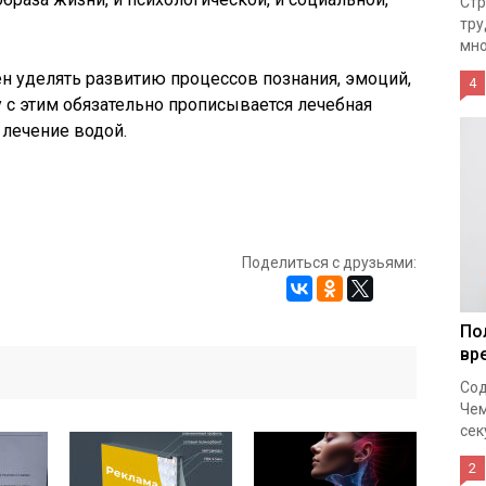
Стр
тру
мно
н уделять развитию процессов познания, эмоций,
4
 с этим обязательно прописывается лечебная
 лечение водой.
Поделиться с друзьями:
По
вр
Сод
Чем
сек
2