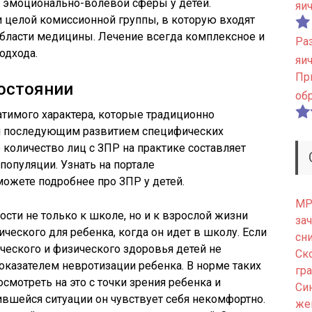
не эмоционально-волевой сферы у детей.
яи
 целой комиссионной группы, в которую входят
 области медицины. Лечение всегда комплексное и
Ра
одхода.
яи
Пр
остоянии
об
тимого характера, которые традиционно
и последующим развитием специфических
 количество лиц с ЗПР на практике составляет
популяции. Узнать на портале
ожете подробнее про ЗПР у детей.
МРТ
ности не только к школе, но и к взрослой жизни
зач
ческого для ребенка, когда он идет в школу. Если
сн
ческого и физического здоровья детей не
Ск
показателем невротизации ребенка. В норме таких
гр
смотреть на это с точки зрения ребенка и
Си
ившейся ситуации он чувствует себя некомфортно.
же