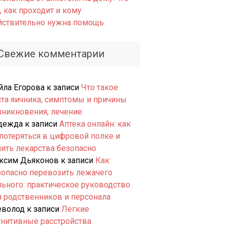
, как проходит и кому
йствительно нужна помощь
Свежие комментарии
йла Егорова
к записи
Что такое
ста яичника, симптомы и причины
зникновения, лечение
дежда
к записи
Аптека онлайн: как
 потеряться в цифровой полке и
пить лекарства безопасно
ксим Дьяконов
к записи
Как
зопасно перевозить лежачего
льного: практическое руководство
я родственников и персонала
еволод
к записи
Легкие
гнитивные расстройства