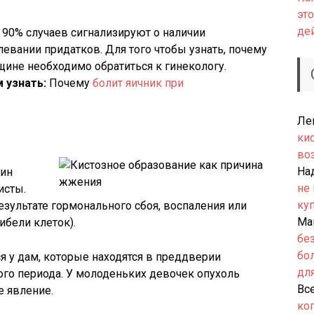
это
де
 90% случаев сигнализируют о наличии
евании придатков. Для того чтобы узнать, почему
щине необходимо обратиться к гинекологу.
 узнать:
Почему
болит яичник при
Ле
ки
во
На
щин
не
исты.
ку
езультате гормонального сбоя, воспаления или
Ма
ибели клеток).
бе
бо
я у дам, которые находятся в преддверии
дл
го периода. У молоденьких девочек опухоль
Вс
е явление.
ко