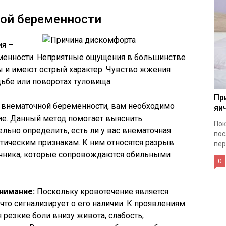
ой беременности
ия –
менности. Неприятные ощущения в большинстве
ы и имеют острый характер. Чувство жжения
дьбе или поворотах туловища.
Пр
е внематочной беременности, вам необходимо
яи
ие. Данный метод помогает выяснить
Пок
льно определить, есть ли у вас внематочная
пос
тическим признакам. К ним относятся разрыв
пер
ичника, которые сопровождаются обильными
0
нимание:
Поскольку кровотечение является
что сигнализирует о его наличии. К проявлениям
 резкие боли внизу живота, слабость,