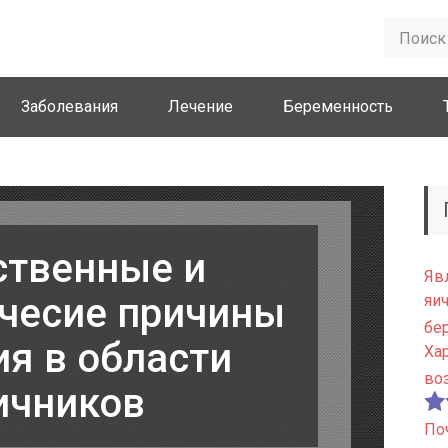
Заболевания
Лечение
Беременность
ственные и
Яв
чесие причины
яи
бе
я в области
Ха
во
ичников
По