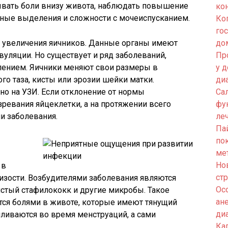
тывать боли внизу живота, наблюдать повышение
ко
ные выделения и сложности с мочеиспусканием.
Ко
го
 увеличения яичников. Данные органы имеют
до
вуляции. Но существует и ряд заболеваний,
Пр
ением. Яичники меняют свои размеры в
у 
го таза, кисты или эрозии шейки матки.
ди
о на УЗИ. Если отклонение от нормы
Са
зревания яйцеклетки, а на протяжении всего
фу
ии заболевания.
ле
Па
по
ме
Но
 в
ст
изости. Возбудителями заболевания являются
Ос
истый стафилококк и другие микробы. Такое
ан
ся болями в животе, которые имеют тянущий
ди
ливаются во время менструаций, а сами
Кап