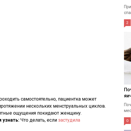
При
спа
2
По
яи
роходить самостоятельно, пациентка может
Поч
протяжении нескольких менструальных циклов.
мес
иятные ощущения покидают женщину.
 узнать:
Что делать, если
застудила
0