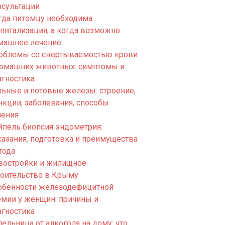
нсультации
гда питомцу необходима
спитализация, а когда возможно
машнее лечение
облемы со свертываемостью крови
домашних животных: симптомы и
агностика
льные и потовые железы: строение,
нкции, заболевания, способы
чения
йпель биопсия эндометрия:
казания, подготовка и преимущества
тода
востройки и жилищное
роительство в Крыму
обенности железодефицитной
емии у женщин: причины и
агностика
ельница от алкоголя на дому: что