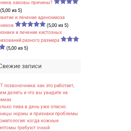
чники, каковы причины?
(5,00 из 5)
звитие и лечение аденомиоза
чников
(5,00 из 5)
изнаки и лечение кистозных
разований разного размера
(5,00 из 5)
Свежие записи
 позвоночника: как это работает,
ем делать и что вы увидите на
имках
олько пива в день уже опасно:
аницы нормы и признаки проблемы
рматология: когда кожные
мптомы требуют очной