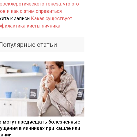
росклеротического генеза: что это
ое и как с этим справиться
кита
к записи
Какая существует
офилактика кисты яичника
Популярные статьи
о могут предвещать болезненные
ущения в яичниках при кашле или
хании