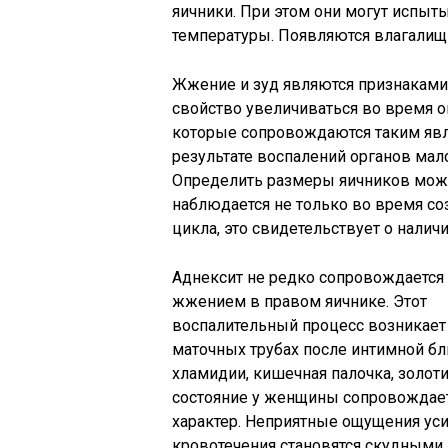
яичники. При этом они могут испы
температуры. Появляются влагалищ
Жжение и зуд являются признаками
свойство увеличиваться во время о
которые сопровождаются таким явл
результате воспалений органов мало
Определить размеры яичников можн
наблюдается не только во время со
цикла, это свидетельствует о налич
Аднексит не редко сопровождается
жжением в правом яичнике. Этот
воспалительный процесс возникает
маточных трубах после интимной бл
хламидии, кишечная палочка, золот
состояние у женщины сопровождает
характер. Неприятные ощущения уси
кровотечения становятся скудными.