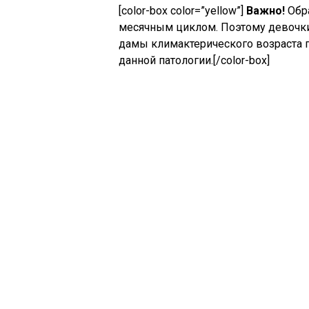
[color-box color=”yellow”]
Важно!
Обра
месячным циклом. Поэтому девочки,
дамы климактерического возраста 
данной патологии.[/color-box]