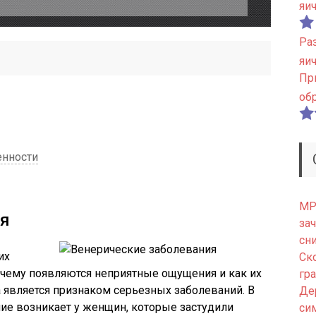
яи
Ра
яи
Пр
об
енности
МРТ
ия
зач
сн
их
Ск
очему появляются неприятные ощущения и как их
гр
 является признаком серьезных заболеваний. В
Де
ие возникает у женщин, которые застудили
си