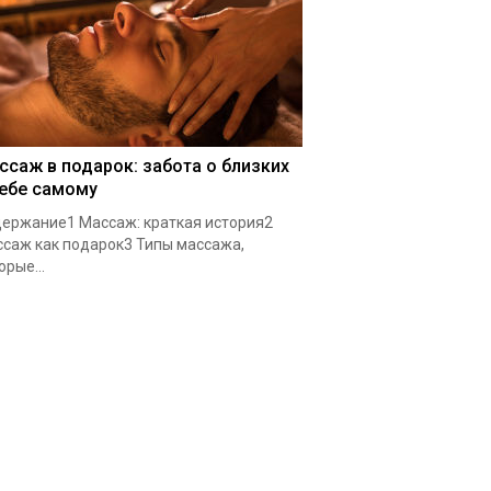
ссаж в подарок: забота о близких
себе самому
ержание1 Массаж: краткая история2
саж как подарок3 Типы массажа,
орые...