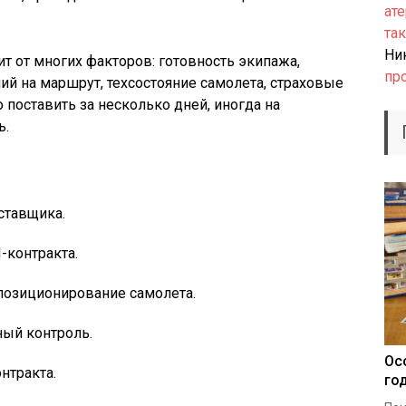
ате
так
Ни
ит от многих факторов: готовность экипажа,
пр
й на маршрут, техсостояние самолета, страховые
поставить за несколько дней, иногда на
ь.
ставщика.
-контракта.
 позиционирование самолета.
ный контроль.
Ос
нтракта.
го