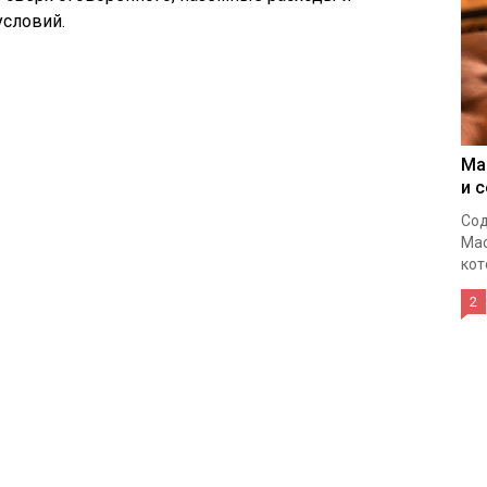
словий.
Ма
и 
Сод
Мас
кот
2