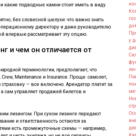
ко
т и какие подводные камни стоит иметь в виду.
Ко
го
ятно, без словесной шелухи: что важно знать
до
операционному директору и даже руководителю
Пр
ый впервые рассматривает эту опцию.
у 
ди
нг и чем он отличается от
Са
фу
ле
народной терминологии, предполагает, что
Па
 Crew, Maintenance и Insurance. Проще: самолет,
по
и страховку — все включено. Арендатор платит за
ме
 а сам управляет продажей билетов и
Но
ст
Ос
ухим лизингом. При сухом лизинге передают
ан
вание и ответственность остаются за
ди
тями есть промежуточные схемы — например,
Кап
лет и часть экипажа, но не все сервисы.