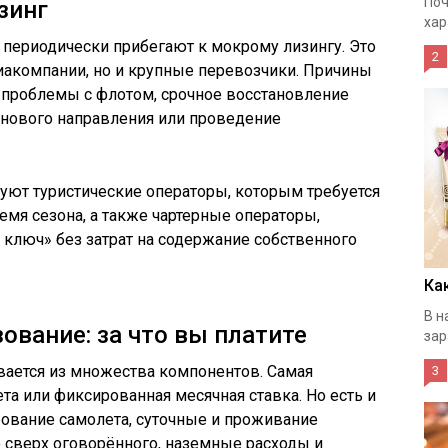
Поч
зинг
хар
периодически прибегают к мокрому лизингу. Это
2
иакомпании, но и крупные перевозчики. Причины
 проблемы с флотом, срочное восстановление
 нового направления или проведение
уют туристические операторы, которым требуется
емя сезона, а также чартерные операторы,
ключ» без затрат на содержание собственного
Ка
В н
ование: за что вы платите
зар
вается из множества компонентов. Самая
3
ета или фиксированная месячная ставка. Но есть и
рование самолета, суточные и проживание
 сверх оговорённого, наземные расходы и