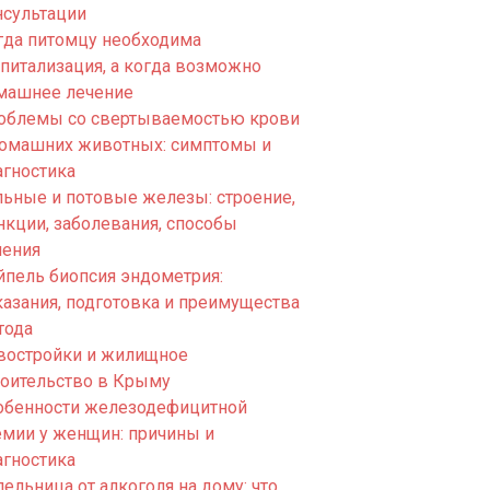
нсультации
гда питомцу необходима
спитализация, а когда возможно
машнее лечение
облемы со свертываемостью крови
домашних животных: симптомы и
агностика
льные и потовые железы: строение,
нкции, заболевания, способы
чения
йпель биопсия эндометрия:
казания, подготовка и преимущества
тода
востройки и жилищное
роительство в Крыму
обенности железодефицитной
емии у женщин: причины и
агностика
ельница от алкоголя на дому: что