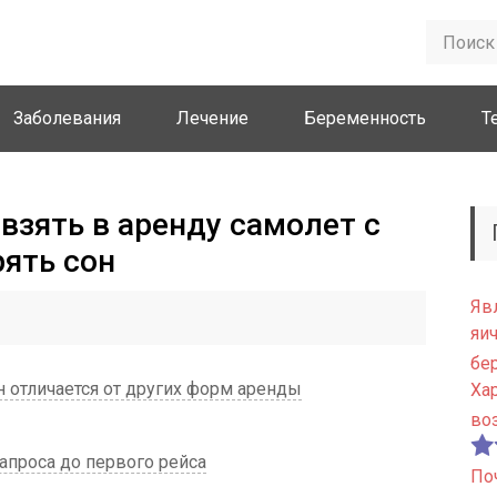
Заболевания
Лечение
Беременность
Т
взять в аренду самолет с
рять сон
Яв
яи
бе
н отличается от других форм аренды
Ха
во
запроса до первого рейса
По