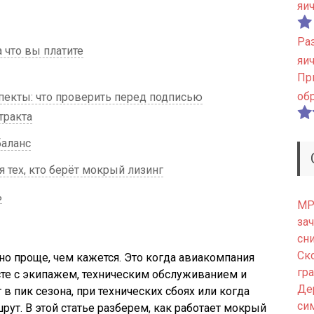
яи
Ра
 что вы платите
яи
Пр
об
екты: что проверить перед подписью
тракта
баланс
 тех, кто берёт мокрый лизинг
ь
МРТ
зач
сн
Ск
но проще, чем кажется. Это когда авиакомпания
гр
сте с экипажем, техническим обслуживанием и
Де
 в пик сезона, при технических сбоях или когда
си
ут. В этой статье разберем, как работает мокрый