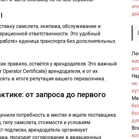
это
де
I
ставку самолета, экипажа, обслуживание и
перационной ответственности. Это удобный
 работе» единица транспорта без дополнительных
Ле
ки
ак правило, остаётся у арендодателя. Это важный
во
Operator Certificate) арендодателя, и от их
На
сеть в итоге репутация вашего перевозчика.
не
ку
актике: от запроса до первого
Ма
бе
бо
ценили потребность в местах и ищете поставщика.
дл
 типу самолета, стоимости и условиям
Вс
т подписан, арендодатель организует
ко
ажа, проходит согласование в авиационных