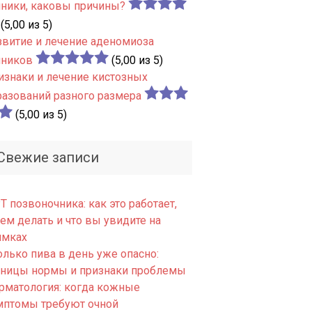
чники, каковы причины?
(5,00 из 5)
звитие и лечение аденомиоза
чников
(5,00 из 5)
изнаки и лечение кистозных
разований разного размера
(5,00 из 5)
Свежие записи
 позвоночника: как это работает,
ем делать и что вы увидите на
имках
олько пива в день уже опасно:
аницы нормы и признаки проблемы
рматология: когда кожные
мптомы требуют очной