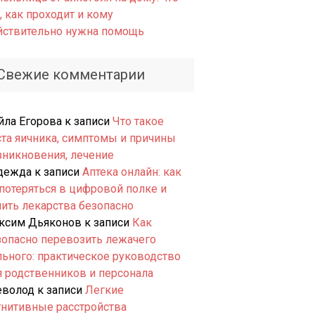
, как проходит и кому
йствительно нужна помощь
Свежие комментарии
йла Егорова
к записи
Что такое
ста яичника, симптомы и причины
зникновения, лечение
дежда
к записи
Аптека онлайн: как
 потеряться в цифровой полке и
пить лекарства безопасно
ксим Дьяконов
к записи
Как
зопасно перевозить лежачего
льного: практическое руководство
я родственников и персонала
еволод
к записи
Легкие
гнитивные расстройства