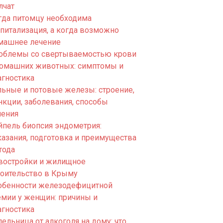
лчат
гда питомцу необходима
спитализация, а когда возможно
машнее лечение
облемы со свертываемостью крови
домашних животных: симптомы и
агностика
льные и потовые железы: строение,
нкции, заболевания, способы
чения
йпель биопсия эндометрия:
казания, подготовка и преимущества
тода
востройки и жилищное
роительство в Крыму
обенности железодефицитной
емии у женщин: причины и
агностика
ельница от алкоголя на дому: что