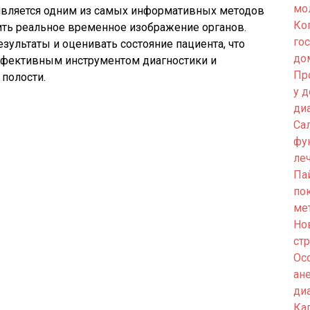
мо
является одним из самых информативных методов
Ко
ть реальное временное изображение органов.
го
езультаты и оценивать состояние пациента, что
до
ффективным инструментом диагностики и
Пр
полости.
у 
ди
Са
фу
ле
Па
по
ме
Но
ст
Ос
ан
ди
Кап