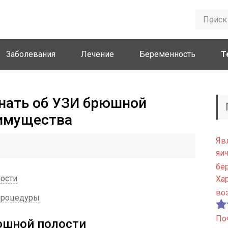
Заболевания
Лечение
Беременность
Т
знать об УЗИ брюшной
еимущества
Яв
яи
бе
ости
Ха
во
процедуры
По
юшной полости