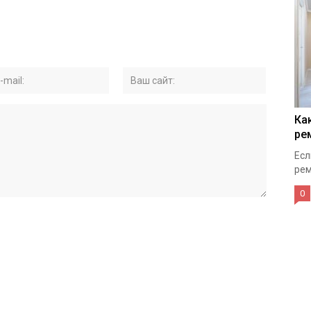
Ка
ре
Есл
рем
0