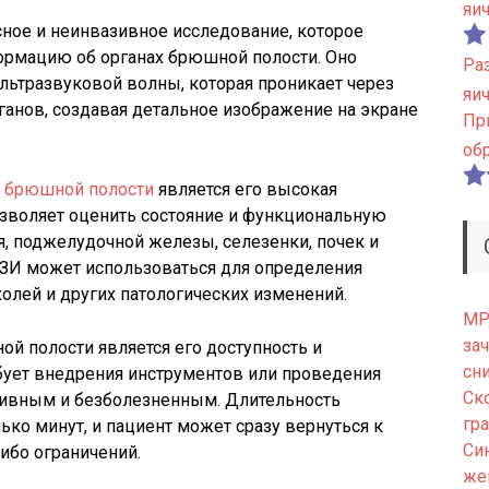
яи
ное и неинвазивное исследование, которое
ормацию об органах брюшной полости. Оно
Ра
льтразвуковой волны, которая проникает через
яи
рганов, создавая детальное изображение на экране
Пр
об
и брюшной полости
является его высокая
зволяет оценить состояние и функциональную
я, поджелудочной железы, селезенки, почек и
УЗИ может использоваться для определения
ухолей и других патологических изменений.
МРТ
зач
 полости является его доступность и
сн
бует внедрения инструментов или проведения
Ск
азивным и безболезненным. Длительность
гр
ько минут, и пациент может сразу вернуться к
Си
ибо ограничений.
же