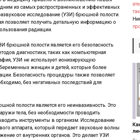
ате
Одним из самых распространенных и эффективных
так
развуковое исследование (УЗИ) брюшной полости.
Ни
рая позволяет получить детальную информацию о
пр
пользования радиации.
И брюшной полости является его безопасность
методов диагностики, таких как компьютерная
рафия, УЗИ не использует ионизирующую
 беременных женщин и детей, которые более
ации. Безопасность процедуры также позволяет
еобходимо, без негативных последствий для
ной полости является его неинвазивность. Это
наружи тела, без необходимости проводить
вводить инструменты в организм. Исследование
Ка
вого аппарата, который передает звуковые волны
ли
ажение от внутренних органов. Это делает УЗИ