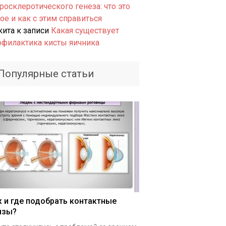
росклеротического генеза: что это
ое и как с этим справиться
кита
к записи
Какая существует
офилактика кисты яичника
Популярные статьи
к и где подобрать контактные
нзы?