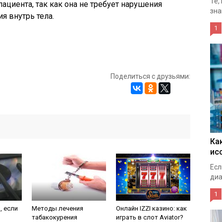
Те,
ациента, так как она не требует нарушения
зна
я внутрь тела.
1
Поделиться с друзьями:
Ка
ис
Есл
диа
1
, если
Методы лечения
Онлайн IZZI казино: как
табакокурения
играть в слот Aviator?