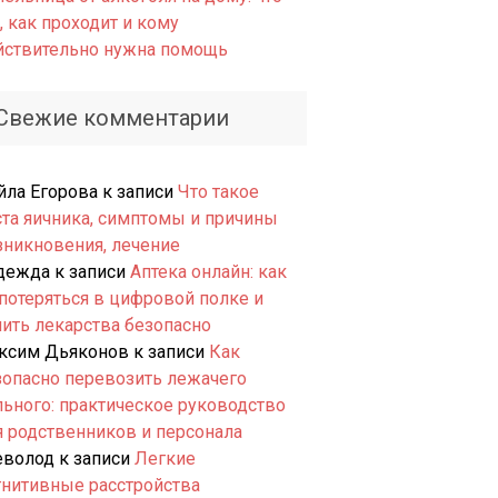
, как проходит и кому
йствительно нужна помощь
Свежие комментарии
йла Егорова
к записи
Что такое
ста яичника, симптомы и причины
зникновения, лечение
дежда
к записи
Аптека онлайн: как
 потеряться в цифровой полке и
пить лекарства безопасно
ксим Дьяконов
к записи
Как
зопасно перевозить лежачего
льного: практическое руководство
я родственников и персонала
еволод
к записи
Легкие
гнитивные расстройства