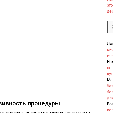
это
де
Ле
ки
во
На
не
ку
Ма
бе
бо
дл
азивность процедуры
Вс
ко
й в медицину привело к возникновению новых