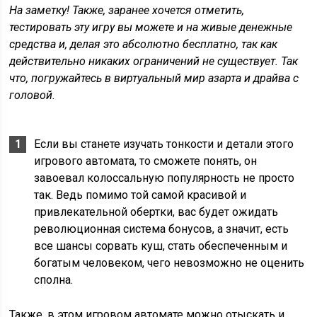
На заметку! Также, заранее хочется отметить,
тестировать эту игру вы можете и на живые денежные
средства и, делая это абсолютно бесплатно, так как
действительно никаких ограничений не существует. Так
что, погружайтесь в виртуальный мир азарта и драйва с
головой.
Если вы станете изучать тонкости и детали этого
игрового автомата, то сможете понять, он
завоевал колоссальную популярность не просто
так. Ведь помимо той самой красивой и
привлекательной обертки, вас будет ожидать
революционная система бонусов, а значит, есть
все шансы сорвать куш, стать обеспеченным и
богатым человеком, чего невозможно не оценить
сполна.
Также, в этом игровом автомате можно отыскать и