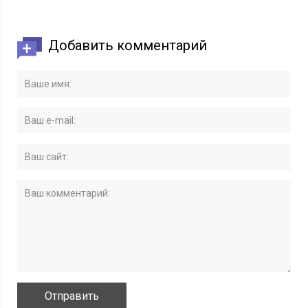
Добавить комментарий