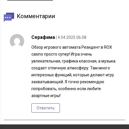
Комментарии
Серафима
| 4.04.2025 06:08
Обзор игрового автомата Резидент в ROX
casino просто супер! Игра очень
увлекательная, графика классная, а музыка
создает отличную атмосферу. Там много
интересных функций, которые делают игру
захватывающей. Я точно рекомендую
попробовать, особенно если любите
азартные игры!
Ответить