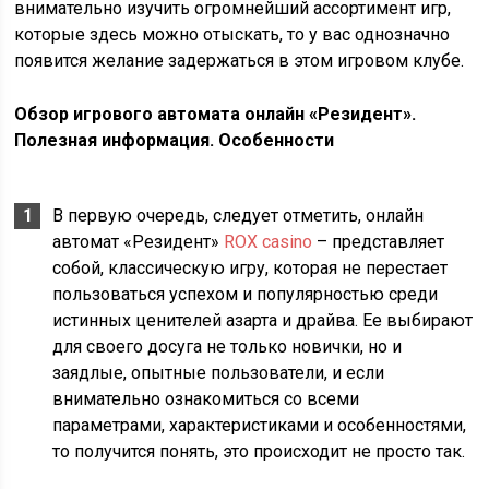
внимательно изучить огромнейший ассортимент игр,
которые здесь можно отыскать, то у вас однозначно
появится желание задержаться в этом игровом клубе.
Обзор игрового автомата онлайн «Резидент».
Полезная информация. Особенности
В первую очередь, следует отметить, онлайн
автомат «Резидент»
ROX casino
– представляет
собой, классическую игру, которая не перестает
пользоваться успехом и популярностью среди
истинных ценителей азарта и драйва. Ее выбирают
для своего досуга не только новички, но и
заядлые, опытные пользователи, и если
внимательно ознакомиться со всеми
параметрами, характеристиками и особенностями,
то получится понять, это происходит не просто так.