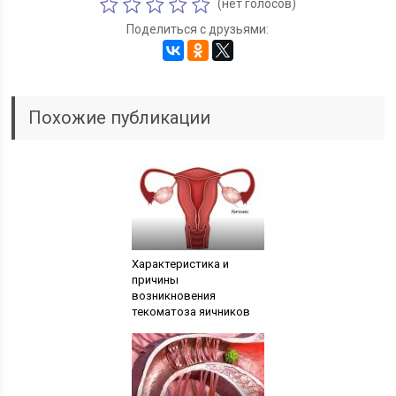
(нет голосов)
Поделиться с друзьями:
Похожие публикации
Характеристика и
причины
возникновения
текоматоза яичников