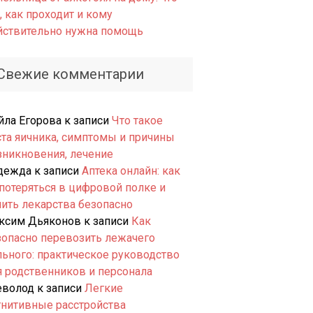
, как проходит и кому
йствительно нужна помощь
Свежие комментарии
йла Егорова
к записи
Что такое
ста яичника, симптомы и причины
зникновения, лечение
дежда
к записи
Аптека онлайн: как
 потеряться в цифровой полке и
пить лекарства безопасно
ксим Дьяконов
к записи
Как
зопасно перевозить лежачего
льного: практическое руководство
я родственников и персонала
еволод
к записи
Легкие
гнитивные расстройства