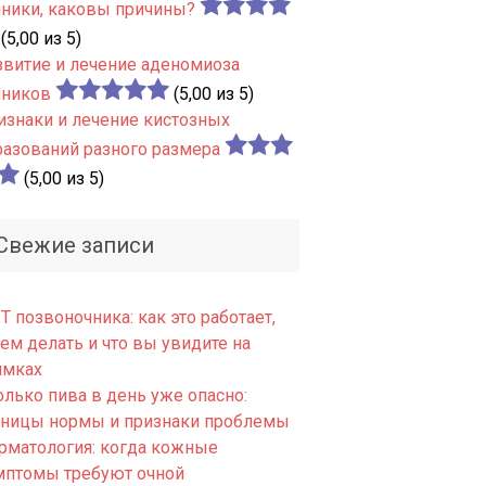
чники, каковы причины?
(5,00 из 5)
звитие и лечение аденомиоза
чников
(5,00 из 5)
изнаки и лечение кистозных
разований разного размера
(5,00 из 5)
Свежие записи
 позвоночника: как это работает,
ем делать и что вы увидите на
имках
олько пива в день уже опасно:
аницы нормы и признаки проблемы
рматология: когда кожные
мптомы требуют очной