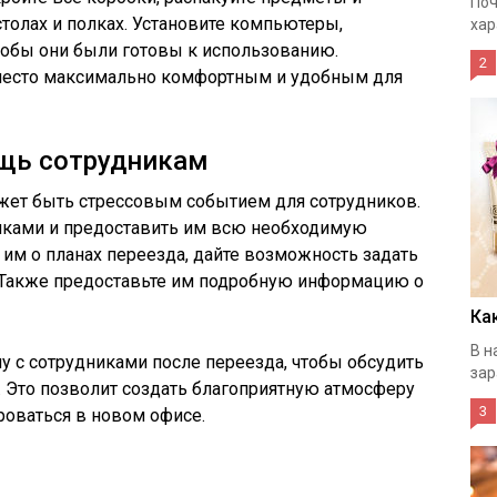
Поч
столах и полках. Установите компьютеры,
хар
тобы они были готовы к использованию.
2
 место максимально комфортным и удобным для
ощь сотрудникам
жет быть стрессовым событием для сотрудников.
иками и предоставить им всю необходимую
им о планах переезда, дайте возможность задать
 Также предоставьте им подробную информацию о
Ка
В н
у с сотрудниками после переезда, чтобы обсудить
зар
Это позволит создать благоприятную атмосферу
3
роваться в новом офисе.