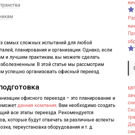
яи
странства
никам
Ра
яи
Пр
об
из самых сложных испытаний для любой
алей, планирования и организации. Однако, если
м и лучшим практикам, вы можете сделать
езболезненным. В этой статье мы рассмотрим
ам успешно организовать офисный переезд.
 подготовка
МРТ
зач
низации офисного переезда – это планирование и
сн
поможет
данная компания
. Вам необходимо создать
Ск
щий все этапы переезда. Рекомендуется
гр
ов, которые будут отвечать за различные аспекты
Де
озка, переустановка оборудования и т. д.
си