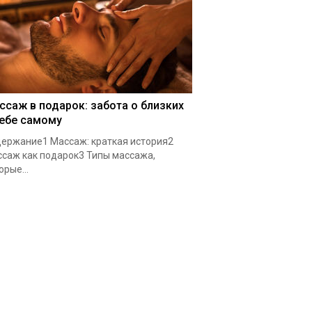
ссаж в подарок: забота о близких
себе самому
ержание1 Массаж: краткая история2
саж как подарок3 Типы массажа,
орые...