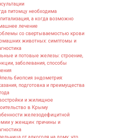
нсультации
гда питомцу необходима
спитализация, а когда возможно
машнее лечение
облемы со свертываемостью крови
домашних животных: симптомы и
агностика
льные и потовые железы: строение,
нкции, заболевания, способы
чения
йпель биопсия эндометрия:
казания, подготовка и преимущества
тода
востройки и жилищное
роительство в Крыму
обенности железодефицитной
емии у женщин: причины и
агностика
ельница от алкоголя на дому: что