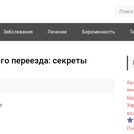
Заболевания
Лечение
Беременность
Т
го переезда: секреты
Яв
яи
бе
а
Ха
во
По