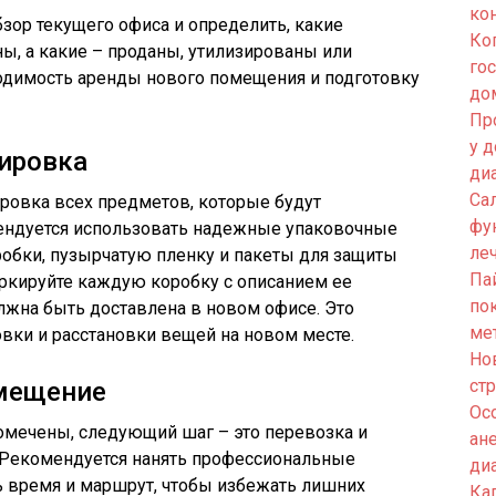
ко
зор текущего офиса и определить, какие
Ко
 а какие – проданы, утилизированы или
го
ходимость аренды нового помещения и подготовку
до
Пр
у 
кировка
ди
Са
ровка всех предметов, которые будут
фу
ендуется использовать надежные упаковочные
ле
робки, пузырчатую пленку и пакеты для защиты
Па
аркируйте каждую коробку с описанием ее
по
лжна быть доставлена в новом офисе. Это
ме
вки и расстановки вещей на новом месте.
Но
ст
змещение
Ос
омечены, следующий шаг – это перевозка и
ан
 Рекомендуется нанять профессиональные
ди
ь время и маршрут, чтобы избежать лишних
Кап