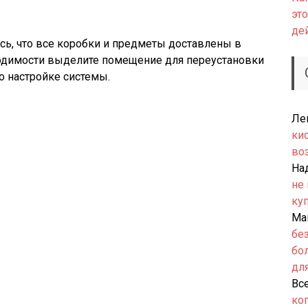
это
де
сь, что все коробки и предметы доставлены в
одимости выделите помещение для переустановки
о настройке системы.
Ле
ки
во
На
не
ку
Ма
бе
бо
дл
Вс
ко