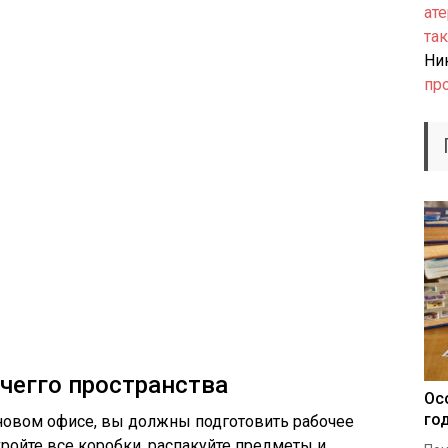
ате
так
Ни
пр
очегго пространства
Ос
го
новом офисе, вы должны подготовить рабочее
кройте все коробки, распакуйте предметы и