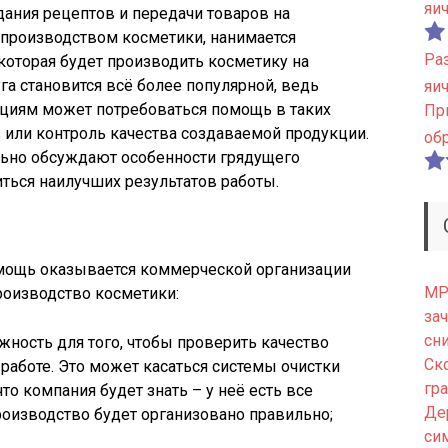
яи
дания рецептов и передачи товаров на
 производством косметики, нанимается
Ра
 которая будет производить косметику на
га становится всё более популярной, ведь
яи
циям может потребоваться помощь в таких
Пр
 или контроль качества создаваемой продукции.
об
льно обсуждают особенности грядущего
ться наилучших результатов работы.
мощь оказывается коммерческой организации
МРТ
роизводство косметики:
зач
сн
жность для того, чтобы проверить качество
Ск
работе. Это может касаться системы очистки
гр
что компания будет знать – у неё есть все
Де
оизводство будет организовано правильно;
си