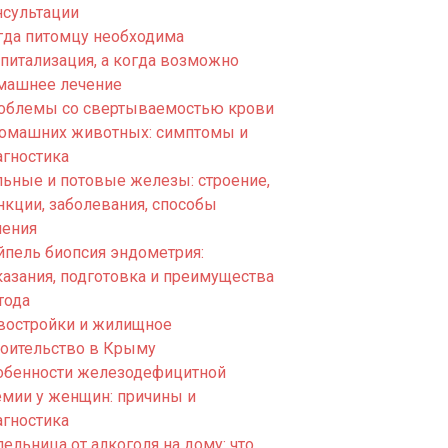
нсультации
гда питомцу необходима
спитализация, а когда возможно
машнее лечение
облемы со свертываемостью крови
домашних животных: симптомы и
агностика
льные и потовые железы: строение,
нкции, заболевания, способы
чения
йпель биопсия эндометрия:
казания, подготовка и преимущества
тода
востройки и жилищное
роительство в Крыму
обенности железодефицитной
емии у женщин: причины и
агностика
ельница от алкоголя на дому: что