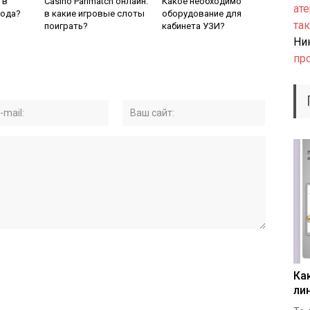
 в
Casino Parimatch онлайн:
Какое необходимо
ате
вода?
в какие игровые слоты
оборудование для
так
поиграть?
кабинета УЗИ?
Ни
пр
Ка
ли