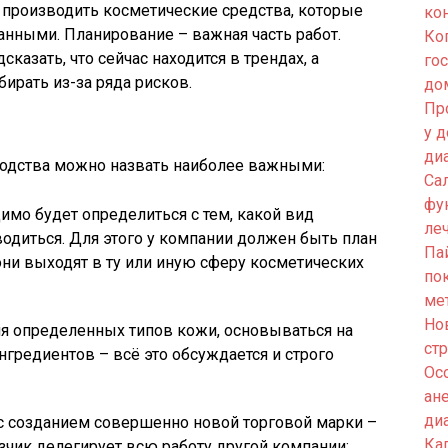
 производить косметические средства, которые
ко
анными. Планирование – важная часть работ.
Ко
казать, что сейчас находится в трендах, а
го
ирать из-за ряда рисков.
до
Пр
у 
ди
водства можно назвать наиболее важными:
Са
фу
димо будет определиться с тем, какой вид
ле
одиться. Для этого у компании должен быть план
Па
 они выходят в ту или иную сферу косметических
по
ме
Но
я определенных типов кожи, основываться на
ст
гредиентов – всё это обсуждается и строго
Ос
ан
ди
с созданием совершенно новой торговой марки –
Кап
зчик делегирует всю работу другой компании;