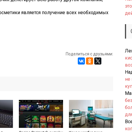
это
косметики является получение всех необходимых
де
Ле
Поделиться с друзьями:
ки
во
На
не
ку
Ма
бе
бо
дл
Вс
ко