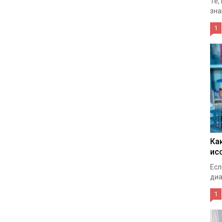
Те,
зна
1
Ка
ис
Есл
диа
1