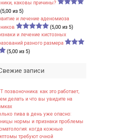
чники, каковы причины?
(5,00 из 5)
звитие и лечение аденомиоза
чников
(5,00 из 5)
изнаки и лечение кистозных
разований разного размера
(5,00 из 5)
Свежие записи
 позвоночника: как это работает,
ем делать и что вы увидите на
имках
олько пива в день уже опасно:
аницы нормы и признаки проблемы
рматология: когда кожные
мптомы требуют очной