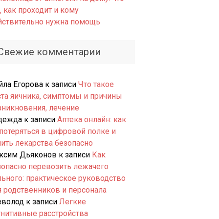
, как проходит и кому
йствительно нужна помощь
Свежие комментарии
йла Егорова
к записи
Что такое
ста яичника, симптомы и причины
зникновения, лечение
дежда
к записи
Аптека онлайн: как
 потеряться в цифровой полке и
пить лекарства безопасно
ксим Дьяконов
к записи
Как
зопасно перевозить лежачего
льного: практическое руководство
я родственников и персонала
еволод
к записи
Легкие
гнитивные расстройства