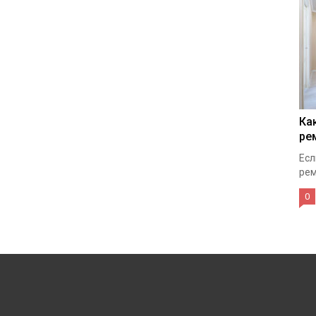
Ка
ре
Есл
рем
0