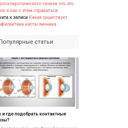
росклеротического генеза: что это
ое и как с этим справиться
кита
к записи
Какая существует
офилактика кисты яичника
Популярные статьи
к и где подобрать контактные
нзы?