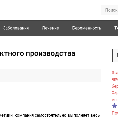
Заболевания
Лечение
Беременность
Т
ктного производства
Яв
яи
бе
Ха
во
По
метики, компания самостоятельно выполняет весь