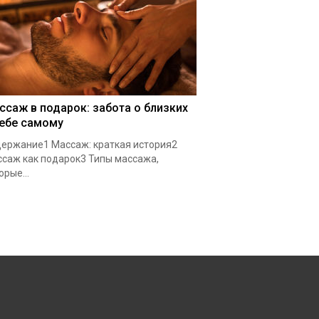
ссаж в подарок: забота о близких
себе самому
ержание1 Массаж: краткая история2
саж как подарок3 Типы массажа,
орые...