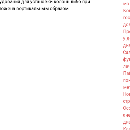
удования для установки колонн либо при
мо
оложена вертикальным образом.
Ко
го
до
Пр
у 
ди
Са
фу
ле
Па
по
ме
Но
ст
Ос
ан
ди
Кап