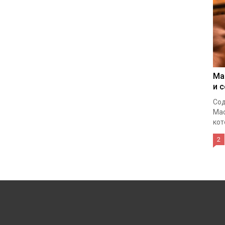
Ма
и 
Сод
Мас
кот
2