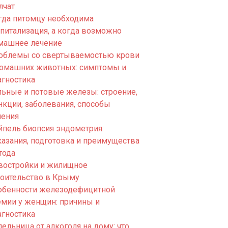
лчат
гда питомцу необходима
спитализация, а когда возможно
машнее лечение
облемы со свертываемостью крови
домашних животных: симптомы и
агностика
льные и потовые железы: строение,
нкции, заболевания, способы
чения
йпель биопсия эндометрия:
казания, подготовка и преимущества
тода
востройки и жилищное
роительство в Крыму
обенности железодефицитной
емии у женщин: причины и
агностика
ельница от алкоголя на дому: что