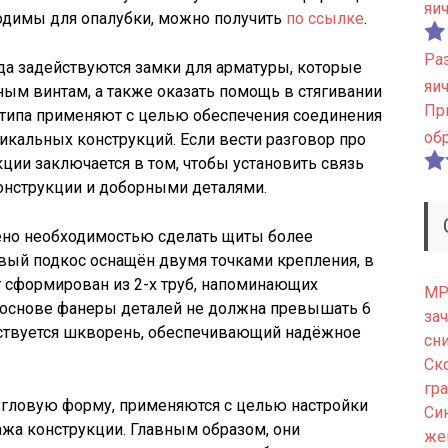
яи
одимы для опалубки, можно получить
по ссылке
.
Ра
да задействуются замки для арматуры, которые
яи
ным винтам, а также оказать помощь в стягивании
Пр
 типа применяют с целью обеспечения соединения
об
икальных конструкций. Если вести разговор про
кции заключается в том, чтобы установить связь
нструкции и доборными деталями.
ено необходимостью сделать щиты более
ый подкос оснащён двумя точками крепления, в
г сформирован из 2-х труб, напоминающих
МРТ
а основе фанеры деталей не должна превышать 6
зач
ействуется шкворень, обеспечивающий надёжное
сн
Ск
гр
гловую форму, применяются с целью настройки
Си
жа конструкции. Главным образом, они
же