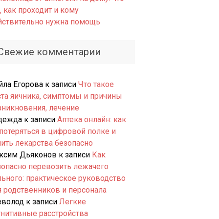
, как проходит и кому
йствительно нужна помощь
Свежие комментарии
йла Егорова
к записи
Что такое
ста яичника, симптомы и причины
зникновения, лечение
дежда
к записи
Аптека онлайн: как
 потеряться в цифровой полке и
пить лекарства безопасно
ксим Дьяконов
к записи
Как
зопасно перевозить лежачего
льного: практическое руководство
я родственников и персонала
еволод
к записи
Легкие
гнитивные расстройства