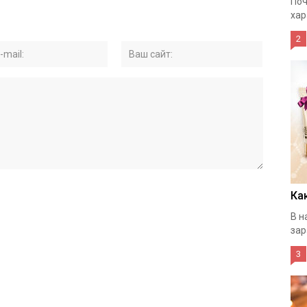
Поч
хар
2
Ка
В н
зар
3