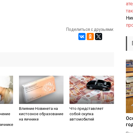
ате
так
Ни
пр
Поделиться с друзьями:
Влияние Новинета на
Что представляет
ечение
кистозное образование
собой скупка
Ос
на яичнике
автомобилей
го
яичнике