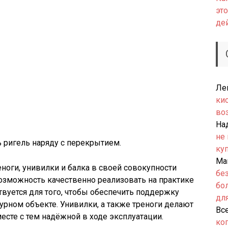
это
де
Ле
ки
во
На
не
 ригель наряду с перекрытием.
ку
Ма
еноги, унивилки и балка в своей совокупности
бе
озможность качественно реализовать на практике
бо
твуется для того, чтобы обеспечить поддержку
дл
рном объекте. Унивилки, а также треноги делают
Вс
есте с тем надёжной в ходе эксплуатации.
ко