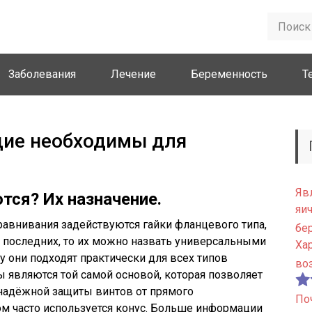
Заболевания
Лечение
Беременность
Т
ие необходимы для
Яв
тся? Их назначение.
яи
авнивания задействуются гайки фланцевого типа,
бе
ся последних, то их можно назвать универсальными
Ха
 они подходят практически для всех типов
во
 являются той самой основой, которая позволяет
 надёжной защиты винтов от прямого
По
ом часто используется конус. Больше информации